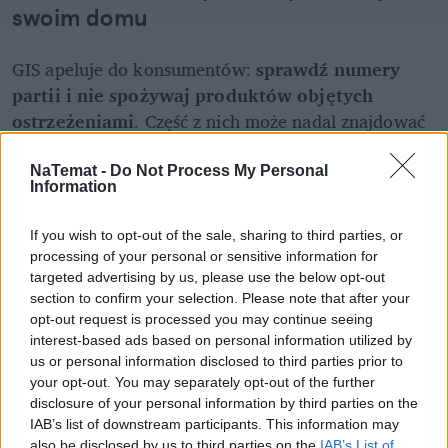
swoim domu
GIS apeluje do konsumentów: 
sprawdź numery 
partii i nie spożywaj produktów objętych 
ostrzeżeniami
. Część z nich może nadal znajdować 
się w domach Polaków – niektóre dostępne były w 
powszechnych sieciach, takich jak Biedronka, Lidl, 
NaTemat -
Do Not Process My Personal
Information
czy TEDi.
If you wish to opt-out of the sale, sharing to third parties, or
processing of your personal or sensitive information for
targeted advertising by us, please use the below opt-out
section to confirm your selection. Please note that after your
opt-out request is processed you may continue seeing
interest-based ads based on personal information utilized by
us or personal information disclosed to third parties prior to
your opt-out. You may separately opt-out of the further
disclosure of your personal information by third parties on the
IAB’s list of downstream participants. This information may
also be disclosed by us to third parties on the
IAB’s List of