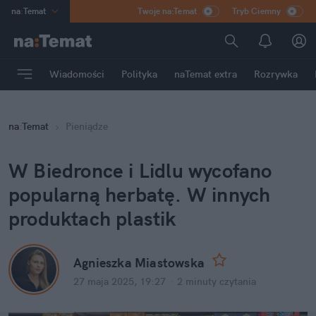
na
:
Temat
Twoje na:Temat
Tryb Ciemny
INN
:
Poland
ASZ
:
dziennik
Wiadomości
Polityka
naTemat extra
Rozrywka
mama
:
DU
dad
:
HERO
na
:
Temat
Pieniądze
Rozrywka
W Biedronce i Lidlu wycofano 
popularną herbatę. W innych 
produktach plastik
Agnieszka Miastowska
27 maja 2025, 19:27
·
2 minuty
 czytania