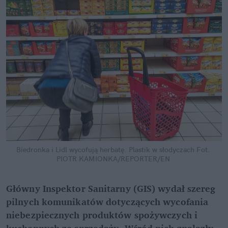
Biedronka i Lidl wycofują herbatę. Plastik w słodyczach
Fot. 
PIOTR KAMIONKA/REPORTER/EN
Główny Inspektor Sanitarny (GIS) wydał szereg 
pilnych komunikatów dotyczących wycofania 
niebezpiecznych produktów spożywczych i 
kuchennych ze sprzedaży. Wśród nich znalazły 