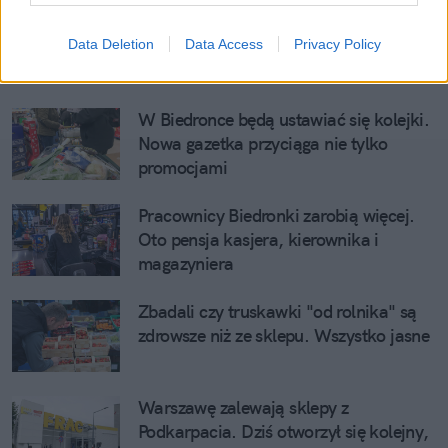
Sanitarnego
.
Data Deletion
Data Access
Privacy Policy
Zobacz także
W Biedronce będą ustawiać się kolejki. 
Nowa gazetka przyciąga nie tylko 
promocjami
Pracownicy Biedronki zarobią więcej. 
Oto pensja kasjera, kierownika i 
magazyniera
Zbadali czy truskawki "od rolnika" są 
zdrowsze niż ze sklepu. Wszystko jasne
Warszawę zalewają sklepy z 
Podkarpacia. Dziś otworzył się kolejny, 