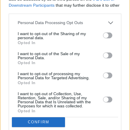
Downstream Participants
that may further disclose it to other
third parties.
Personal Data Processing Opt Outs
I want to opt-out of the Sharing of my
personal data.
Opted In
I want to opt-out of the Sale of my
Personal Data.
Opted In
I want to opt-out of processing my
Personal Data for Targeted Advertising.
Opted In
Łupiemy carski beton!  Drytooling 
pod Warszawą (Janówek Pierwszy) | 
I want to opt-out of Collection, Use,
kierunek:GÓRY #4
Retention, Sale, and/or Sharing of my
Personal Data that Is Unrelated with the
Purposes for which it was collected.
Opted In
Pełna lista wycofanych produktów znajduje się na 
CONFIRM
stronie internetowej 
Głównego Inspektoratu 