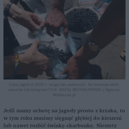
Ceny jagód w 2025 r. mogą nas zaskoczyć. Ile kosztuje słoik 
owoców lub kilogram?
Fot. RAFAL MICHALOWSKI / Agencja 
Wyborcza.pl
Jeśli mamy ochotę na jagody prosto z krzaka, to 
w tym roku musimy sięgnąć głębiej do kieszeni 
lub nawet rozbić świnkę-skarbonkę. Niestety 