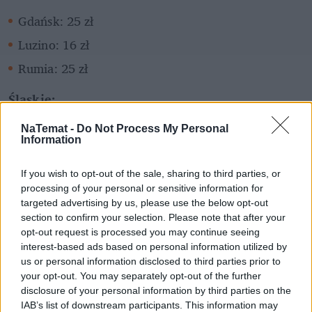
Gdańsk: 25 zł
Luzino: 16 zł
Rumia: 25 zł
Śląskie:
Częstochowa: 19 zł
NaTemat -
Do Not Process My Personal
Information
Gliwice: 28 zł
Rudy: 17 zł
If you wish to opt-out of the sale, sharing to third parties, or
processing of your personal or sensitive information for
Szczyrk: 20 zł
targeted advertising by us, please use the below opt-out
section to confirm your selection. Please note that after your
Żory: 25 zł
opt-out request is processed you may continue seeing
interest-based ads based on personal information utilized by
Świętokrzyskie:
us or personal information disclosed to third parties prior to
your opt-out. You may separately opt-out of the further
Kielce: 25 zł
disclosure of your personal information by third parties on the
Kopcie: 20 zł
IAB’s list of downstream participants. This information may