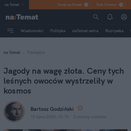
na
:
Temat
Twoje na:Temat
Tryb Ciemny
INN
:
Poland
ASZ
:
dziennik
Wiadomości
Polityka
naTemat extra
Rozrywka
mama
:
DU
dad
:
HERO
na
:
Temat
Pieniądze
Rozrywka
Jagody na wagę złota. Ceny tych 
leśnych owoców wystrzeliły w 
kosmos
Bartosz Godziński
15 lipca 2025, 12:15
·
2 minuty
 czytania