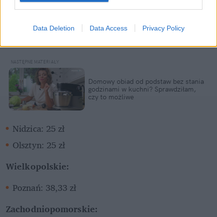
Data Deletion
Data Access
Privacy Policy
Domowy obiad od podstaw bez stania 
godzinami w kuchni? Sprawdziłam, 
czy to możliwe
Nidzica: 25 zł
Olsztyn: 25 zł
Wielkopolskie:
Poznań: 38,33 zł
Zachodniopomorskie: