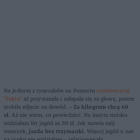
Na jednym z ryneczków na Pomorzu 
rozmówczyni 
"Faktu"
 aż przystanęła i załapała się za głowę, potem 
zrobiła zdjęcie na dowód. – 
Za kilogram chcą 60 
zł
. Aż nie wiem, co powiedzieć. Na innym stoisku 
widziałam litr jagód za 30 zł. Jak mawia mój 
wnuczek, 
jazda bez trzymanki
. Więcej jagód u nas 
na rynku nie widziałam – relacjonowała.