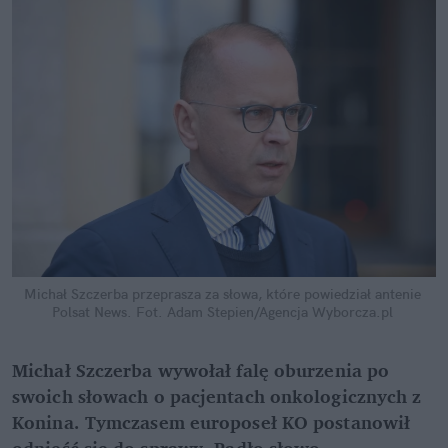
Michał Szczerba przeprasza za słowa, które powiedział antenie 
Polsat News.
Fot. Adam Stepien/Agencja Wyborcza.pl
Michał Szczerba wywołał falę oburzenia po 
swoich słowach o pacjentach onkologicznych z 
Konina. Tymczasem europoseł KO postanowił 
odnieść się do sprawy. Padło słowo 