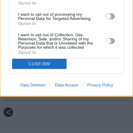
Opted In
U Dody wykryto nowotwór złośliwy. Na 
I want to opt-out of processing my
nagraniu widać, że z trudem 
Personal Data for Targeted Advertising.
Opted In
powstrzymuje łzy
I want to opt-out of Collection, Use,
Retention, Sale, and/or Sharing of my
Personal Data that Is Unrelated with the
Purposes for which it was collected.
Nie przegap żadnej ważnej wiadomości i
Opted In
obserwuj nas w Google News!
CONFIRM
Więcej:
Polska
Koalicja Obywatelska
Onkologia
Szpital
Data Deletion
Data Access
Privacy Policy
Onkolog