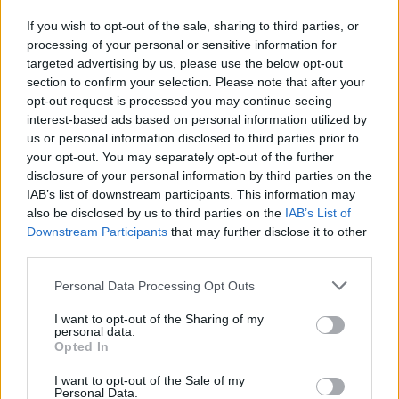
If you wish to opt-out of the sale, sharing to third parties, or
Zobacz także
processing of your personal or sensitive information for
targeted advertising by us, please use the below opt-out
section to confirm your selection. Please note that after your
Szczerba: Ziobro uciekał przede mną na 
opt-out request is processed you may continue seeing
lotnisku. Tego dnia nie stawił się przed 
interest-based ads based on personal information utilized by
komisją
us or personal information disclosed to third parties prior to
your opt-out. You may separately opt-out of the further
Ostre spięcie w radiowej Trójce. 
disclosure of your personal information by third parties on the
IAB’s list of downstream participants. This information may
Prowadząca aż wezwała posła do 
also be disclosed by us to third parties on the
IAB’s List of
przeprosin
Downstream Participants
that may further disclose it to other
third parties.
Zawiozła koleżankę do szpitala na 
onkologię. "Przeżyłyśmy totalne 
Personal Data Processing Opt Outs
zaskoczenie"
I want to opt-out of the Sharing of my
personal data.
Przyjaciółka Kołaczkowskiej ujawniła, z 
Opted In
jakim nowotworem zmagała się 
I want to opt-out of the Sale of my
aktorka. "Bardzo ciężki"
Personal Data.