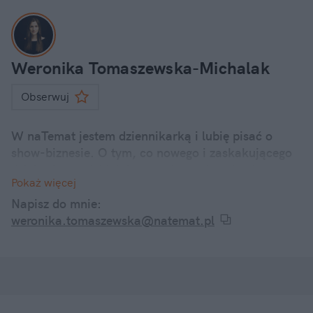
Weronika Tomaszewska-Michalak
Obserwuj
W naTemat jestem dziennikarką i lubię pisać o
show-biznesie. O tym, co nowego i zaskakującego
dzieje się u polskich i zagranicznych gwiazd.
Pokaż więcej
Internetowe dramy, kontrowersyjne wypowiedzi, a
także ciekawostki z życia codziennego znanych
Napisz do mnie:
twarzy – śledzę je wszystkie i informuję o nich w
weronika.tomaszewska@natemat.pl
swoich artykułach.