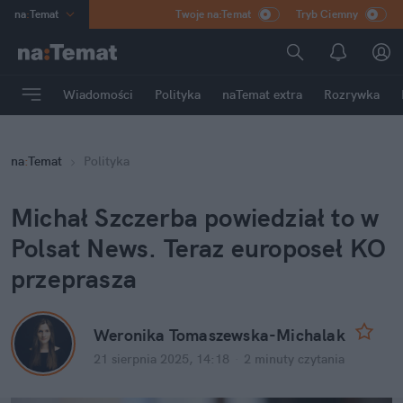
na
:
Temat
Twoje na:Temat
Tryb Ciemny
INN
:
Poland
ASZ
:
dziennik
Wiadomości
Polityka
naTemat extra
Rozrywka
mama
:
DU
dad
:
HERO
na
:
Temat
Polityka
Rozrywka
Michał Szczerba powiedział to w 
Polsat News. Teraz europoseł KO 
przeprasza
Weronika Tomaszewska-Michalak
21 sierpnia 2025, 14:18
·
2 minuty
 czytania