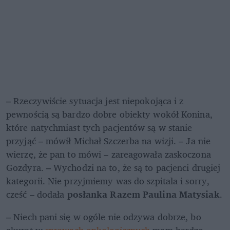
– Rzeczywiście sytuacja jest niepokojąca i z 
pewnością są bardzo dobre obiekty wokół Konina, 
które natychmiast tych pacjentów są w stanie 
przyjąć – mówił Michał Szczerba na wizji. – Ja nie 
wierzę, że pan to mówi – zareagowała zaskoczona 
Gozdyra. – Wychodzi na to, że są to pacjenci drugiej 
kategorii. Nie przyjmiemy was do szpitala i sorry, 
cześć – dodała 
posłanka Razem Paulina Matysiak
.
– Niech pani się w ogóle nie odzywa dobrze, bo 
akurat w 
sprawach onkologicznych
 mam bardzo 