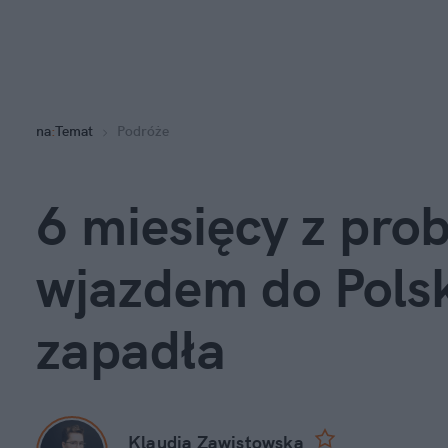
na
:
Temat
Podróże
6 miesięcy z pro
wjazdem do Polski
zapadła
Klaudia Zawistowska