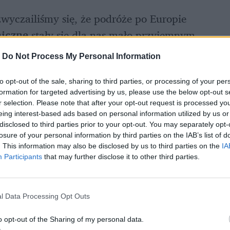
zwyczailiśmy się, że podróże po Europie 
niczne
 stały się dla nas mało przyjemnym 
nie będzie to pieśń przeszłości, a 
-
Do Not Process My Personal Information
udni wjazd do Polski z terenu dwóch krajów.
to opt-out of the sale, sharing to third parties, or processing of your per
formation for targeted advertising by us, please use the below opt-out s
r selection. Please note that after your opt-out request is processed y
eing interest-based ads based on personal information utilized by us or
disclosed to third parties prior to your opt-out. You may separately opt-
losure of your personal information by third parties on the IAB’s list of
. This information may also be disclosed by us to third parties on the
IA
Participants
that may further disclose it to other third parties.
l Data Processing Opt Outs
o opt-out of the Sharing of my personal data.