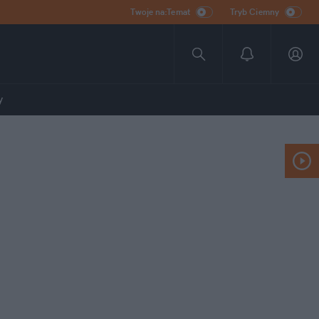
Twoje na:Temat
Tryb Ciemny
y