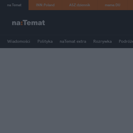
na
:
Temat
INN
:
Poland
ASZ
:
dziennik
mama
:
DU
Wiadomości
Polityka
naTemat extra
Rozrywka
Podróż