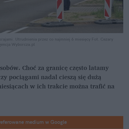
rajami. Utrudnienia przez co najmniej 6 miesięcy
Fot. Cezary 
gencja Wyborcza.pl
obów. Choć za granicę często latamy 
y pociągami nadal cieszą się dużą 
iesiącach w ich trakcie można trafić na 
referowane medium w Google