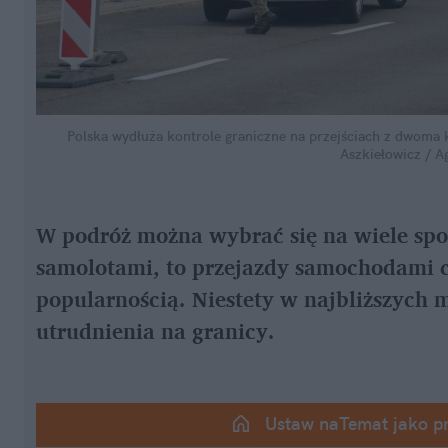
Polska wydłuża kontrole graniczne na przejściach z dwoma k
Aszkiełowicz / A
W podróż można wybrać się na wiele spos
samolotami, to przejazdy samochodami cz
popularnością. Niestety w najbliższych m
utrudnienia na granicy.
Ustaw naTemat jako p