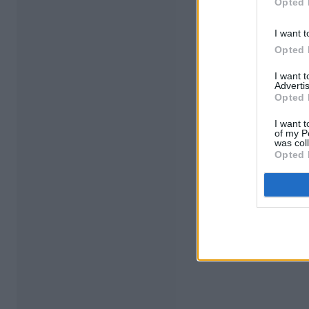
Opted 
I want t
Opted 
I want 
Advertis
Opted 
I want t
of my P
was col
Opted 