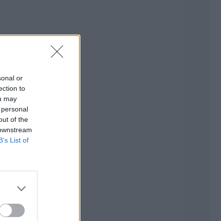
sonal or
ection to
ou may
 personal
out of the
 downstream
B’s List of