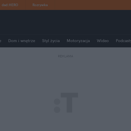
dad
:
HERO
Rozrywka
e
Dom i wnętrze
Styl życia
Motoryzacja
Wideo
Podcast
REKLAMA