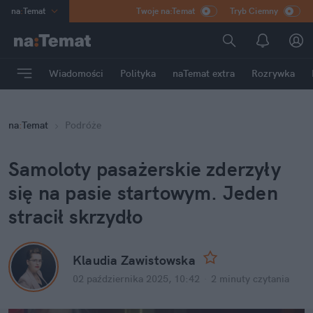
na
:
Temat
Twoje na:Temat
Tryb Ciemny
INN
:
Poland
ASZ
:
dziennik
Wiadomości
Polityka
naTemat extra
Rozrywka
mama
:
DU
dad
:
HERO
na
:
Temat
Podróże
Rozrywka
Samoloty pasażerskie zderzyły 
się na pasie startowym. Jeden 
stracił skrzydło
Klaudia Zawistowska
02 października 2025, 10:42
·
2 minuty
 czytania