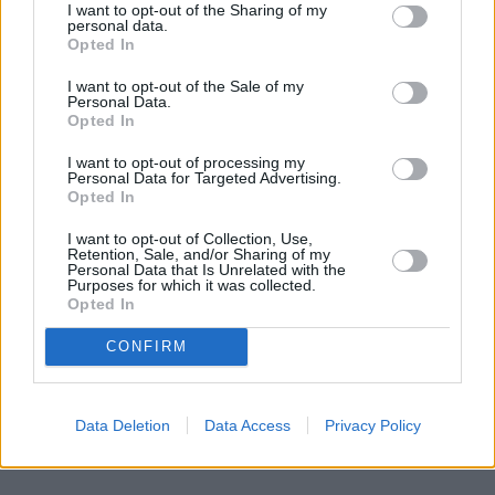
Wydaje ci się, że to tylko mała kropka na szkle? "E
I want to opt-out of the Sharing of my
personal data.
tam, nie widać, pojeżdżę tak jeszcze sezon" – myśli
Opted In
wielu z nas. Sam tak kiedyś myślałem, dopóki nie
I want to opt-out of the Sale of my
pogadałem z ekspertem. Prawda jest taka, że ten
Personal Data.
mały odprysk na szybie to tykająca bomba. Gdy
Opted In
wjedziesz w dziurę albo trafi cię nagła zmiana
I want to opt-out of processing my
temperatury, "pajączek" pójdzie dalej i zamiast
Personal Data for Targeted Advertising.
taniej naprawy, czeka cię kosztowna wymiana
Opted In
szyby. Wybrałem się do serwisu Autoglass®, żeby
I want to opt-out of Collection, Use,
na własne oczy zobaczyć, jak profesjonaliści radzą
Retention, Sale, and/or Sharing of my
Czytaj całość
Personal Data that Is Unrelated with the
sobie z takimi uszkodzeniami.
Purposes for which it was collected.
Opted In
CONFIRM
REKLAMA
Data Deletion
Data Access
Privacy Policy