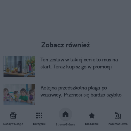
Zobacz również
Ten zestaw w takiej cenie to mus na
start. Teraz kupisz go w promocji
Kolejna przedszkolna plaga po
wszawicy. Przenosi się bardzo szybko
Patent z butelką i solą ratuje w 38-
stopniowy upał. Nie potrzeba
Dodaj w Google
Kategorie
Dla Ciebie
naTemat Extra
Strona Główna
klimatyzacji