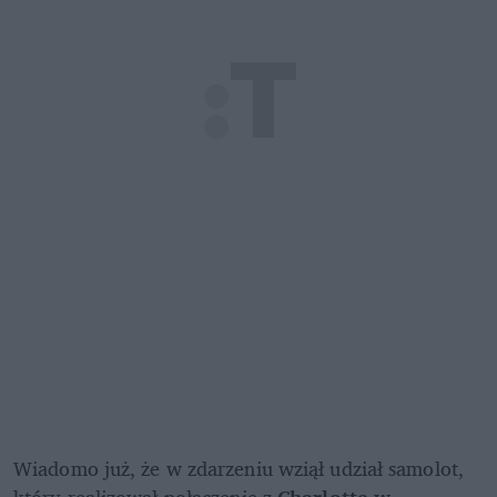
Wiadomo już, że w zdarzeniu wziął udział samolot, 
który realizował połączenie z 
Charlotte w 