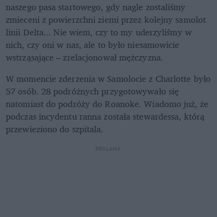
naszego pasa startowego, gdy nagle zostaliśmy 
zmieceni z powierzchni ziemi przez kolejny samolot 
linii Delta... Nie wiem, czy to my uderzyliśmy w 
nich, czy oni w nas, ale to było niesamowicie 
wstrząsające – zrelacjonował mężczyzna.
W momencie zderzenia w Samolocie z Charlotte było 
57 osób. 28 podróżnych przygotowywało się 
natomiast do podróży do Roanoke. Wiadomo już, że 
podczas incydentu ranna została stewardessa, którą 
przewieziono do szpitala.
REKLAMA 