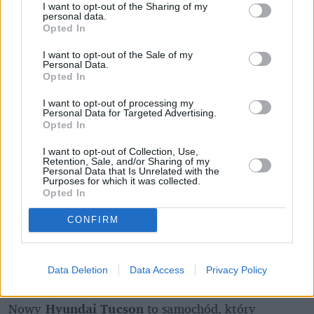
I want to opt-out of the Sharing of my
personal data.
Opted In
I want to opt-out of the Sale of my
Personal Data.
Opted In
I want to opt-out of processing my
Personal Data for Targeted Advertising.
Opted In
Motoryzacja
I want to opt-out of Collection, Use,
Retention, Sale, and/or Sharing of my
Personal Data that Is Unrelated with the
Purposes for which it was collected.
Na takiego Tiguana czekałem. Jest 
Opted In
bardziej analogowo, no i ten diesel...
CONFIRM
Hyundai Tucson: Koreański hit po 
Data Deletion
Data Access
Privacy Policy
metamorfozie
Nowy 
Hyundai Tucson
 to samochód, który 