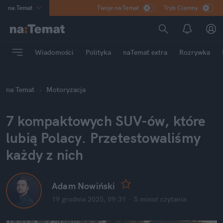
na
:
Temat
Twoje na:Temat
Tryb Ciemny
INN
:
Poland
ASZ
:
dziennik
Wiadomości
Polityka
naTemat extra
Rozrywka
mama
:
DU
dad
:
HERO
na
:
Temat
Motoryzacja
Rozrywka
7 kompaktowych SUV-ów, które 
lubią Polacy. Przetestowaliśmy 
każdy z nich
Adam Nowiński
19 grudnia 2025, 09:31
·
5 minut
 czytania