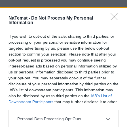
NaTemat -
Do Not Process My Personal
Information
If you wish to opt-out of the sale, sharing to third parties, or
Mocne strony:
 Przestronność, świetne 
processing of your personal or sensitive information for
multimedia, ogromny bagażnik i wzorowy komfort 
targeted advertising by us, please use the below opt-out
section to confirm your selection. Please note that after your
jazdy.
opt-out request is processed you may continue seeing
Słabe strony:
 Przeładowanie wnętrza błyszczącym 
interest-based ads based on personal information utilized by
us or personal information disclosed to third parties prior to
plastikiem "piano black" i wysoka cena bogato 
your opt-out. You may separately opt-out of the further
wyposażonych wersji.
disclosure of your personal information by third parties on the
IAB’s list of downstream participants. This information may
Czytaj także
:
also be disclosed by us to third parties on the
IAB’s List of
Downstream Participants
that may further disclose it to other
third parties.
Personal Data Processing Opt Outs