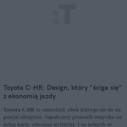
Toyota C-HR: Design, który "ściga się" 
z ekonomią jazdy
Toyota C-HR
 to samochód, obok którego nie da się 
przejść obojętnie. Japończycy postawili wszystko na 
jedną kartę: odważną stylistykę. I na jednych to 