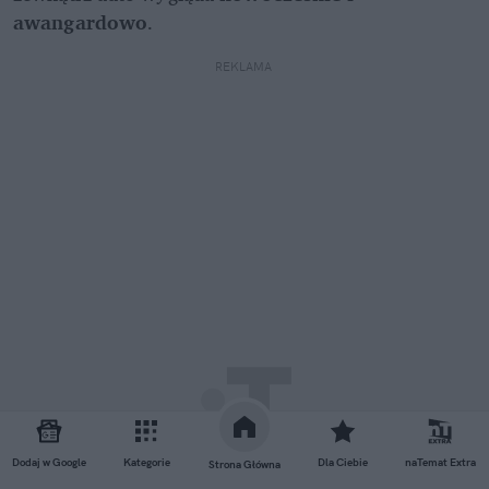
awangardowo
.
REKLAMA 
Dodaj w Google
Kategorie
Dla Ciebie
naTemat Extra
Strona Główna