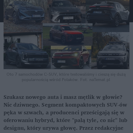
Oto 7 samochodów C-SUV, które testowaliśmy i cieszą się dużą 
popularnością wśród Polaków.
Fot. naTemat.pl
Szukasz nowego auta i masz mętlik w głowie? 
Nic dziwnego. Segment kompaktowych SUV-ów 
pęka w szwach, a producenci prześcigają się w 
oferowaniu hybryd, które "palą tyle, co nic" lub 
designu, który urywa głowę. Przez redakcyjne 