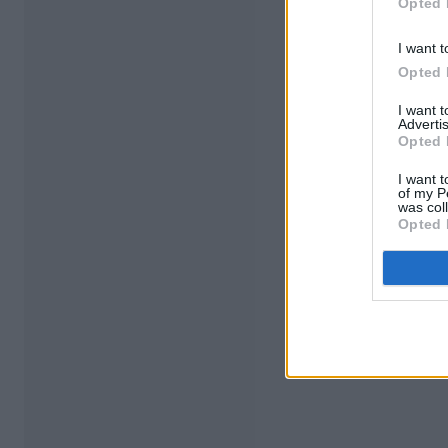
Opted 
I want t
Opted 
I want 
Advertis
Opted 
I want t
of my P
was col
Opted 