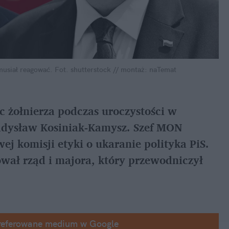
musiał reagować.
Fot. shutterstock // montaż: naTemat
żołnierza podczas uroczystości w 
adysław Kosiniak-Kamysz. Szef MON 
j komisji etyki o ukaranie polityka PiS. 
ał rząd i majora, który przewodniczył 
referowane medium w Google