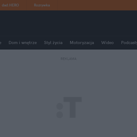
dad
:
HERO
Rozrywka
e
Dom i wnętrze
Styl życia
Motoryzacja
Wideo
Podcast
REKLAMA