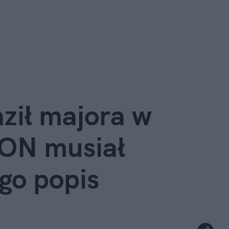
ził majora w 
ON musiał 
go popis