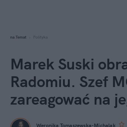
na
:
Temat
Polityka
Marek Suski obra
Radomiu. Szef M
zareagować na je
Weronika Tomaszewska-Michalak