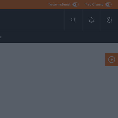
Twoje na:Temat
Tryb Ciemny
y