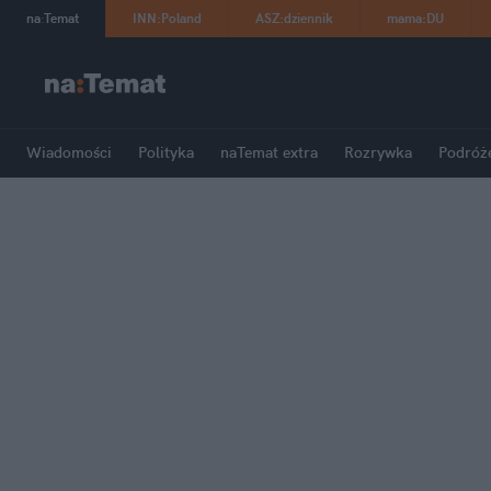
na
:
Temat
INN
:
Poland
ASZ
:
dziennik
mama
:
DU
Wiadomości
Polityka
naTemat extra
Rozrywka
Podróż