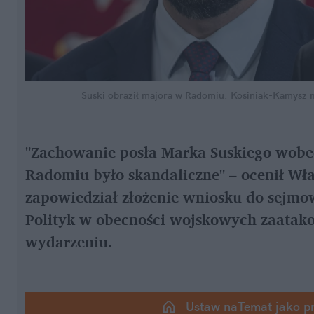
Suski obraził majora w Radomiu. Kosiniak-Kamysz 
"Zachowanie posła Marka Suskiego wobec 
Radomiu było skandaliczne" – ocenił Wł
zapowiedział złożenie wniosku do sejmowe
Polityk w obecności wojskowych zaatakow
wydarzeniu.
Ustaw naTemat jako p