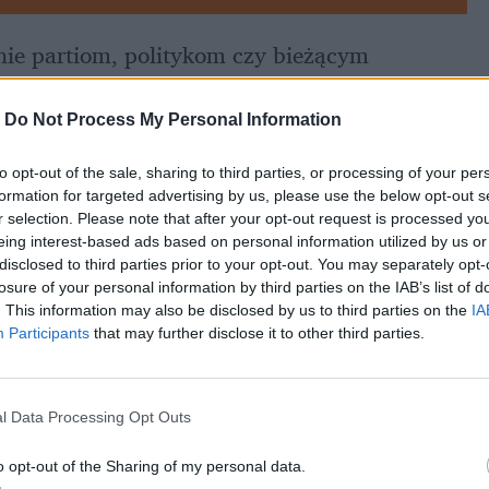
nie partiom, politykom czy bieżącym 
arka Suskiego
 wobec żołnierza podczas 
 To bezpardonowe oplucie polskiego munduru. 
-
Do Not Process My Personal Information
 wniosek do sejmowej komisji etyki o 
to opt-out of the sale, sharing to third parties, or processing of your per
świadczył 
Władysław Kosiniak-Kamysz
w 
formation for targeted advertising by us, please use the below opt-out s
r selection. Please note that after your opt-out request is processed y
eing interest-based ads based on personal information utilized by us or
disclosed to third parties prior to your opt-out. You may separately opt-
losure of your personal information by third parties on the IAB’s list of
. This information may also be disclosed by us to third parties on the
IA
Participants
that may further disclose it to other third parties.
l Data Processing Opt Outs
o opt-out of the Sharing of my personal data.