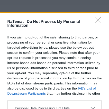
NaTemat -
Do Not Process My Personal
Information
Sytuacja na Bliskim Wschodzie
 nie wygląda 
najlepiej. Władze Iranu dążą do kontroli żeglugi w 
If you wish to opt-out of the sale, sharing to third parties, or
Cieśninie Ormuz
, a obawy przewoźników potęgują 
processing of your personal or sensitive information for
wewnętrzne spięcia z irańską armią. 
targeted advertising by us, please use the below opt-out
section to confirm your selection. Please note that after your
"
Wojna może trwać jeszcze miesiącami
, co 
opt-out request is processed you may continue seeing
oznacza niepowetowane straty dla globalnej 
interest-based ads based on personal information utilized by
us or personal information disclosed to third parties prior to
gospodarki i ceny ropy, które według Arabii 
your opt-out. You may separately opt-out of the further
Saudyjskiej już w maju mogą sięgać 200 USD za 
disclosure of your personal information by third parties on the
baryłkę.  Impuls inflacyjny prawdopodobnie nie 
IAB’s list of downstream participants. This information may
będzie znaczący na tyle, by utrwalić presję cenową, 
also be disclosed by us to third parties on the
IAB’s List of
Downstream Participants
that may further disclose it to other
choć rynek już dziś musi kalkulować ryzyko takiego 
third parties.
scenariusza; rynki pieniężne wyceniają ok. 50 proc. 
szans na podwyżkę stóp Fed w tym roku" – 
Personal Data Processing Opt Outs