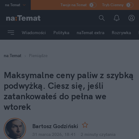
na
:
Temat
Twoje na:Temat
Tryb Ciemny
INN
:
Poland
ASZ
:
dziennik
Wiadomości
Polityka
naTemat extra
Rozrywka
mama
:
DU
dad
:
HERO
na
:
Temat
Pieniądze
Rozrywka
Maksymalne ceny paliw z szybką 
podwyżką. Ciesz się, jeśli 
zatankowałeś do pełna we 
wtorek
Bartosz Godziński
31 marca 2026, 18:41
·
2 minuty
 czytania