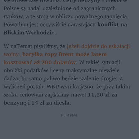
światowe zawirowania. 
Ceny benzyny i diesla
 w 
Polsce są nadal uzależnione od zagranicznych 
rynków, a te stoją w obliczu poważnego tąpnięcia. 
Powodem jest oczywiście narastający 
konflikt na 
Bliskim Wschodzie
.
W naTemat pisaliśmy, że 
jeżeli dojdzie do eskalacji 
wojny,
 baryłka ropy Brent może latem 
kosztować aż 200 dolarów
. W takiej sytuacji 
obniżki podatków i ceny maksymalne niewiele 
dadzą, bo samo paliwo będzie szalenie drogie. Z 
wyliczeń portalu WNP wynika jasno, że przy takim 
szoku cenowym zapłacimy nawet 
11,20 zł za 
benzynę i 14 zł za diesla
. 
REKLAMA 