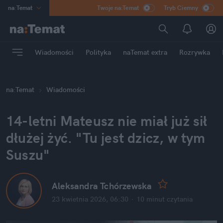
na
:
Temat
Twoje na:Temat
Tryb Ciemny
INN
:
Poland
ASZ
:
dziennik
Wiadomości
Polityka
naTemat extra
Rozrywka
mama
:
DU
dad
:
HERO
na
:
Temat
Wiadomości
Rozrywka
14-letni Mateusz nie miał już sił 
dłużej żyć. "Tu jest dzicz, w tym 
Suszu"
Aleksandra Tchórzewska
23 kwietnia 2026, 06:30
·
10 minut
 czytania