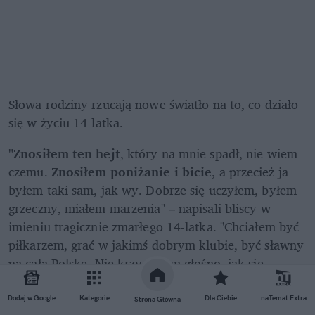
Słowa rodziny rzucają nowe światło na to, co działo 
się w życiu 14-latka. 
"Znosiłem ten hejt
, który na mnie spadł, nie wiem 
czemu. 
Znosiłem poniżanie i bicie
, a przecież ja 
byłem taki sam, jak wy. Dobrze się uczyłem, byłem 
grzeczny, miałem marzenia" – napisali bliscy w 
imieniu tragicznie zmarłego 14-latka. "Chciałem być 
piłkarzem, grać w jakimś dobrym klubie, być sławny 
na całą Polskę. Nie krzyczałem głośno, jak się 
krzyczy na meczach.
 Nie żaliłem się do nikogo, że 
jest mi źle
, tylko sam byłem z tym wszystkim. Sam 
Dodaj w Google
Kategorie
Dla Ciebie
naTemat Extra
Strona Główna