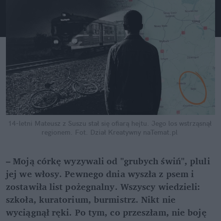
14-letni Mateusz z Suszu stał się ofiarą hejtu. Jego los wstrząsnął 
regionem.
Fot. Dział Kreatywny naTemat.pl
– Moją córkę wyzywali od "grubych świń", pluli 
jej we włosy. Pewnego dnia wyszła z psem i 
zostawiła list pożegnalny. Wszyscy wiedzieli: 
szkoła, kuratorium, burmistrz. Nikt nie 
wyciągnął ręki. Po tym, co przeszłam, nie boję 