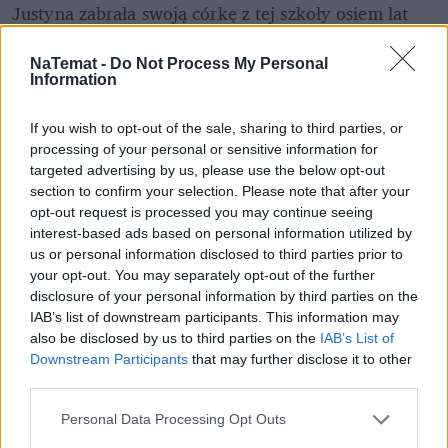
Justyna zabrała swoją córkę z tej szkoły osiem lat 
temu. Najprawdopodobniej ocaliła jej życie. 
Podkreśla, że choć placówką zarządzała wtedy 
NaTemat -
Do Not Process My Personal
Information
inna dyrekcja, mechanizmy znieczulicy były 
niemal identyczne jak te opisywane dzisiaj.
If you wish to opt-out of the sale, sharing to third parties, or
Horror zaczął się w siódmej klasie.
processing of your personal or sensitive information for
targeted advertising by us, please use the below opt-out
REKLAMA 
section to confirm your selection. Please note that after your
opt-out request is processed you may continue seeing
interest-based ads based on personal information utilized by
us or personal information disclosed to third parties prior to
your opt-out. You may separately opt-out of the further
disclosure of your personal information by third parties on the
IAB’s list of downstream participants. This information may
also be disclosed by us to third parties on the
IAB’s List of
Downstream Participants
that may further disclose it to other
third parties.
Personal Data Processing Opt Outs