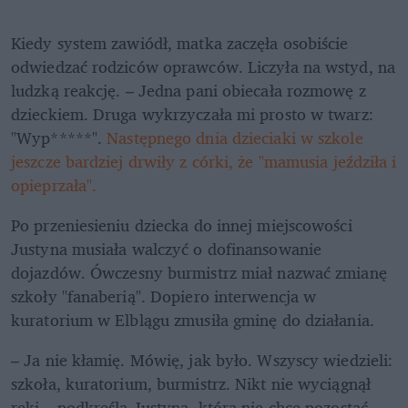
Kiedy system zawiódł, matka zaczęła osobiście 
odwiedzać rodziców oprawców. Liczyła na wstyd, na 
ludzką reakcję. – Jedna pani obiecała rozmowę z 
dzieckiem. Druga wykrzyczała mi prosto w twarz: 
"Wyp*****". 
Następnego dnia dzieciaki w szkole 
jeszcze bardziej drwiły z córki, że "mamusia jeździła i 
opieprzała".
Po przeniesieniu dziecka do innej miejscowości 
Justyna musiała walczyć o dofinansowanie 
dojazdów. Ówczesny burmistrz miał nazwać zmianę 
szkoły "fanaberią". Dopiero interwencja w 
kuratorium w Elblągu zmusiła gminę do działania.
– Ja nie kłamię. Mówię, jak było. Wszyscy wiedzieli: 
szkoła, kuratorium, burmistrz. Nikt nie wyciągnął 
ręki – podkreśla Justyna, która nie chce pozostać 