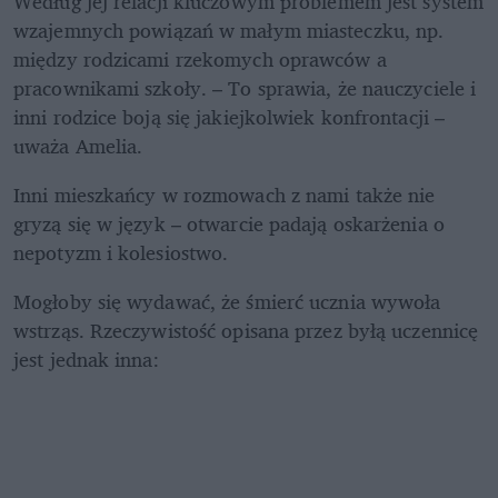
Według jej relacji kluczowym problemem jest system 
wzajemnych powiązań w małym miasteczku, np. 
między rodzicami rzekomych oprawców a 
pracownikami szkoły. – To sprawia, że nauczyciele i 
inni rodzice boją się jakiejkolwiek konfrontacji – 
uważa Amelia. 
Inni mieszkańcy w rozmowach z nami także nie 
gryzą się w język – otwarcie padają oskarżenia o 
nepotyzm i kolesiostwo. 
Mogłoby się wydawać, że śmierć ucznia wywoła 
wstrząs. Rzeczywistość opisana przez byłą uczennicę 
jest jednak inna: 