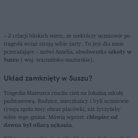
– Z relacji bliskich wiem, że niektórzy uczniowie po 
tragedii wciąż stroją sobie żarty. To jest dla mnie 
przerażające – mówi Amelia, absolwentka
 szkoły w 
Suszu
 ( woj. warmińsko-mazurskie).
Układ zamknięty w Suszu?
Tragedia Mateusza rzuciła cień na lokalną szkołę 
podstawową. Rodzice, mieszkańcy i byli uczniowie 
rysują zgoła inny obraz placówki, niż życzyłaby 
sobie tego gmina. Mówią wprost:
 chłopiec od 
dawna był ofiarą nękania
. 