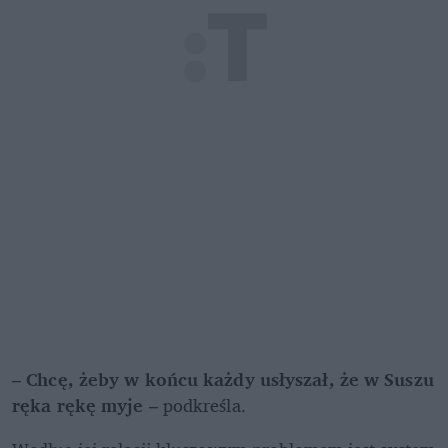
– 
Chcę, żeby w końcu każdy usłyszał, że w Suszu 
ręka rękę myje 
– podkreśla.