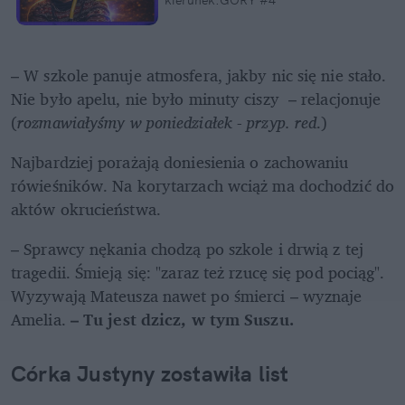
kierunek:GÓRY #4
– W szkole panuje atmosfera, jakby nic się nie stało. 
Nie było apelu, nie było minuty ciszy  – relacjonuje 
(
rozmawiałyśmy w poniedziałek - przyp. red
.)
Najbardziej porażają doniesienia o zachowaniu 
rówieśników. Na korytarzach wciąż ma dochodzić do 
aktów okrucieństwa. 
– Sprawcy nękania chodzą po szkole i drwią z tej 
tragedii. Śmieją się: "zaraz też rzucę się pod pociąg". 
Wyzywają Mateusza nawet po śmierci – wyznaje 
Amelia. 
– Tu jest dzicz, w tym Suszu.
Córka Justyny zostawiła list