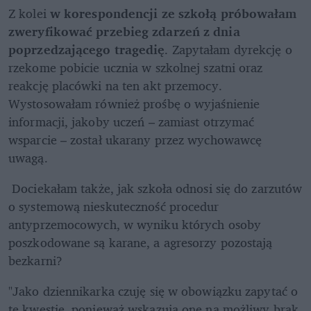
Z kolei 
w korespondencji ze szkołą próbowałam 
zweryfikować przebieg zdarzeń z dnia 
poprzedzającego tragedię
. Zapytałam dyrekcję o 
rzekome pobicie ucznia w szkolnej szatni oraz 
reakcję placówki na ten akt przemocy. 
Wystosowałam również prośbę o wyjaśnienie 
informacji, jakoby uczeń – zamiast otrzymać 
wsparcie – został ukarany przez wychowawcę 
uwagą. 
 Dociekałam także, jak szkoła odnosi się do zarzutów 
o systemową nieskuteczność procedur 
antyprzemocowych, w wyniku których osoby 
poszkodowane są karane, a agresorzy pozostają 
bezkarni?
"Jako dziennikarka czuję się w obowiązku zapytać o 
te kwestie, ponieważ wskazują one na możliwy brak 