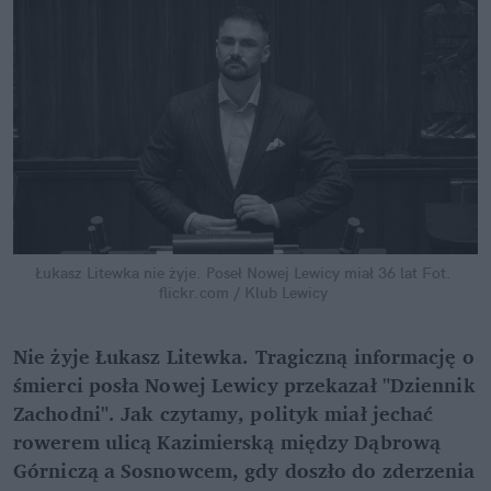
Łukasz Litewka nie żyje. Poseł Nowej Lewicy miał 36 lat
Fot. 
flickr.com / Klub Lewicy
Nie żyje Łukasz Litewka. Tragiczną informację o 
śmierci posła Nowej Lewicy przekazał "Dziennik 
Zachodni". Jak czytamy, polityk miał jechać 
rowerem ulicą Kazimierską między Dąbrową 
Górniczą a Sosnowcem, gdy doszło do zderzenia 