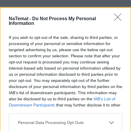
NaTemat -
Do Not Process My Personal
Rozwiń
Information
If you wish to opt-out of the sale, sharing to third parties, or
processing of your personal or sensitive information for
targeted advertising by us, please use the below opt-out
Łukasz Litewka ukończył studia socjologiczne na 
section to confirm your selection. Please note that after your
Uniwersytecie Śląskim. Jak przypomina "Dziennik 
opt-out request is processed you may continue seeing
Zachodni", w przeszłości pracował jako specjalista do 
interest-based ads based on personal information utilized by
spraw komunikacji w Zakładzie Oczyszczania Miasta 
us or personal information disclosed to third parties prior to
your opt-out. You may separately opt-out of the further
w Mysłowicach. 
Był organizatorem akcji 
disclosure of your personal information by third parties on the
charytatywnych, w szczególności mających na celu 
IAB’s list of downstream participants. This information may
pomoc dzieciom z niepełnosprawnościami oraz 
also be disclosed by us to third parties on the
IAB’s List of
porzuconym zwierzętom
. Swoje akcje na bieżąco 
Downstream Participants
that may further disclose it to other
third parties.
relacjonował w mediach społecznościowych. 
Personal Data Processing Opt Outs