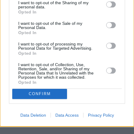
I want to opt-out of the Sharing of my
Nie przegap żadnej ważnej wiadomości i
personal data.
obserwuj nas w Google News!
Opted In
I want to opt-out of the Sale of my
Więcej:
Personal Data.
Opted In
Sejm
Sejm RP
Nowa Lewica
I want to opt-out of processing my
Personal Data for Targeted Advertising.
Opted In
I want to opt-out of Collection, Use,
Retention, Sale, and/or Sharing of my
Personal Data that Is Unrelated with the
Purposes for which it was collected.
Opted In
Mateusz Przyborowski
CONFIRM
Obserwuj
Napisz do mnie:
Data Deletion
Data Access
Privacy Policy
mateusz.przyborowski@natemat.pl