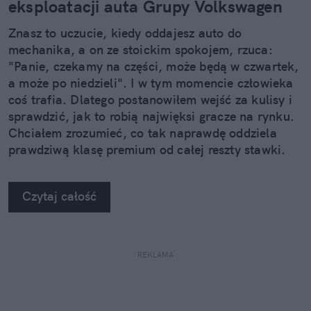
eksploatacji auta Grupy Volkswagen
Znasz to uczucie, kiedy oddajesz auto do
mechanika, a on ze stoickim spokojem, rzuca:
"Panie, czekamy na części, może będą w czwartek,
a może po niedzieli". I w tym momencie człowieka
coś trafia. Dlatego postanowiłem wejść za kulisy i
sprawdzić, jak to robią najwięksi gracze na rynku.
Chciałem zrozumieć, co tak naprawdę oddziela
prawdziwą klasę premium od całej reszty stawki.
Kiedy zobaczyłem twarde dane, po prostu złapałem
się za głowę.
Czytaj całość
REKLAMA