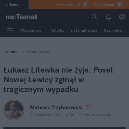
na
:
Temat
Twoje na:Temat
Tryb Ciemny
INN
:
Poland
ASZ
:
dziennik
Wiadomości
Polityka
naTemat extra
Rozrywka
mama
:
DU
dad
:
HERO
na
:
Temat
Wiadomości
Rozrywka
Łukasz Litewka nie żyje. Poseł 
Nowej Lewicy zginął w 
tragicznym wypadku
Mateusz Przyborowski
23 kwietnia 2026, 16:30
·
3 minuty
 czytania