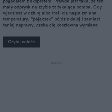
pogadałem z ekspertem. Prawda jest taka, że ten
mały odprysk na szybie to tykająca bomba. Gdy
wjedziesz w dziurę albo trafi cię nagła zmiana
temperatury, "pajączek" pójdzie dalej i zamiast
taniej naprawy, czeka cię kosztowna wymiana
szyby. Wybrałem się do serwisu Autoglass®, żeby
na własne oczy zobaczyć, jak profesjonaliści radzą
Czytaj całość
sobie z takimi uszkodzeniami.
REKLAMA