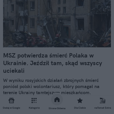
MSZ potwierdza śmierć Polaka w
Ukrainie. Jeździł tam, skąd wszyscy
uciekali
W wyniku rosyjskich działań zbrojnych śmierć
poniósł polski wolontariusz, który pomagał na
terenie Ukrainy tamtejszym mieszkańcom.
Tragiczne doniesienia potwierdził we wtorek Maciej
Wiewiór, rzecznik MSZ. Zapewnił, że rodzina
Dodaj w Google
Kategorie
Dla Ciebie
naTemat Extra
Strona Główna
zmarłego otrzyma odpowiednie wsparcie