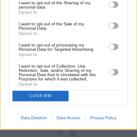
ja mam czas na ogarnięcie papierów.
 Co jednak 
I want to opt-out of the Sharing of my
personal data.
nie zmienia faktu, że system wymaga zmiany – mówi 
Opted In
Anna, nauczycielka z Mazowsza z ponad 30-letnim 
I want to opt-out of the Sale of my
stażem. 
Personal Data.
Opted In
REKLAMA 
I want to opt-out of processing my
Personal Data for Targeted Advertising.
Opted In
I want to opt-out of Collection, Use,
Retention, Sale, and/or Sharing of my
Personal Data that Is Unrelated with the
Purposes for which it was collected.
Opted In
CONFIRM
Data Deletion
Data Access
Privacy Policy