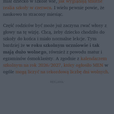
miał dziecko w szkole wie, 
jak wyglądają smutne 
realia szkoły w czerwcu
. I wielu pewnie powie, że 
naukowo to stracony miesiąc. 
Część rodziców być może już zaczyna rwać włosy z 
głowy na tę wizję. Chcą, żeby dziecko chodziło do 
szkoły do końca i miało normalne lekcje. Tym 
bardziej że 
w roku szkolnym uczniowie i tak 
mają dużo wolnego
, również z powodu matur i 
egzaminów ósmoklasisty. A zgodnie z 
kalendarzem 
szkolnym na rok 2026/2027, który ogłosiło MEN
 w 
ogóle 
mogą liczyć na rekordową liczbę dni wolnych
.
REKLAMA 