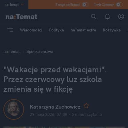
na
:
Temat
Twoje na:Temat
Tryb Ciemny
INN
:
Poland
ASZ
:
dziennik
Wiadomości
Polityka
naTemat extra
Rozrywka
mama
:
DU
dad
:
HERO
na
:
Temat
Społeczeństwo
Rozrywka
"Wakacje przed wakacjami". 
Przez czerwcowy luz szkoła 
zmienia się w fikcję
Katarzyna Zuchowicz
29 maja 2026, 07:00
·
5 minut
 czytania