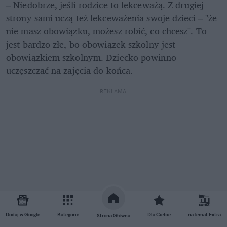
– Niedobrze, jeśli rodzice to lekceważą. Z drugiej 
strony sami uczą też lekceważenia swoje dzieci – "że 
nie masz obowiązku, możesz robić, co chcesz". To 
jest bardzo złe, bo obowiązek szkolny jest 
obowiązkiem szkolnym. Dziecko powinno 
uczęszczać na zajęcia do końca.  
REKLAMA 
Dodaj w Google
Kategorie
Dla Ciebie
naTemat Extra
Strona Główna