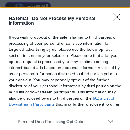
Łupiemy carski beton!  Drytooling 
pod Warszawą (Janówek Pierwszy) | 
NaTemat -
Do Not Process My Personal
kierunek:GÓRY #4
Information
If you wish to opt-out of the sale, sharing to third parties, or
processing of your personal or sensitive information for
Nauczycielka: W sumie nie mam 
targeted advertising by us, please use the below opt-out
wyjścia i włączam się w tę akcję 
section to confirm your selection. Please note that after your
opt-out request is processed you may continue seeing
"wakacje przed wakacjami"
interest-based ads based on personal information utilized by
us or personal information disclosed to third parties prior to
– Sama czuję w środku wewnętrzny opór i się z tym 
your opt-out. You may separately opt-out of the further
nie zgadzam, ale rzeczywistość jest brutalna. 
disclosure of your personal information by third parties on the
IAB’s list of downstream participants. This information may
Końcówka maja, ale też czerwiec to czas na 
also be disclosed by us to third parties on the
IAB’s List of
papierologię szkolną – i tak zabieram pracę do 
Downstream Participants
that may further disclose it to other
domu, bo się nie wyrabiam. Dlatego w sumie nie 
third parties.
mam wyjścia i włączam się w tę akcję "wakacje 
Personal Data Processing Opt Outs
przed wakacjami". 
Uczniowie mają więcej luzu, a 