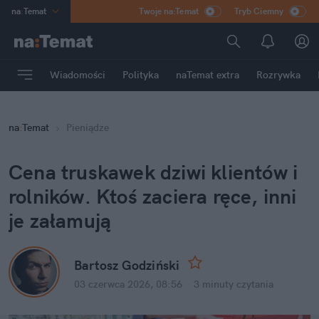
na
:
Temat
Twoje na:Temat
Tryb Ciemny
INN
:
Poland
ASZ
:
dziennik
Wiadomości
Polityka
naTemat extra
Rozrywka
mama
:
DU
dad
:
HERO
na
:
Temat
Pieniądze
Rozrywka
Cena truskawek dziwi klientów i 
rolników. Ktoś zaciera ręce, inni 
je załamują
Bartosz Godziński
03 czerwca 2026, 08:56
·
3 minuty
 czytania