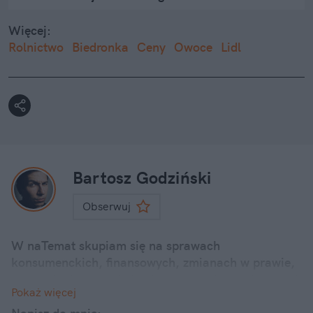
Więcej:
Rolnictwo
Biedronka
Ceny
Owoce
Lidl
Bartosz Godziński
Obserwuj
W naTemat skupiam się na sprawach
konsumenckich, finansowych, zmianach w prawie,
promocjach i poradnikach. staram się przekazywać
Pokaż więcej
sprawy ważne i poważne i przede wszystkim bliskie
ludziom w przystępnej formie. Zawsze zależy mi na