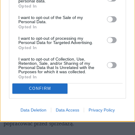
personal data.
Opted In
Ceny skupu truskawek zatrzymały się 
w miejscu
I want to opt-out of the Sale of my
Personal Data.
Opted In
Gdy klienci z radością ładują taniejące owoce do 
siatek, zakłady produkujące mrożonki powoli 
I want to opt-out of processing my
Personal Data for Targeted Advertising.
uruchamiają pierwsze maszyny i pokazują swoje 
Opted In
cenniki. Niestety, dla zbieraczy nie są zbyt 
I want to opt-out of Collection, Use,
atrakcyjne (zwłaszcza, gdy porównamy je z 
Retention, Sale, and/or Sharing of my
Personal Data that Is Unrelated with the
przebitką w sklepach).
Purposes for which it was collected.
Opted In
Serwis kobietawsadzie.pl podkreśla, że oferowane 
CONFIRM
stawki zatrzymały się na 
ubiegłorocznym 
poziomie
. Za truskawki prosto z pola, wyposażone 
w zieloną szypułkę, 
rolnicy otrzymują skromne 
Data Deletion
Data Access
Privacy Policy
3,50 złotych za kilogram
. Bardziej opłaca się nieco 
popracować przed sprzedażą.