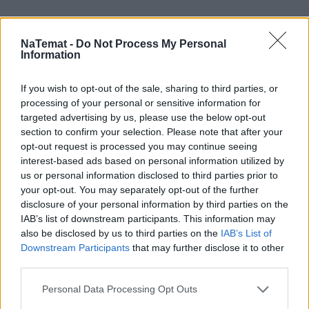
NaTemat -
Do Not Process My Personal
Information
If you wish to opt-out of the sale, sharing to third parties, or
processing of your personal or sensitive information for
targeted advertising by us, please use the below opt-out
section to confirm your selection. Please note that after your
opt-out request is processed you may continue seeing
interest-based ads based on personal information utilized by
us or personal information disclosed to third parties prior to
your opt-out. You may separately opt-out of the further
Pociągiem z Polski do Włoch?!  
Nowość od PKP Intercity! | 
disclosure of your personal information by third parties on the
kierunek:PODRÓŻE
IAB’s list of downstream participants. This information may
also be disclosed by us to third parties on the
IAB’s List of
Downstream Participants
that may further disclose it to other
third parties.
– Ja natomiast przyjechałem na 80. urodziny pana 
prezydenta, więc chyba wszyscy rozumieją, że 
Personal Data Processing Opt Outs
względy dobrego wychowania wymagają ode mnie 