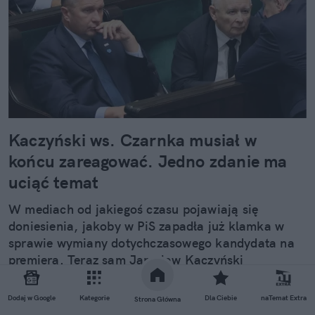
Kaczyński ws. Czarnka musiał w
końcu zareagować. Jedno zdanie ma
uciąć temat
W mediach od jakiegoś czasu pojawiają się
doniesienia, jakoby w PiS zapadła już klamka w
sprawie wymiany dotychczasowego kandydata na
premiera. Teraz sam Jarosław Kaczyński
zareagował na te rewelacje i dobitnie wypowiedział
się ws. przyszłości Przemysława Czarnka.
Dodaj w Google
Kategorie
Dla Ciebie
naTemat Extra
Strona Główna