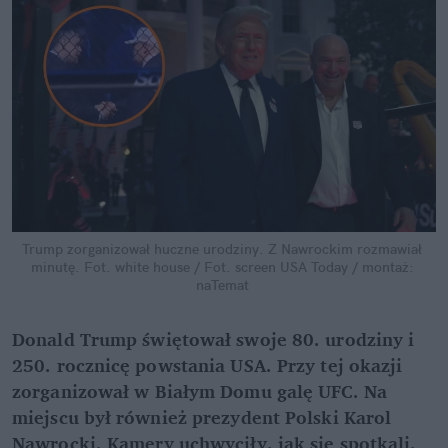
Trump zorganizował huczne urodziny. Z Nawrockim rozmawiał 
minutę.
Fot. white house / Fot. screen USA Today / montaż: 
naTemat
Donald Trump świętował swoje 80. urodziny i 
250. rocznicę powstania USA. Przy tej okazji 
zorganizował w Białym Domu galę UFC. Na 
miejscu był również prezydent Polski Karol 
Nawrocki. Kamery uchwyciły, jak się spotkali. 