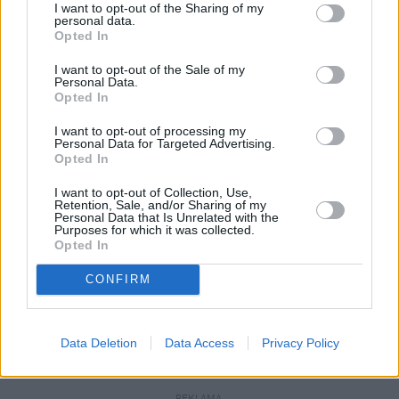
I want to opt-out of the Sharing of my
tego, żebym najpierw złożył życzenia urodzinowe i z 
personal data.
Opted In
okazji 250. rocznicy uchwalenia deklaracji 
niepodległości. Każde nasze spotkanie jest dla mnie 
I want to opt-out of the Sale of my
Personal Data.
czasem, by rozmawiać o interesach Polski – 
Opted In
powiedział Nawrocki dziennikarzom w USA.
I want to opt-out of processing my
Personal Data for Targeted Advertising.
I skrytykował część polskiej sceny politycznej, 
Opted In
mówiąc o "antyamerykańskiej narracji" oraz 
I want to opt-out of Collection, Use,
wskazując wypowiedzi m.in. premiera Donalda 
Retention, Sale, and/or Sharing of my
Tuska i marszałka Sejmu Włodzimierza Czarzastego. 
Personal Data that Is Unrelated with the
Purposes for which it was collected.
– Jak państwo wiecie, jest często problem z 
Opted In
antyamerykańską narracją wielu ważnych polityków 
CONFIRM
w Polsce i polskiego rządu. Jest problem z 
egzekwowaniem tego, co na najwyższym szczeblu 
politycznym ustalę z Donaldem Trumpem – 
Data Deletion
Data Access
Privacy Policy
stwierdził Nawrocki.
REKLAMA 