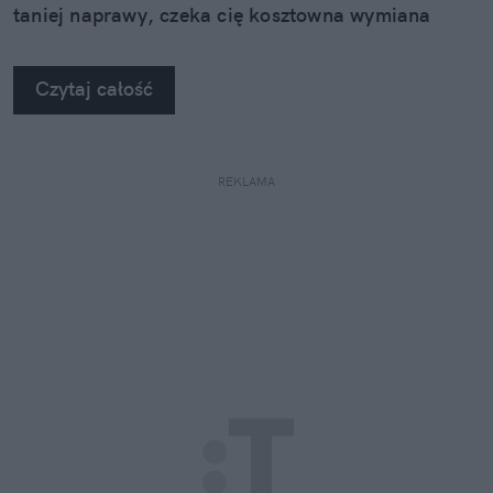
taniej naprawy, czeka cię kosztowna wymiana
szyby. Wybrałem się do serwisu Autoglass®, żeby
na własne oczy zobaczyć, jak profesjonaliści radzą
Czytaj całość
sobie z takimi uszkodzeniami.
REKLAMA