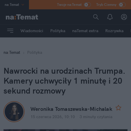
na
:
Temat
Twoje na:Temat
Tryb Ciemny
INN
:
Poland
ASZ
:
dziennik
Wiadomości
Polityka
naTemat extra
Rozrywka
mama
:
DU
dad
:
HERO
na
:
Temat
Polityka
Rozrywka
Nawrocki na urodzinach Trumpa. 
Kamery uchwyciły 1 minutę i 20 
sekund rozmowy
Weronika Tomaszewska-Michalak
15 czerwca 2026, 10:10
·
3 minuty
 czytania