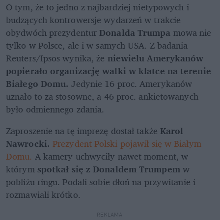
O tym, że to jedno z najbardziej nietypowych i 
budzących kontrowersje wydarzeń w trakcie 
obydwóch prezydentur 
Donalda Trumpa 
mowa nie 
tylko w Polsce, ale i w samych USA. Z badania 
Reuters/Ipsos wynika, że 
niewielu Amerykanów 
popierało organizację walki w klatce na terenie 
Białego Domu.
 Jedynie 16 proc. Amerykanów 
uznało to za stosowne, a 46 proc. ankietowanych 
było odmiennego zdania.
Zaproszenie na tę imprezę dostał także 
Karol 
Nawrocki. 
Prezydent Polski pojawił się w Białym 
Domu.
 A kamery uchwyciły nawet moment, w 
którym 
spotkał się z Donaldem Trumpem
 w 
pobliżu ringu. Podali sobie dłoń na przywitanie i 
rozmawiali krótko.
REKLAMA 