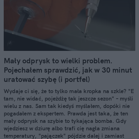
Mały odprysk to wielki problem.
Pojechałem sprawdzić, jak w 30 minut
uratować szybę (i portfel)
Wydaje ci się, że to tylko mała kropka na szkle? "E
tam, nie widać, pojeżdżę tak jeszcze sezon" – myśli
wielu z nas. Sam tak kiedyś myślałem, dopóki nie
pogadałem z ekspertem. Prawda jest taka, że ten
mały odprysk na szybie to tykająca bomba. Gdy
wjedziesz w dziurę albo trafi cię nagła zmiana
temperatury, "pajączek" pójdzie dalej i zamiast