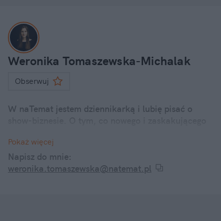
Weronika Tomaszewska-Michalak
Obserwuj
W naTemat jestem dziennikarką i lubię pisać o
show-biznesie. O tym, co nowego i zaskakującego
dzieje się u polskich i zagranicznych gwiazd.
Pokaż więcej
Internetowe dramy, kontrowersyjne wypowiedzi, a
także ciekawostki z życia codziennego znanych
Napisz do mnie:
twarzy – śledzę je wszystkie i informuję o nich w
weronika.tomaszewska@natemat.pl
swoich artykułach.