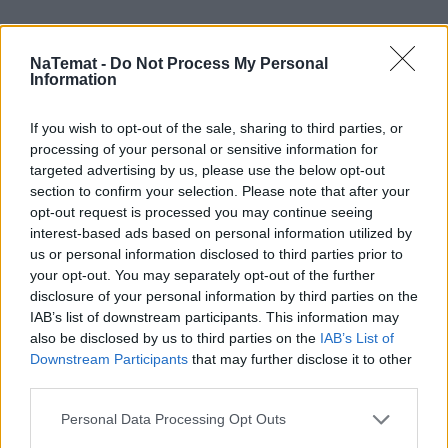
NaTemat -
Do Not Process My Personal
Information
Pociągiem z Polski do Włoch?!  
If you wish to opt-out of the sale, sharing to third parties, or
Nowość od PKP Intercity! | 
processing of your personal or sensitive information for
kierunek:PODRÓŻE
targeted advertising by us, please use the below opt-out
section to confirm your selection. Please note that after your
opt-out request is processed you may continue seeing
interest-based ads based on personal information utilized by
us or personal information disclosed to third parties prior to
Nie przegap żadnej ważnej wiadomości i
your opt-out. You may separately opt-out of the further
obserwuj nas w Google News!
disclosure of your personal information by third parties on the
IAB’s list of downstream participants. This information may
also be disclosed by us to third parties on the
IAB’s List of
Więcej:
Downstream Participants
that may further disclose it to other
Bezpieczeństwo
Polska
Lato
Pożar
Upały
third parties.
Personal Data Processing Opt Outs