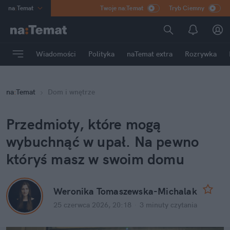
na
:
Temat
Twoje na:Temat
Tryb Ciemny
INN
:
Poland
ASZ
:
dziennik
Wiadomości
Polityka
naTemat extra
Rozrywka
mama
:
DU
dad
:
HERO
na
:
Temat
Dom i wnętrze
Rozrywka
Przedmioty, które mogą 
wybuchnąć w upał. Na pewno 
któryś masz w swoim domu
Weronika Tomaszewska-Michalak
25 czerwca 2026, 20:18
·
3 minuty
 czytania