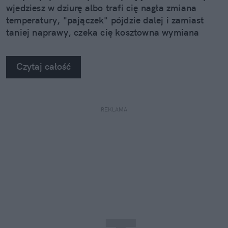
wjedziesz w dziurę albo trafi cię nagła zmiana
temperatury, "pajączek" pójdzie dalej i zamiast
taniej naprawy, czeka cię kosztowna wymiana
szyby. Wybrałem się do serwisu Autoglass®, żeby
na własne oczy zobaczyć, jak profesjonaliści radzą
Czytaj całość
sobie z takimi uszkodzeniami.
REKLAMA