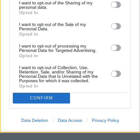
I want to opt-out of the Sharing of my
personal data.
Opted In
I want to opt-out of the Sale of my
Personal Data.
Opted In
I want to opt-out of processing my
Personal Data for Targeted Advertising.
Weronika Tomaszewska-Michalak
Opted In
Obserwuj
I want to opt-out of Collection, Use,
Retention, Sale, and/or Sharing of my
Personal Data that Is Unrelated with the
Purposes for which it was collected.
W naTemat jestem dziennikarką i lubię pisać o
Opted In
show-biznesie. O tym, co nowego i zaskakującego
CONFIRM
dzieje się u polskich i zagranicznych gwiazd.
Pokaż więcej
Internetowe dramy, kontrowersyjne wypowiedzi, a
także ciekawostki z życia codziennego znanych
Napisz do mnie:
Data Deletion
Data Access
Privacy Policy
twarzy – śledzę je wszystkie i informuję o nich w
weronika.tomaszewska@natemat.pl
swoich artykułach.