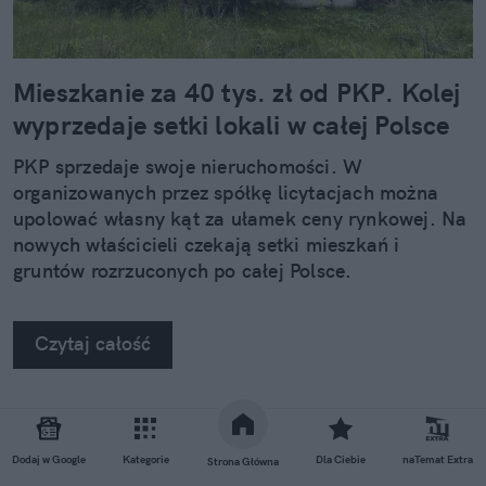
Mieszkanie za 40 tys. zł od PKP. Kolej
wyprzedaje setki lokali w całej Polsce
PKP sprzedaje swoje nieruchomości. W
organizowanych przez spółkę licytacjach można
upolować własny kąt za ułamek ceny rynkowej. Na
nowych właścicieli czekają setki mieszkań i
gruntów rozrzuconych po całej Polsce.
Czytaj całość
REKLAMA
Dodaj w Google
Kategorie
Dla Ciebie
naTemat Extra
Strona Główna