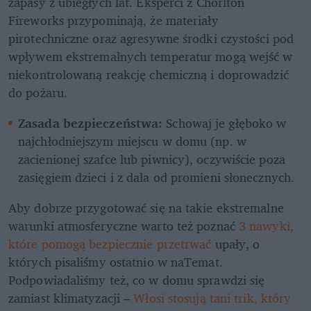
zapasy z ubiegłych lat. Eksperci z Chorlton 
Fireworks przypominają, że materiały 
pirotechniczne oraz agresywne środki czystości pod 
wpływem ekstremalnych temperatur mogą wejść w 
niekontrolowaną reakcję chemiczną i doprowadzić 
do pożaru.
Zasada bezpieczeństwa:
 Schowaj je głęboko w 
najchłodniejszym miejscu w domu (np. w 
zacienionej szafce lub piwnicy), oczywiście poza 
zasięgiem dzieci i z dala od promieni słonecznych.
Aby dobrze przygotować się na takie ekstremalne 
warunki atmosferyczne warto też poznać 
3 nawyki, 
które pomogą bezpiecznie przetrwać
 upały, o 
których pisaliśmy ostatnio w naTemat. 
Podpowiadaliśmy też, co w domu sprawdzi się 
zamiast klimatyzacji – 
Włosi stosują tani trik, który 