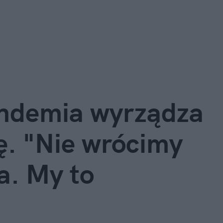
ndemia wyrządza
. "Nie wrócimy
a. My to