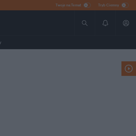
Twoje na:Temat
Tryb Ciemny
y