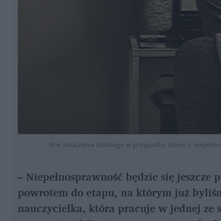
Rok nauczania zdalnego w przypadku dzieci z niepełn
– Niepełnosprawność będzie się jeszcze p
powrotem do etapu, na którym już byli
nauczycielka, która pracuje w jednej ze 