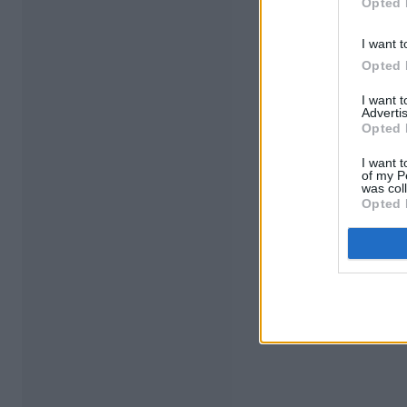
Opted 
I want t
Opted 
I want 
Advertis
Opted 
I want t
of my P
was col
Opted 