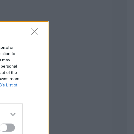
sonal or
ection to
ou may
 personal
out of the
 downstream
B’s List of