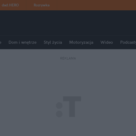
dad
:
HERO
Rozrywka
e
Dom i wnętrze
Styl życia
Motoryzacja
Wideo
Podcast
REKLAMA