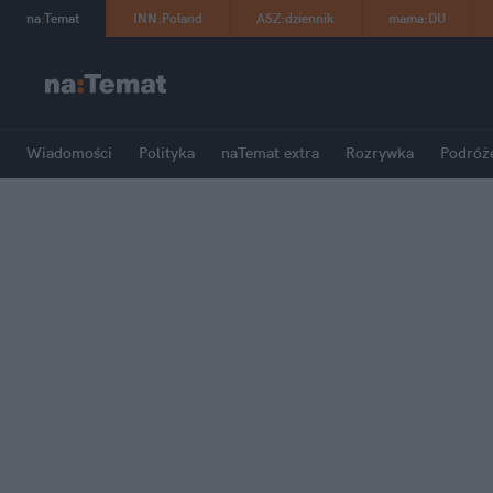
na
:
Temat
INN
:
Poland
ASZ
:
dziennik
mama
:
DU
Wiadomości
Polityka
naTemat extra
Rozrywka
Podróż