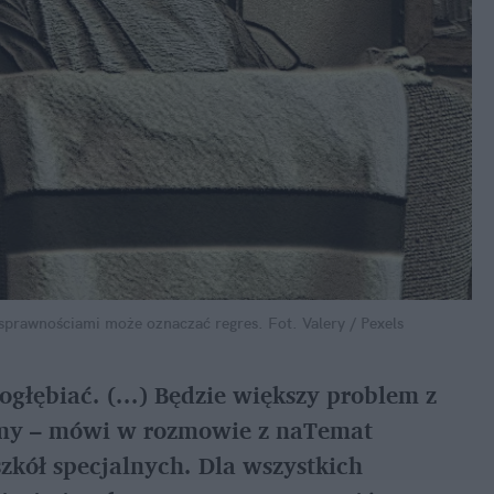
osprawnościami może oznaczać regres.
Fot. Valery / Pexels
ogłębiać. (...) Będzie większy problem z
śmy – mówi w rozmowie z naTemat
szkół specjalnych. Dla wszystkich