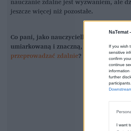
nauczanie zdalne jest wyzwaniem, ale d
jeszcze więcej niż pozostałe.
NaTemat 
Co pani, jako nauczycielka pracująca z 
umiarkowaną i znaczną, pomyślała, gdy 
If you wish 
sensitive in
przeprowadzać zdalnie
?
confirm you
continue se
information 
further disc
participants
Downstream 
Persona
I want t