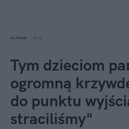
na
:
Temat
Kraj
Tym dzieciom pa
ogromną krzywdę
do punktu wyjści
straciliśmy"