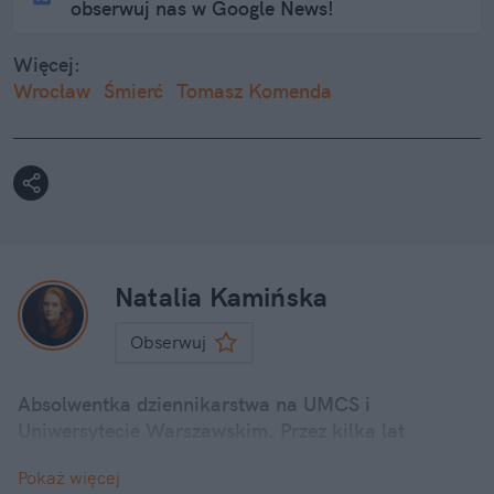
obserwuj nas w Google News!
Więcej:
Wrocław
Śmierć
Tomasz Komenda
Natalia Kamińska
Obserwuj
Absolwentka dziennikarstwa na UMCS i
Uniwersytecie Warszawskim. Przez kilka lat
związana z Polską Agencją Prasową. Obecnie
Pokaż więcej
reporterka newsowa w naTemat.pl.