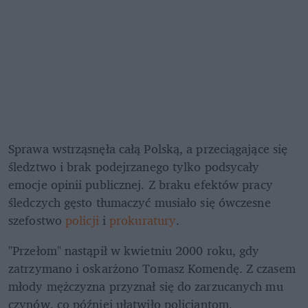
Sprawa wstrząsnęła całą Polską, a przeciągające się 
śledztwo i brak podejrzanego tylko podsycały 
emocje opinii publicznej. Z braku efektów pracy 
śledczych gęsto tłumaczyć musiało się ówczesne 
szefostwo 
policji
 i
 prokuratury
.
"Przełom" nastąpił w kwietniu 2000 roku, gdy 
zatrzymano i oskarżono Tomasz Komendę. Z czasem 
młody mężczyzna przyznał się do zarzucanych mu 
czynów, co później ułatwiło policjantom, 