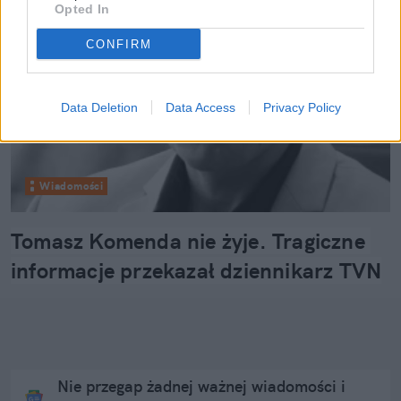
Opted In
CONFIRM
Data Deletion
Data Access
Privacy Policy
Wiadomości
Tomasz Komenda nie żyje. Tragiczne 
informacje przekazał dziennikarz TVN
Nie przegap żadnej ważnej wiadomości i