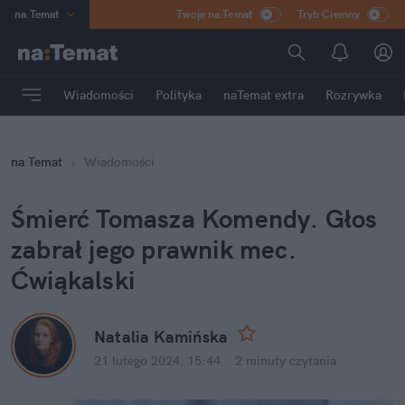
na
:
Temat
Twoje na:Temat
Tryb Ciemny
INN
:
Poland
ASZ
:
dziennik
Wiadomości
Polityka
naTemat extra
Rozrywka
mama
:
DU
dad
:
HERO
na
:
Temat
Wiadomości
Rozrywka
Śmierć Tomasza Komendy. Głos 
zabrał jego prawnik mec. 
Ćwiąkalski
Natalia Kamińska
21 lutego 2024, 15:44
·
2 minuty
 czytania