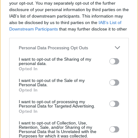
your opt-out. You may separately opt-out of the further
disclosure of your personal information by third parties on the
IAB’s list of downstream participants. This information may
also be disclosed by us to third parties on the
IAB’s List of
Downstream Participants
that may further disclose it to other
third parties.
Personal Data Processing Opt Outs
I want to opt-out of the Sharing of my
Ostatecznie Sąd Okręgowy w Opolu orzekł, że 
personal data.
Tomasz Komenda za niesłuszne skazanie i uwięzienie 
Opted In
otrzyma od Skarbu Państwa 12 mln zł 
I want to opt-out of the Sale of my
zadośćuczynienia i 811 533 zł odszkodowania.
Personal Data.
Opted In
Czytaj także
:
I want to opt-out of processing my
Personal Data for Targeted Advertising.
Opted In
I want to opt-out of Collection, Use,
Retention, Sale, and/or Sharing of my
Personal Data that Is Unrelated with the
Purposes for which it was collected.