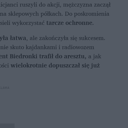
icjanci ruszyli do akcji, mężczyzna zaczął 
y na sklepowych półkach. Do poskromienia 
ieli wykorzystać 
tarcze ochronne
. 
była łatwa
, ale zakończyła się sukcesem. 
nie skuto kajdankami i radiowozem 
nt Biedronki trafił do aresztu, 
a jak 
ści 
wielokrotnie dopuszczał się już 
KLAMA 