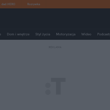
dad
:
HERO
Rozrywka
e
Dom i wnętrze
Styl życia
Motoryzacja
Wideo
Podcast
REKLAMA