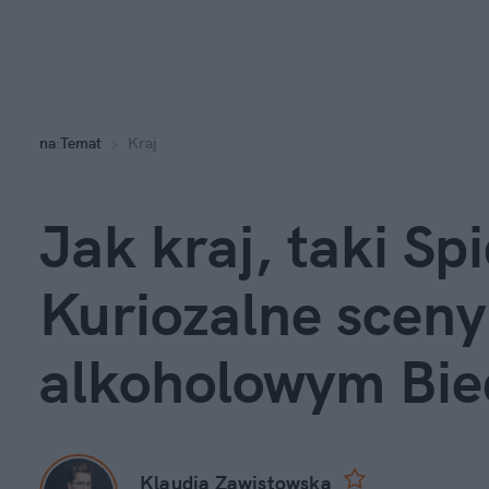
na
:
Temat
Kraj
Jak kraj, taki Sp
Kuriozalne sceny 
alkoholowym Bie
Klaudia Zawistowska