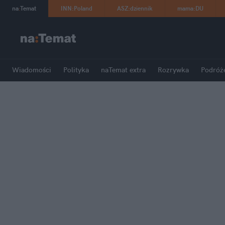
na
:
Temat
INN
:
Poland
ASZ
:
dziennik
mama
:
DU
Wiadomości
Polityka
naTemat extra
Rozrywka
Podróż