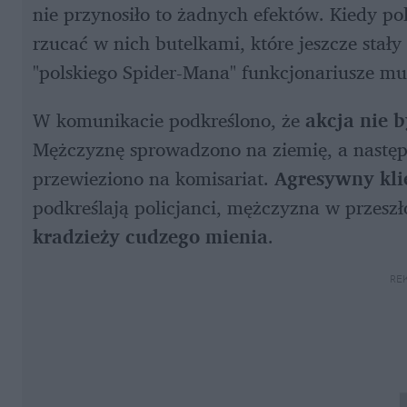
nie przynosiło to żadnych efektów. Kiedy pol
rzucać w nich butelkami, które jeszcze stał
"polskiego Spider-Mana" funkcjonariusze mus
W komunikacie podkreślono, że 
akcja nie 
Mężczyznę sprowadzono na ziemię, a następ
przewieziono na komisariat. 
Agresywny klie
podkreślają policjanci, mężczyzna w przeszło
kradzieży cudzego mienia
.   
RE