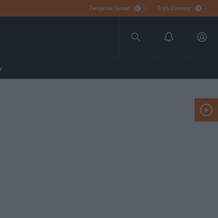
Twoje na:Temat
Tryb Ciemny
y