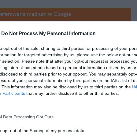
referowane medium w Google
nej sieci Polaków rozegrały się w czwartek 
-
Do Not Process My Personal Information
 zostali zawiadomieni o 
agresywnym 
to opt-out of the sale, sharing to third parties, or processing of your per
 Po przybyciu patrolu sprawa eskalowała.
formation for targeted advertising by us, please use the below opt-out s
r selection. Please note that after your opt-out request is processed y
eing interest-based ads based on personal information utilized by us or
disclosed to third parties prior to your opt-out. You may separately opt-
losure of your personal information by third parties on the IAB’s list of
. This information may also be disclosed by us to third parties on the
IA
Participants
that may further disclose it to other third parties.
l Data Processing Opt Outs
o opt-out of the Sharing of my personal data.