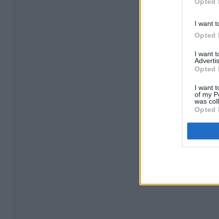
Opted 
I want t
Opted 
I want 
Advertis
Opted 
I want t
of my P
was col
Opted 