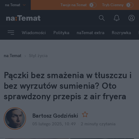
na
:
Temat
Twoje na:Temat
Tryb Ciemny
INN
:
Poland
ASZ
:
dziennik
Wiadomości
Polityka
naTemat extra
Rozrywka
mama
:
DU
dad
:
HERO
na
:
Temat
Styl życia
Rozrywka
Pączki bez smażenia w tłuszczu i 
bez wyrzutów sumienia? Oto 
sprawdzony przepis z air fryera
Bartosz Godziński
05 lutego 2025, 10:49
·
2 minuty
 czytania