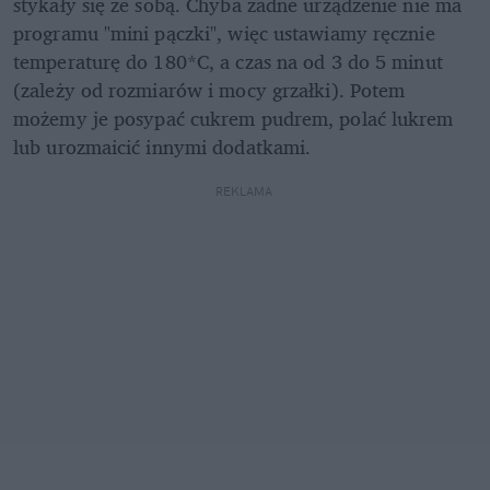
stykały się ze sobą. Chyba żadne urządzenie nie ma 
programu "mini pączki", więc ustawiamy ręcznie 
temperaturę do 180*C, a czas na od 3 do 5 minut 
(zależy od rozmiarów i mocy grzałki). Potem 
możemy je posypać cukrem pudrem, polać lukrem 
lub urozmaicić innymi dodatkami.
REKLAMA 