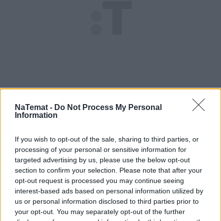
NaTemat -
Do Not Process My Personal
Information
If you wish to opt-out of the sale, sharing to third parties, or
processing of your personal or sensitive information for
targeted advertising by us, please use the below opt-out
section to confirm your selection. Please note that after your
Jak widać, przepis ma zaledwie kilka składników i 
opt-out request is processed you may continue seeing
nie wymaga smażenia na tłuszczu, więc takie pączki 
interest-based ads based on personal information utilized by
us or personal information disclosed to third parties prior to
są o wiele zdrowsze. Pieczenie też trwa dosłownie 
your opt-out. You may separately opt-out of the further
chwilkę, ale samo przygotowanie, a właściwie 