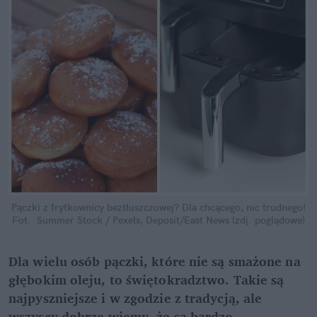
Pączki z frytkownicy beztłuszczowej? Dla chcącego, nic trudnego!
Fot.  Summer Stock / Pexels, Deposit/East News (zdj. poglądowe)
Dla wielu osób pączki, które nie są smażone na 
głębokim oleju, to świętokradztwo. Takie są 
najpyszniejsze i w zgodzie z tradycją, ale 
wszyscy dobrze wiemy, że są bardzo 