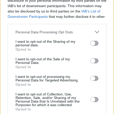
disclosure of your personal information by third parties on the
wyrastanie ciasta, zajmujemy ok. 2 godziny, więc 
IAB’s list of downstream participants. This information may
miejmy to na uwadze.
also be disclosed by us to third parties on the
IAB’s List of
Downstream Participants
that may further disclose it to other
third parties.
Zobacz także
Personal Data Processing Opt Outs
W Action przeceniono gratkę dla 
I want to opt-out of the Sharing of my
personal data.
każdego posiadacza air fryera. 
Opted In
Pichcenie będzie o wiele łatwiejsze
I want to opt-out of the Sale of my
Personal Data.
5 przepisów na pyszne ziemniaczki z 
Opted In
airfryera. Zwykłe frytki się chowają
I want to opt-out of processing my
Personal Data for Targeted Advertising.
Opted In
To słodkości nie tylko na Tłusty 
I want to opt-out of Collection, Use,
Czwartek. Z tym przepisem zrobisz je 
Retention, Sale, and/or Sharing of my
raz dwa
Personal Data that Is Unrelated with the
Purposes for which it was collected.
Opted In
Kilka trików odmieni twoje wypieki. 