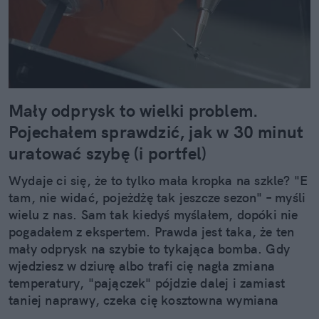
Mały odprysk to wielki problem.
Pojechałem sprawdzić, jak w 30 minut
uratować szybę (i portfel)
Wydaje ci się, że to tylko mała kropka na szkle? "E
tam, nie widać, pojeżdżę tak jeszcze sezon" – myśli
wielu z nas. Sam tak kiedyś myślałem, dopóki nie
pogadałem z ekspertem. Prawda jest taka, że ten
mały odprysk na szybie to tykająca bomba. Gdy
wjedziesz w dziurę albo trafi cię nagła zmiana
temperatury, "pajączek" pójdzie dalej i zamiast
taniej naprawy, czeka cię kosztowna wymiana
szyby. Wybrałem się do serwisu Autoglass®, żeby