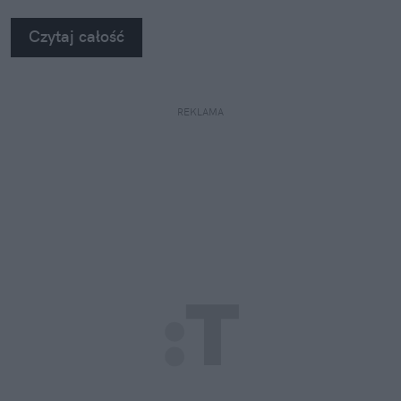
na własne oczy zobaczyć, jak profesjonaliści radzą
Czytaj całość
sobie z takimi uszkodzeniami.
REKLAMA