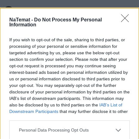
NaTemat -
Do Not Process My Personal
Information
If you wish to opt-out of the sale, sharing to third parties, or
Natalia Kamińska
processing of your personal or sensitive information for
targeted advertising by us, please use the below opt-out
Obserwuj
section to confirm your selection. Please note that after your
opt-out request is processed you may continue seeing
interest-based ads based on personal information utilized by
Absolwentka dziennikarstwa na UMCS i
us or personal information disclosed to third parties prior to
Uniwersytecie Warszawskim. Przez kilka lat
your opt-out. You may separately opt-out of the further
związana z Polską Agencją Prasową. Obecnie
disclosure of your personal information by third parties on the
Pokaż więcej
reporterka newsowa w naTemat.pl.
IAB’s list of downstream participants. This information may
also be disclosed by us to third parties on the
IAB’s List of
Downstream Participants
that may further disclose it to other
third parties.
Personal Data Processing Opt Outs