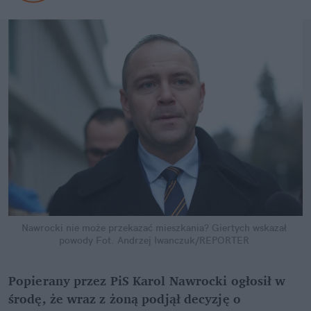
Nawrocki nie może przekazać mieszkania? Giertych wskazał 
powody
Fot. Andrzej Iwanczuk/REPORTER
Popierany przez PiS Karol Nawrocki ogłosił w 
środę, że wraz z żoną podjął decyzję o 