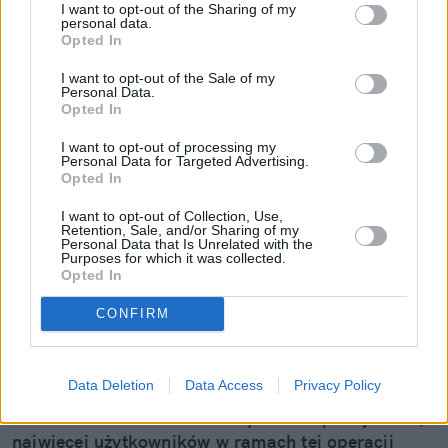
Czytaj więcej
I want to opt-out of the Sharing of my
personal data.
Opted In
I want to opt-out of the Sale of my
Personal Data.
Opted In
I want to opt-out of processing my
Personal Data for Targeted Advertising.
Opted In
I want to opt-out of Collection, Use,
Retention, Sale, and/or Sharing of my
Personal Data that Is Unrelated with the
Purposes for which it was collected.
Opted In
Orange znów na czele. Powody, dla
CONFIRM
których tyle osób przenosi do niego
numery
Data Deletion
Data Access
Privacy Policy
Ponad 360 000 numerów przeniesiono w II kwartale
2026 roku w sieciach mobilnych. Jak podaje UKE,
najwięcej użytkowników w ramach tej operacji