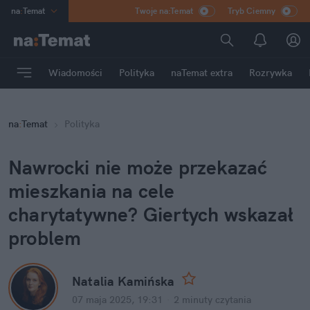
na
:
Temat
Twoje na:Temat
Tryb Ciemny
INN
:
Poland
ASZ
:
dziennik
Wiadomości
Polityka
naTemat extra
Rozrywka
mama
:
DU
dad
:
HERO
na
:
Temat
Polityka
Rozrywka
Nawrocki nie może przekazać 
mieszkania na cele 
charytatywne? Giertych wskazał 
problem
Natalia Kamińska
07 maja 2025, 19:31
·
2 minuty
 czytania