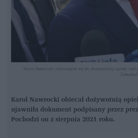
Karol Nawrocki zobowiązał się do dożywotniej opieki na
Zawada
Karol Nawrocki obiecał dożywotnią opiek
ujawniła dokument podpisany przez preze
Pochodzi on z sierpnia 2021 roku.