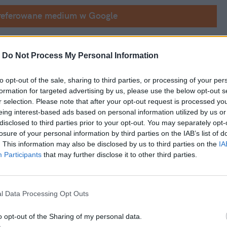
referowane medium w Google
Oświadczenie, którego treść publikuje w piątek 9 maja Interia, rzuca nowe światło na 
-
Do Not Process My Personal Information
Z dokumentu, datowanego na 10 sierpnia 
a 
zobowiązał się do dożywotniej opieki 
to opt-out of the sale, sharing to third parties, or processing of your per
formation for targeted advertising by us, please use the below opt-out s
r selection. Please note that after your opt-out request is processed y
eing interest-based ads based on personal information utilized by us or
disclosed to third parties prior to your opt-out. You may separately opt-
losure of your personal information by third parties on the IAB’s list of
. This information may also be disclosed by us to third parties on the
IA
Participants
that may further disclose it to other third parties.
l Data Processing Opt Outs
o opt-out of the Sharing of my personal data.