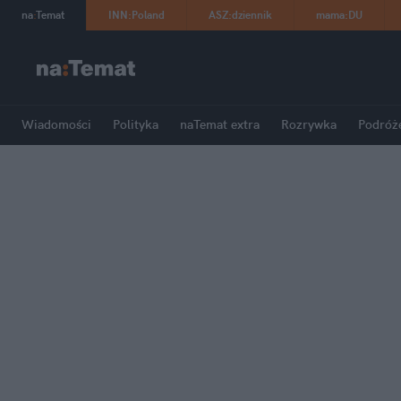
na
:
Temat
INN
:
Poland
ASZ
:
dziennik
mama
:
DU
Wiadomości
Polityka
naTemat extra
Rozrywka
Podróż