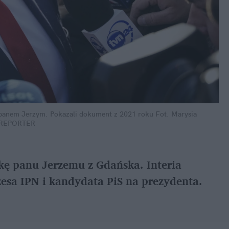
d panem Jerzym. Pokazali dokument z 2021 roku
Fot. Marysia 
/REPORTER
ę panu Jerzemu z Gdańska. Interia 
sa IPN i kandydata PiS na prezydenta. 