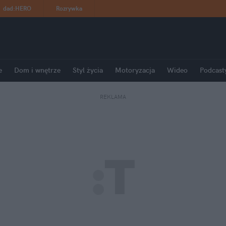
dad
:
HERO
Rozrywka
e
Dom i wnętrze
Styl życia
Motoryzacja
Wideo
Podcast
REKLAMA