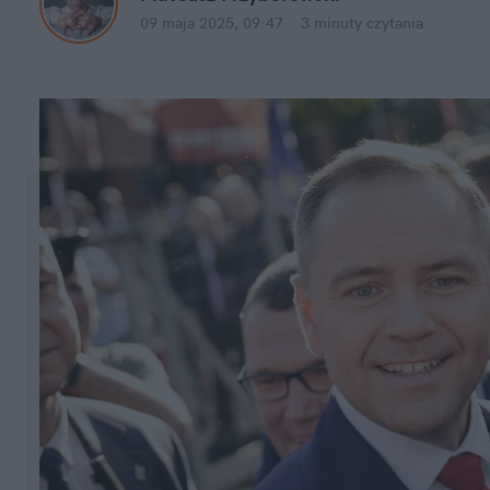
09 maja 2025, 09:47
·
3 minuty
 czytania