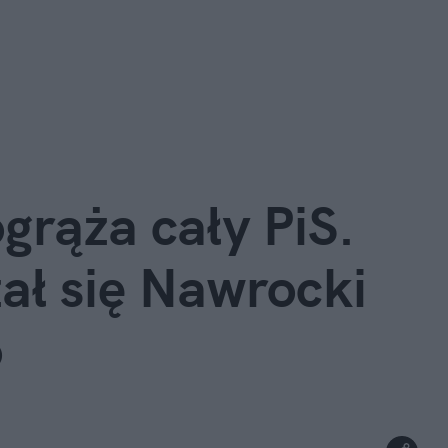
rąża cały PiS. 
ał się Nawrocki 
o