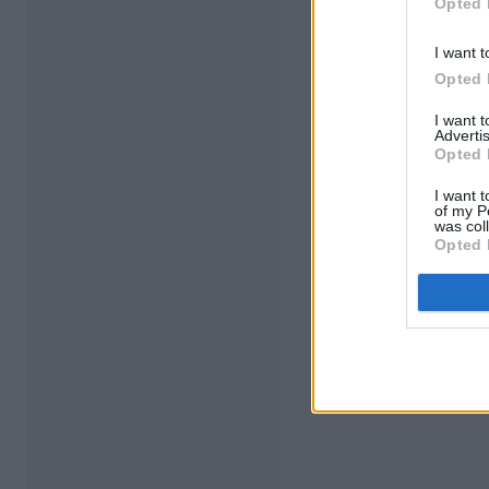
Opted 
I want t
Opted 
I want 
Advertis
Opted 
I want t
of my P
was col
Opted 