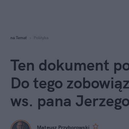
na
:
Temat
Polityka
Ten dokument pog
Do tego zobowiąz
ws. pana Jerzeg
Mateusz Przyborowski