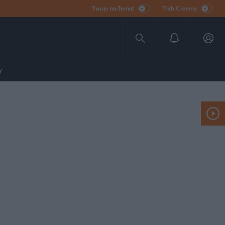
Twoje na:Temat
Tryb Ciemny
y