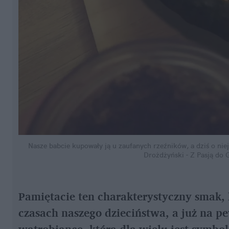
Nasze babcie kupowały ją u zaufanych rzeźników, a dziś o ni
Drożdżyński - Z Pasją do
Pamiętacie ten charakterystyczny smak, k
czasach naszego dzieciństwa, a już na 
wątrobiance, która dla wielu jest symbo