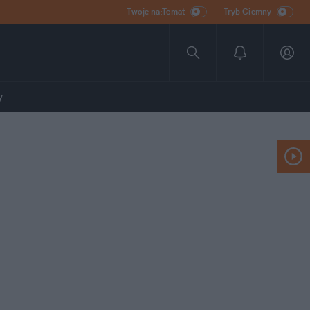
Twoje na:Temat
Tryb Ciemny
y