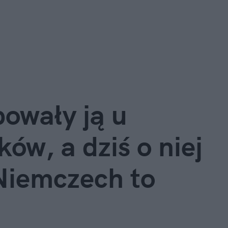
owały ją u 
ów, a dziś o niej 
iemczech to 