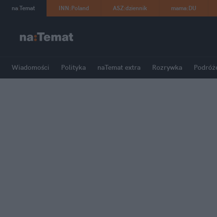
na
:
Temat
INN
:
Poland
ASZ
:
dziennik
mama
:
DU
Wiadomości
Polityka
naTemat extra
Rozrywka
Podróż