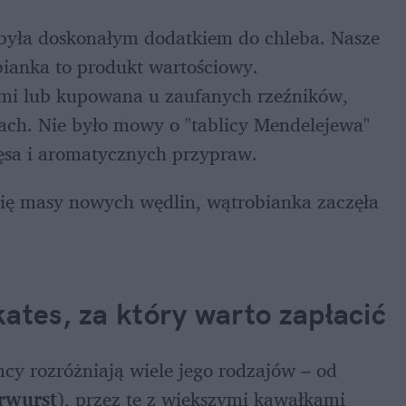
 była doskonałym dodatkiem do chleba. Nasze 
ianka to produkt wartościowy. 
i lub kupowana u zaufanych rzeźników, 
ach. Nie było mowy o "tablicy Mendelejewa" 
ięsa i aromatycznych przypraw.
ię masy nowych wędlin, wątrobianka zaczęła 
ates, za który warto zapłacić
cy rozróżniają wiele jego rodzajów – od 
rwurst
), przez te z większymi kawałkami 