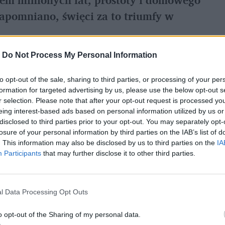
zapomniano, święci za to triumfy w 
-
Do Not Process My Personal Information
referowane medium w Google
to opt-out of the sale, sharing to third parties, or processing of your per
formation for targeted advertising by us, please use the below opt-out s
r selection. Please note that after your opt-out request is processed y
eing interest-based ads based on personal information utilized by us or
disclosed to third parties prior to your opt-out. You may separately opt-
ełna smaku. Dlaczego 
losure of your personal information by third parties on the IAB’s list of
. This information may also be disclosed by us to third parties on the
IA
Participants
that may further disclose it to other third parties.
a margines przez bardziej "nowoczesne" 
 (Leberwurst, inaczej leberka) cieszy się 
l Data Processing Opt Outs
o opt-out of the Sharing of my personal data.