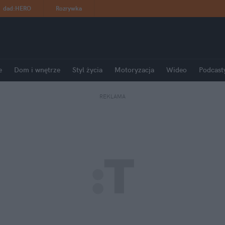
dad
:
HERO
Rozrywka
e
Dom i wnętrze
Styl życia
Motoryzacja
Wideo
Podcast
REKLAMA