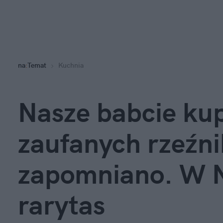
na
:
Temat
Kuchnia
Nasze babcie kup
zaufanych rzeźnik
zapomniano. W N
rarytas