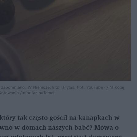
ej zapomniano. W Niemczech to rarytas.
Fot. YouTube - / Mikołaj 
 Gotowania / montaż naTemat
tóry tak często gościł na kanapkach w 
pewno w domach naszych babć? Mowa o 
lem minionych lat, prostoty i domowego 