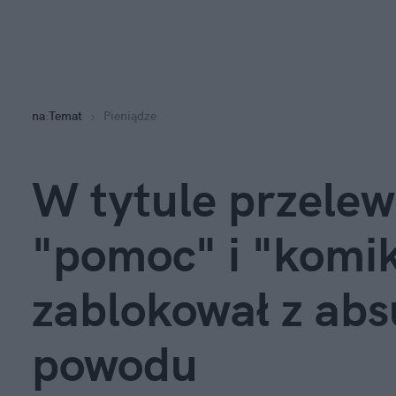
na
:
Temat
Pieniądze
W tytule przelewu
"pomoc" i "komik
zablokował z abs
powodu