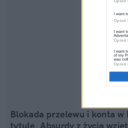
Opted 
I want t
Opted 
I want 
Advertis
Opted 
I want t
of my P
was col
Opted 
Blokada przelewu i konta w 
tytule. Absurdy z życia wzię