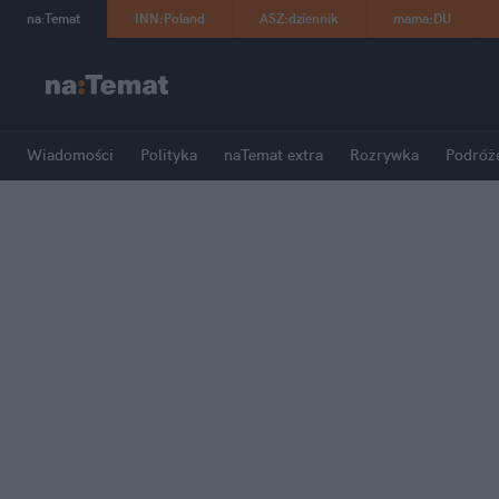
na
:
Temat
INN
:
Poland
ASZ
:
dziennik
mama
:
DU
Wiadomości
Polityka
naTemat extra
Rozrywka
Podróż