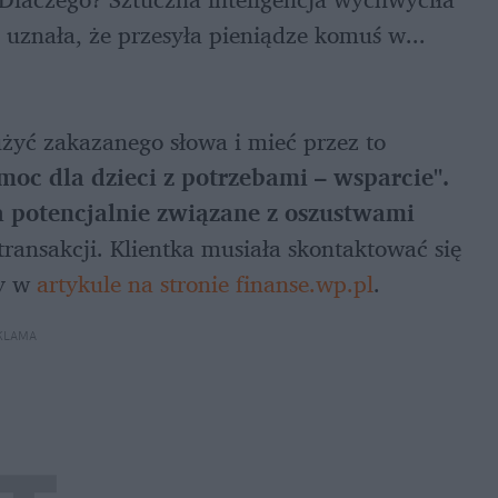
 ze słowa "komiksach". I najwyraźniej uznała, że przesyła pieniądze komuś w... 
ć zakazanego słowa i mieć przez to 
moc dla dzieci z potrzebami – wsparcie". 
 potencjalnie związane z oszustwami 
ransakcji. Klientka musiała skontaktować się 
y w 
artykule na stronie finanse.wp.pl
.
KLAMA 