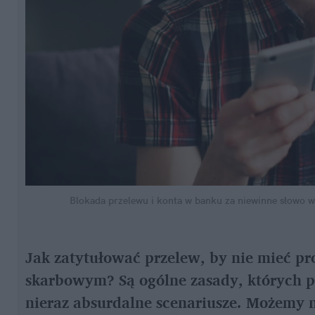
Blokada przelewu i konta w banku za niewinne słowo w 
Jak zatytułować przelew, by nie mieć p
skarbowym? Są ogólne zasady, których po
nieraz absurdalne scenariusze. Możemy n