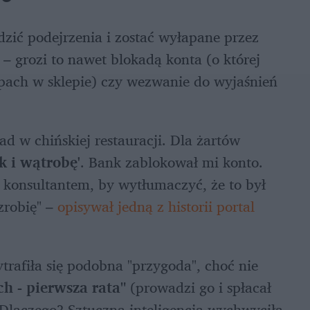
ić podejrzenia i zostać wyłapane przez 
 grozi to nawet blokadą konta (o której 
ach w sklepie) czy wezwanie do wyjaśnień 
d w chińskiej restauracji. Dla żartów 
k i wątrobę'
. Bank zablokował mi konto. 
 konsultantem, by wytłumaczyć, że to był 
zrobię" – 
opisywał jedną z historii portal 
rafiła się podobna "przygoda", choć nie 
h - pierwsza rata"
 (prowadzi go i spłacał 
informatyka) i przelew został zablokowany. Dlaczego? Sztuczna inteligencja wychwyciła 