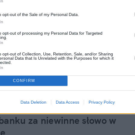
In
o opt-out of the Sale of my Personal Data.
In
to opt-out of processing my Personal Data for Targeted
ing.
In
o opt-out of Collection, Use, Retention, Sale, and/or Sharing
ersonal Data that Is Unrelated with the Purposes for which it
lected.
In
CONFIRM
Data Deletion
Data Access
Privacy Policy
banku za niewinne słowo w 
te