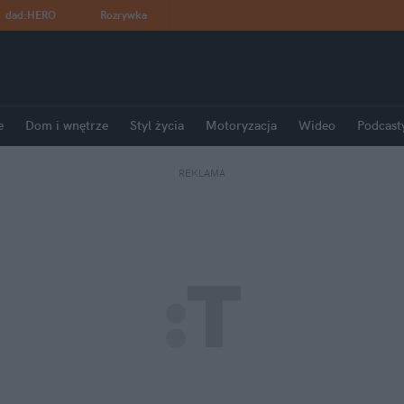
dad
:
HERO
Rozrywka
e
Dom i wnętrze
Styl życia
Motoryzacja
Wideo
Podcast
REKLAMA