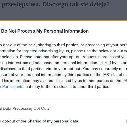
 przestępstwa. Dlaczego tak się dzieje?
referowane medium w Google
-
Do Not Process My Personal Information
to opt-out of the sale, sharing to third parties, or processing of your per
. do znajomego może wydawać się 
formation for targeted advertising by us, please use the below opt-out s
. Banki mają jednak obowiązek 
r selection. Please note that after your opt-out request is processed y
eing interest-based ads based on personal information utilized by us or
monitorowania przelewów. I to nie ze złośliwości lub bycia wścibskim, ale na mocy 
disclosed to third parties prior to your opt-out. You may separately opt-
ędzy oraz finansowaniu terroryzmu
.  
losure of your personal information by third parties on the IAB’s list of
. This information may also be disclosed by us to third parties on the
IA
Participants
that may further disclose it to other third parties.
l Data Processing Opt Outs
o opt-out of the Sharing of my personal data.