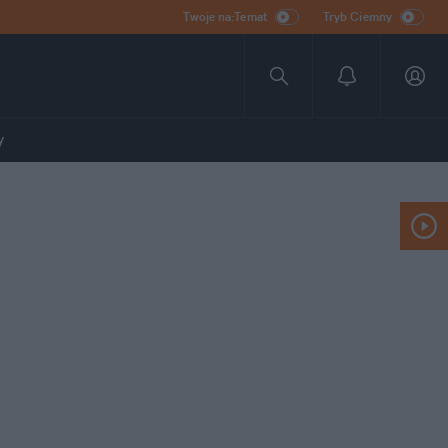
Twoje na:Temat
Tryb Ciemny
y