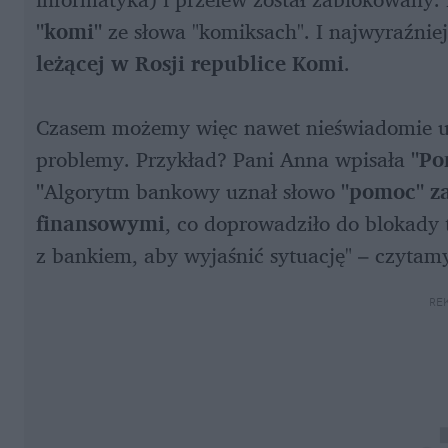
"komi"
leżącej w Rosji republice Komi
.

Czasem możemy więc nawet nieświadomie uży
problemy. Przykład? Pani Anna wpisała 
"Po
"
Algorytm bankowy uznał słowo 
"pomoc" za
finansowymi
, co doprowadziło do blokady t
z bankiem, aby wyjaśnić sytuację" – czytam
RE