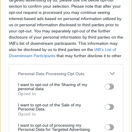
targeted advertising by us, please use the below opt-out
section to confirm your selection. Please note that after your
Zobacz także
opt-out request is processed you may continue seeing
interest-based ads based on personal information utilized by
us or personal information disclosed to third parties prior to
Miało być all inclusive w Turcji, ale na 
your opt-out. You may separately opt-out of the further
lotnisku popełnił błąd. To już prawdziwa 
disclosure of your personal information by third parties on the
plaga
IAB’s list of downstream participants. This information may
also be disclosed by us to third parties on the
IAB’s List of
Nagłe zagrożenie na europejskim 
Downstream Participants
that may further disclose it to other
third parties.
lotnisku. Przekierowano kilkanaście 
lotów
Personal Data Processing Opt Outs
Ewakuacja pasażerów Ryanaira w 
I want to opt-out of the Sharing of my
personal data.
Krakowie. Reakcja była 
Opted In
natychmiastowa
I want to opt-out of the Sale of my
Personal Data.
Zamkną polskie lotnisko na ponad 
Opted In
miesiąc. Po otwarciu pojawi się tam 
I want to opt-out of processing my
wojsko
Personal Data for Targeted Advertising.