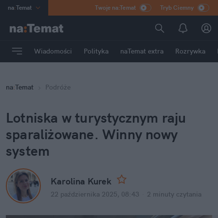
na
:
Temat
Twoje na:Temat
Tryb Ciemny
INN
:
Poland
ASZ
:
dziennik
Wiadomości
Polityka
naTemat extra
Rozrywka
mama
:
DU
dad
:
HERO
na
:
Temat
Podróże
Rozrywka
Lotniska w turystycznym raju 
sparaliżowane. Winny nowy 
system
Karolina Kurek
22 października 2025, 08:43
·
2 minuty
 czytania