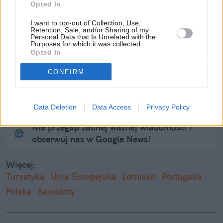
Opted In
"Podejrzane obserwacje". Znów przez 
I want to opt-out of Collection, Use,
drony przerwano pracę lotniska w 
Retention, Sale, and/or Sharing of my
Personal Data that Is Unrelated with the
Monachium
Purposes for which it was collected.
Opted In
Samolot wypadł z pasa startowego i 
CONFIRM
wpadł do morza. Nie żyje dwóch 
pracowników lotniska
Data Deletion
Data Access
Privacy Policy
Nie przegap żadnej ważnej wiadomości i
obserwuj nas w Google News!
Więcej:
Turystyka
Unia Europejska
Lotnisko
Portugalia
Polska
Samoloty