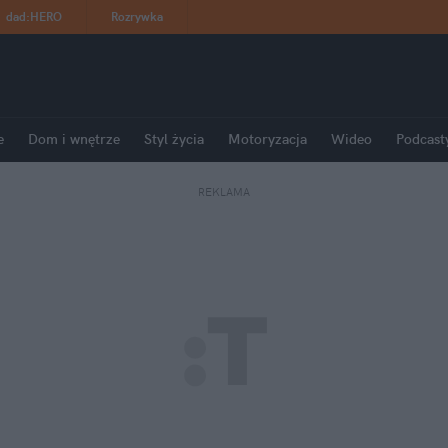
dad
:
HERO
Rozrywka
e
Dom i wnętrze
Styl życia
Motoryzacja
Wideo
Podcast
REKLAMA