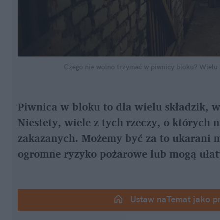
Czego nie wolno trzymać w piwnicy bloku? Wielu 
Piwnica w bloku to dla wielu składzik, 
Niestety, wiele z tych rzeczy, o których 
zakazanych. Możemy być za to ukarani m
ogromne ryzyko pożarowe lub mogą ułatw
Ustaw naTemat jako p