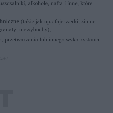
szczalniki, alkohole, nafta i inne, które 
 
hniczne
 (takie jak np.: fajerwerki, zimne 
 granaty, niewybuchy),
ia, przetwarzania lub innego wykorzystania 
KLAMA 