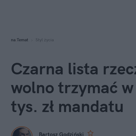
na
:
Temat
Styl życia
Czarna lista rzec
wolno trzymać w 
tys. zł mandatu
Bartosz Godziński