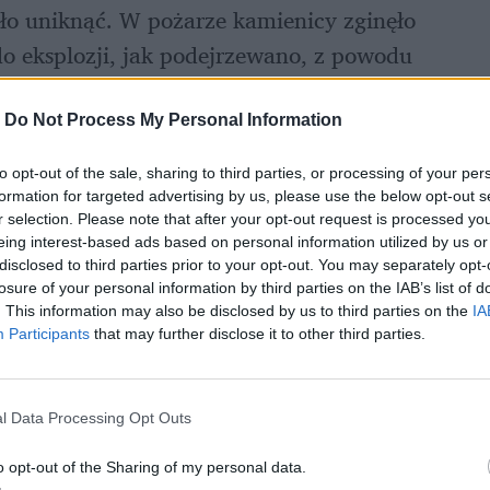
o uniknąć. W pożarze kamienicy zginęło 
o eksplozji, jak podejrzewano, z powodu 
na z tych rzeczy, których nie wolno trzymać w 
-
Do Not Process My Personal Information
to opt-out of the sale, sharing to third parties, or processing of your per
formation for targeted advertising by us, please use the below opt-out s
r selection. Please note that after your opt-out request is processed y
eing interest-based ads based on personal information utilized by us or
disclosed to third parties prior to your opt-out. You may separately opt-
losure of your personal information by third parties on the IAB’s list of
. This information may also be disclosed by us to third parties on the
IA
Participants
that may further disclose it to other third parties.
l Data Processing Opt Outs
o opt-out of the Sharing of my personal data.