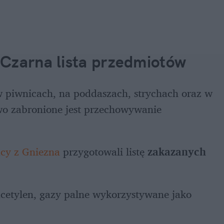
 Czarna lista przedmiotów
 piwnicach, na poddaszach, strychach oraz w 
obrębie klatek schodowych i korytarzy surowo zabronione jest przechowywanie 
acy z Gniezna
 przygotowali listę 
zakazanych 
acetylen, gazy palne wykorzystywane jako 