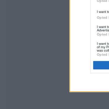
Opted 
I want t
Opted 
I want 
Advertis
Opted 
I want t
of my P
was col
Opted 