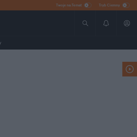
Twoje na:Temat
Tryb Ciemny
y