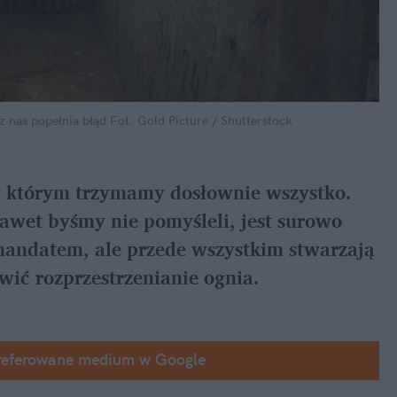
z nas popełnia błąd
Fot. Gold Picture / Shutterstock
w którym trzymamy dosłownie wszystko. 
nawet byśmy nie pomyśleli, jest surowo 
andatem, ale przede wszystkim stwarzają 
ić rozprzestrzenianie ognia.
referowane medium w Google