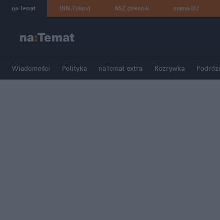
na
:
Temat
INN
:
Poland
ASZ
:
dziennik
mama
:
DU
Wiadomości
Polityka
naTemat extra
Rozrywka
Podróż