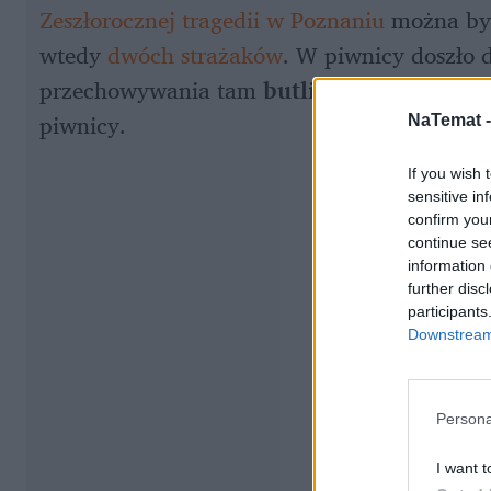
Zeszłorocznej tragedii w Poznaniu 
można był
wtedy 
dwóch strażaków
. W piwnicy doszło d
przechowywania tam 
butli z gazem.
 To jed
piwnicy.
NaTemat 
If you wish 
sensitive in
confirm you
continue se
information 
further disc
participants
Downstream 
Persona
I want t