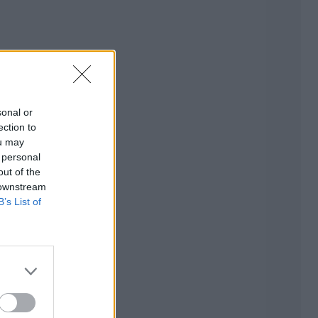
sonal or
ection to
ou may
 personal
out of the
 downstream
B’s List of