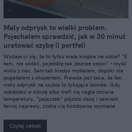
Mały odprysk to wielki problem.
Pojechałem sprawdzić, jak w 30 minut
uratować szybę (i portfel)
Wydaje ci się, że to tylko mała kropka na szkle? "E
tam, nie widać, pojeżdżę tak jeszcze sezon" – myśli
wielu z nas. Sam tak kiedyś myślałem, dopóki nie
pogadałem z ekspertem. Prawda jest taka, że ten
mały odprysk na szybie to tykająca bomba. Gdy
wjedziesz w dziurę albo trafi cię nagła zmiana
temperatury, "pajączek" pójdzie dalej i zamiast
taniej naprawy, czeka cię kosztowna wymiana
szyby. Wybrałem się do serwisu Autoglass®, żeby
na własne oczy zobaczyć, jak profesjonaliści radzą
Czytaj całość
sobie z takimi uszkodzeniami.