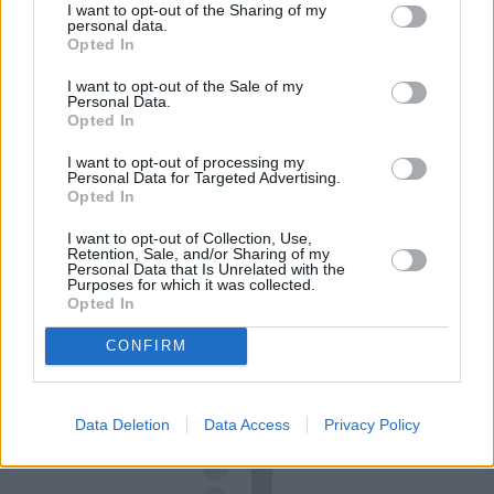
zestawienia. Co sprawia, że staje się on pierwszym
I want to opt-out of the Sharing of my
personal data.
wyborem?
Opted In
I want to opt-out of the Sale of my
Czytaj całość
Personal Data.
Opted In
I want to opt-out of processing my
Personal Data for Targeted Advertising.
Opted In
REKLAMA
I want to opt-out of Collection, Use,
Retention, Sale, and/or Sharing of my
Personal Data that Is Unrelated with the
Purposes for which it was collected.
Opted In
CONFIRM
Data Deletion
Data Access
Privacy Policy