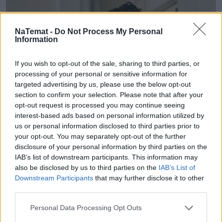
NaTemat -
Do Not Process My Personal
Information
If you wish to opt-out of the sale, sharing to third parties, or
processing of your personal or sensitive information for
targeted advertising by us, please use the below opt-out
section to confirm your selection. Please note that after your
opt-out request is processed you may continue seeing
Orange znów na czele. Powody, dla
interest-based ads based on personal information utilized by
us or personal information disclosed to third parties prior to
których tyle osób przenosi do niego
your opt-out. You may separately opt-out of the further
numery
disclosure of your personal information by third parties on the
IAB’s list of downstream participants. This information may
Ponad 360 000 numerów przeniesiono w II kwartale
also be disclosed by us to third parties on the
IAB’s List of
2026 roku w sieciach mobilnych. Jak podaje UKE,
Downstream Participants
that may further disclose it to other
najwięcej użytkowników w ramach tej operacji
third parties.
zyskał Orange. Pomarańczowy operator po raz
Personal Data Processing Opt Outs
kolejny znalazł się na pierwszym miejscu