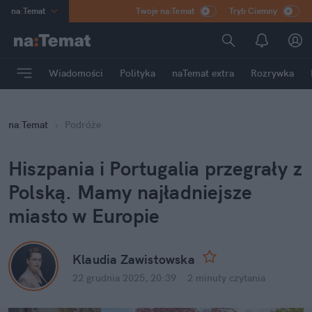
na
:
Temat
Twoje na:Temat
Tryb Ciemny
INN
:
Poland
ASZ
:
dziennik
Wiadomości
Polityka
naTemat extra
Rozrywka
mama
:
DU
dad
:
HERO
na
:
Temat
Podróże
Rozrywka
Hiszpania i Portugalia przegrały z 
Polską. Mamy najładniejsze 
miasto w Europie
Klaudia Zawistowska
22 grudnia 2025, 20:39
·
2 minuty
 czytania