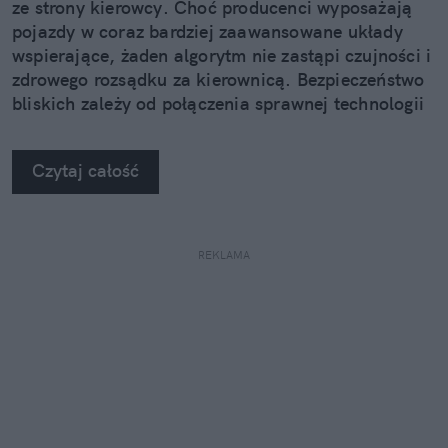
ze strony kierowcy. Choć producenci wyposażają
pojazdy w coraz bardziej zaawansowane układy
wspierające, żaden algorytm nie zastąpi czujności i
zdrowego rozsądku za kierownicą. Bezpieczeństwo
bliskich zależy od połączenia sprawnej technologii
z przemyślanymi nawykami, takimi jak prawidłowe
spakowanie bagażu czy regularne odpoczynki.
Czytaj całość
Przyglądamy się sprawdzonym sposobom na
bezpieczną trasę, które pozwolą cieszyć się
podróżą od pierwszych przejechanych kilometrów.
Sprawdź, na co warto zwrócić szczególną uwagę,
REKLAMA
zanim ruszysz w drogę z rodziną.