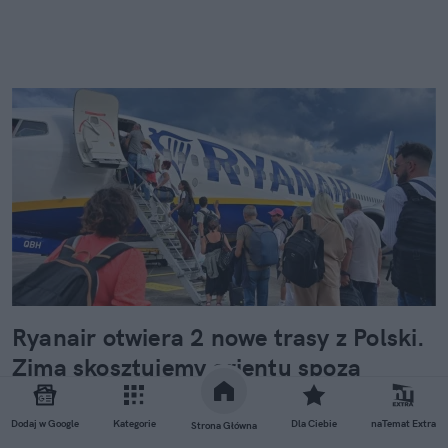
Ryanair otwiera 2 nowe trasy z Polski.
Zimą skosztujemy orientu spoza
Europy
Dodaj w Google
Kategorie
Dla Ciebie
naTemat Extra
Strona Główna
Koniec wakacji wcale nie musi oznaczać końca