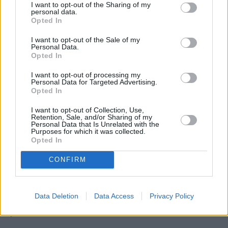
I want to opt-out of the Sharing of my
personal data.
Opted In
I want to opt-out of the Sale of my
Personal Data.
Opted In
Domowy obiad od podstaw bez stania 
I want to opt-out of processing my
godzinami w kuchni? Sprawdziłam, 
Personal Data for Targeted Advertising.
czy to możliwe
Opted In
I want to opt-out of Collection, Use,
Retention, Sale, and/or Sharing of my
Personal Data that Is Unrelated with the
W dalszej części dodał: – Ja nikogo nie oszukuję, a to 
Purposes for which it was collected.
Opted In
by było oszustwo. I ten zarzut jest poniżej pasa, jest 
taki marny. To jest chyba najgorsza reakcja w całej 
CONFIRM
mojej karierze na YouTubie – firmy, restauracji, 
lokalu, kogoś, kto jest właścicielem tych wyrobów, 
które mi nie smakowały. To jest najgorsza reakcja w 
Data Deletion
Data Access
Privacy Policy
życiu. 