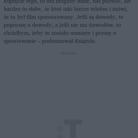
kupujcie tego, to oni mogliby mnie, nas pozwać, ale 
bardzo to słabe, że ktoś taki bierze telefon i mówi, 
że to był film sponsorowany. Jeśli są dowody, to 
poproszę o dowody, a jeśli nie ma dowodów, to 
chciałbym, żeby to zostało usunięte i proszę o 
sprostowanie – podsumował Książulo. 
REKLAMA 