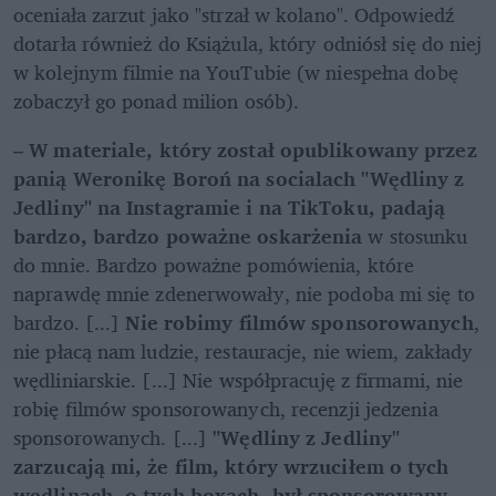
oceniała zarzut jako "strzał w kolano". Odpowiedź 
dotarła również do Książula, który odniósł się do niej 
w kolejnym filmie na YouTubie (w niespełna dobę 
zobaczył go ponad milion osób). 
– 
W materiale, który został opublikowany przez 
panią Weronikę Boroń na socialach "Wędliny z 
Jedliny" na Instagramie i na TikToku, padają 
bardzo, bardzo poważne oskarżenia
 w stosunku 
do mnie. Bardzo poważne pomówienia, które 
naprawdę mnie zdenerwowały, nie podoba mi się to 
bardzo. [...] 
Nie robimy filmów sponsorowanych
, 
nie płacą nam ludzie, restauracje, nie wiem, zakłady 
wędliniarskie. [...] Nie współpracuję z firmami, nie 
robię filmów sponsorowanych, recenzji jedzenia 
sponsorowanych. [...] 
"Wędliny z Jedliny" 
zarzucają mi, że film, który wrzuciłem o tych 
wędlinach, o tych boxach, był sponsorowany 