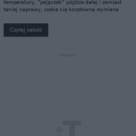
temperatury, "pajączek" pójdzie dalej i zamiast
taniej naprawy, czeka cię kosztowna wymiana
szyby. Wybrałem się do serwisu Autoglass®, żeby
na własne oczy zobaczyć, jak profesjonaliści radzą
Czytaj całość
sobie z takimi uszkodzeniami.
REKLAMA