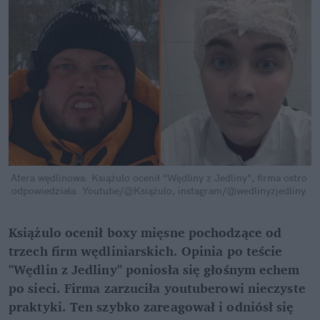
Afera wędlinowa. Książulo ocenił "Wędliny z Jedliny", firma ostro 
odpowiedziała.
Youtube/@Książulo, instagram/@wedlinyzjedliny
Książulo ocenił boxy mięsne pochodzące od 
trzech firm wędliniarskich. Opinia po teście 
"Wędlin z Jedliny" poniosła się głośnym echem 
po sieci. Firma zarzuciła youtuberowi nieczyste 
praktyki. Ten szybko zareagował i odniósł się 