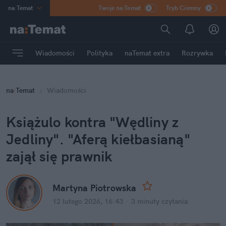
na
:
Temat
Twoje na:Temat
Tryb Ciemny
INN
:
Poland
ASZ
:
dziennik
Wiadomości
Polityka
naTemat extra
Rozrywka
mama
:
DU
dad
:
HERO
na
:
Temat
Wiadomości
Rozrywka
Książulo kontra "Wędliny z 
Jedliny". "Aferą kiełbasianą" 
zajął się prawnik
Martyna Piotrowska
12 lutego 2026, 16:43
·
3 minuty
 czytania