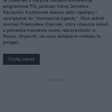
W czwartek 6 sierpnia zwołano konferencję
programową PiS, podczas której Jarosław
Kaczyński krytykował obecny obóz rządzący i
nawiązywał do "niemieckiej agendy". Głos zabrał
również Przemysław Czarnek, który otwarcie mówił
o potrzebie tworzenia nowej rzeczywistości w
Polsce. Wyjaśnił, na czym dokładnie miałoby to
polegać.
Czytaj całość
REKLAMA