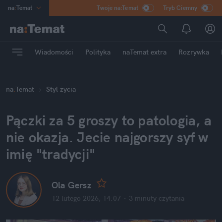
na
:
Temat
Twoje na:Temat
Tryb Ciemny
INN
:
Poland
ASZ
:
dziennik
Wiadomości
Polityka
naTemat extra
Rozrywka
mama
:
DU
dad
:
HERO
na
:
Temat
Styl życia
Rozrywka
Pączki za 5 groszy to patologia, a 
nie okazja. Jecie najgorszy syf w 
imię "tradycji"
Ola Gersz
12 lutego 2026, 14:07
·
3 minuty
 czytania