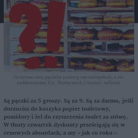
Groszowe ceny pączków powinny nas zaniepokoić, a nie 
podekscytować
Fot. Shutterstock / montaż: naTemat
Są pączki za 5 groszy. Są za 9. Są za darmo, jeśli 
dorzucisz do koszyka papier toaletowy, 
pomidory i żel do czyszczenia toalet za stówę. 
W tłusty czwartek dyskonty prześcigają się w 
cenowych absurdach, a my – jak co roku – 