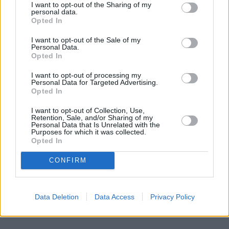
nie dlatego, że ktoś chce nas oskubać, ale dlatego, że 
I want to opt-out of the Sharing of my
używa prawdziwego masła, świeżych jaj, 
personal data.
Opted In
normalnego tłuszczu
. Robi tego pączka dla ludzi, a 
nie pod tabelkę zysków w Excelu. Pewnie, są 
I want to opt-out of the Sale of my
Personal Data.
wyjątki, bo nie brakuje cwaniaków, ale większa 
Opted In
szansa, że zjesz porządnego pączka z porządnej 
I want to opt-out of processing my
cukierni niż z dyskontu.
Personal Data for Targeted Advertising.
Opted In
To jest różnica między jedzeniem a produktem 
I want to opt-out of Collection, Use,
spożywczym – między czymś, co ma dawać 
Retention, Sale, and/or Sharing of my
Personal Data that Is Unrelated with the
przyjemność, a czymś, co ma się po prostu sprzedać. 
Purposes for which it was collected.
Opted In
REKLAMA 
CONFIRM
Data Deletion
Data Access
Privacy Policy