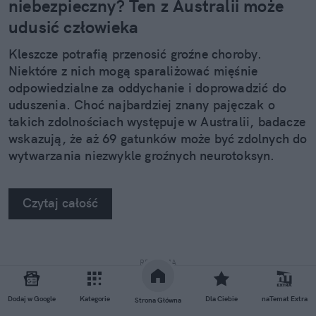
niebezpieczny? Ten z Australii może
udusić człowieka
Kleszcze potrafią przenosić groźne choroby.
Niektóre z nich mogą sparaliżować mięśnie
odpowiedzialne za oddychanie i doprowadzić do
uduszenia. Choć najbardziej znany pajęczak o
takich zdolnościach występuje w Australii, badacze
wskazują, że aż 69 gatunków może być zdolnych do
wytwarzania niezwykle groźnych neurotoksyn.
Czytaj całość
REKLAMA
Dodaj w Google
Kategorie
Dla Ciebie
naTemat Extra
Strona Główna