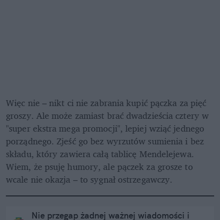
Więc nie – nikt ci nie zabrania kupić pączka za pięć 
groszy. Ale może zamiast brać dwadzieścia cztery w 
"super ekstra mega promocji", lepiej wziąć jednego 
porządnego. Zjeść go bez wyrzutów sumienia i bez 
składu, który zawiera całą tablicę Mendelejewa. 
Wiem, że psuję humory, ale pączek za grosze to 
wcale nie okazja – to sygnał ostrzegawczy. 
Nie przegap żadnej ważnej wiadomości i