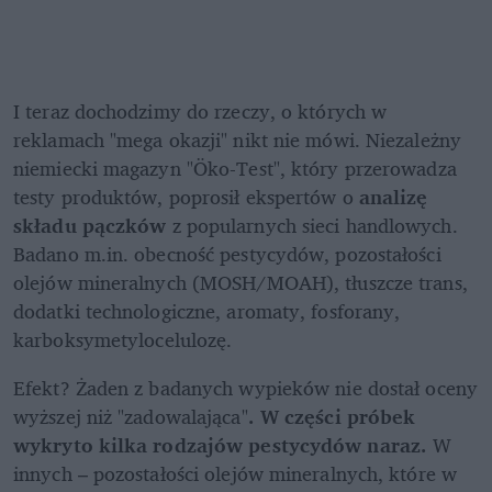
I teraz dochodzimy do rzeczy, o których w 
reklamach "mega okazji" nikt nie mówi. Niezależny 
niemiecki magazyn "Öko-Test", który przerowadza 
testy produktów, poprosił ekspertów o 
analizę 
składu pączków 
z popularnych sieci handlowych. 
Badano m.in. obecność pestycydów, pozostałości 
olejów mineralnych (MOSH/MOAH), tłuszcze trans, 
dodatki technologiczne, aromaty, fosforany, 
karboksymetylocelulozę. 
Efekt? Żaden z badanych wypieków nie dostał oceny 
wyższej niż "zadowalająca"
. W części próbek 
wykryto kilka rodzajów pestycydów naraz.
 W 
innych – pozostałości olejów mineralnych, które w 