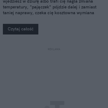
wjedziesz w dziurę albo trafi cię nagła zmiana
temperatury, "pajączek" pójdzie dalej i zamiast
taniej naprawy, czeka cię kosztowna wymiana
szyby. Wybrałem się do serwisu Autoglass®, żeby
na własne oczy zobaczyć, jak profesjonaliści radzą
Czytaj całość
sobie z takimi uszkodzeniami.
REKLAMA