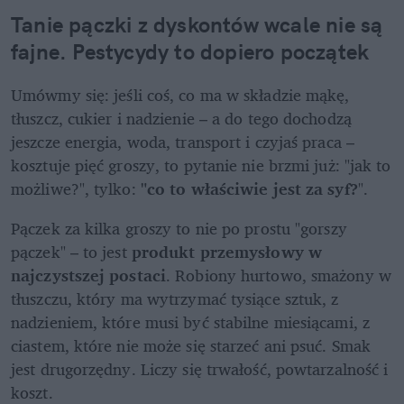
Tanie pączki z dyskontów wcale nie są 
fajne. Pestycydy to dopiero początek
Umówmy się: jeśli coś, co ma w składzie mąkę, 
tłuszcz, cukier i nadzienie – a do tego dochodzą 
jeszcze energia, woda, transport i czyjaś praca – 
kosztuje pięć groszy, to pytanie nie brzmi już: "jak to 
możliwe?", tylko: 
"co to właściwie jest za syf?
".
Pączek za kilka groszy to nie po prostu "gorszy 
pączek" – to jest 
produkt przemysłowy w 
najczystszej postaci
. Robiony hurtowo, smażony w 
tłuszczu, który ma wytrzymać tysiące sztuk, z 
nadzieniem, które musi być stabilne miesiącami, z 
ciastem, które nie może się starzeć ani psuć. Smak 
jest drugorzędny. Liczy się trwałość, powtarzalność i 
koszt.