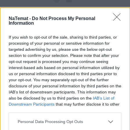
NaTemat -
Do Not Process My Personal
Information
If you wish to opt-out of the sale, sharing to third parties, or
processing of your personal or sensitive information for
targeted advertising by us, please use the below opt-out
Łupiemy carski beton!  Drytooling 
section to confirm your selection. Please note that after your
pod Warszawą (Janówek Pierwszy) | 
opt-out request is processed you may continue seeing
kierunek:GÓRY #4
interest-based ads based on personal information utilized by
us or personal information disclosed to third parties prior to
your opt-out. You may separately opt-out of the further
disclosure of your personal information by third parties on the
Niestety tanio nie znaczy bezkosztowo i 
IAB’s list of downstream participants. This information may
najważniejsze pytanie brzmi: jaką cenę tak 
also be disclosed by us to third parties on the
IAB’s List of
naprawdę płacimy za pączki "za dara"?
Downstream Participants
that may further disclose it to other
third parties.
Pączek z dobrej cukierni kosztuje kilka, kilkanaście 
złotych (
nie musicie od razu kupować ich u Gessler
) 
Personal Data Processing Opt Outs