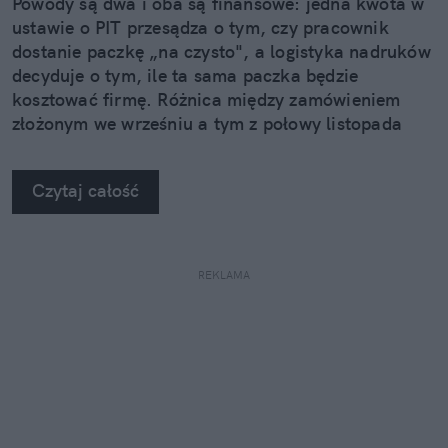
Powody są dwa i oba są finansowe: jedna kwota w
ustawie o PIT przesądza o tym, czy pracownik
dostanie paczkę „na czysto", a logistyka nadruków
decyduje o tym, ile ta sama paczka będzie
kosztować firmę. Różnica między zamówieniem
złożonym we wrześniu a tym z połowy listopada
potrafi sięgnąć kilkudziesięciu procent.
Czytaj całość
REKLAMA