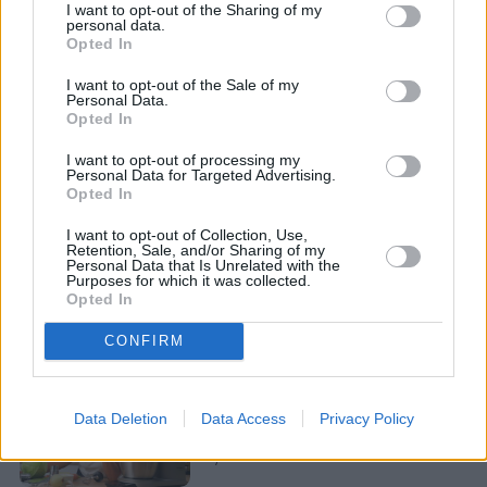
I want to opt-out of the Sharing of my
personal data.
Opted In
I want to opt-out of the Sale of my
Personal Data.
Opted In
I want to opt-out of processing my
Personal Data for Targeted Advertising.
Opted In
I want to opt-out of Collection, Use,
Retention, Sale, and/or Sharing of my
Personal Data that Is Unrelated with the
Purposes for which it was collected.
Opted In
CONFIRM
Data Deletion
Data Access
Privacy Policy
Domowy obiad od podstaw bez stania 
godzinami w kuchni? Sprawdziłam, 
czy to możliwe