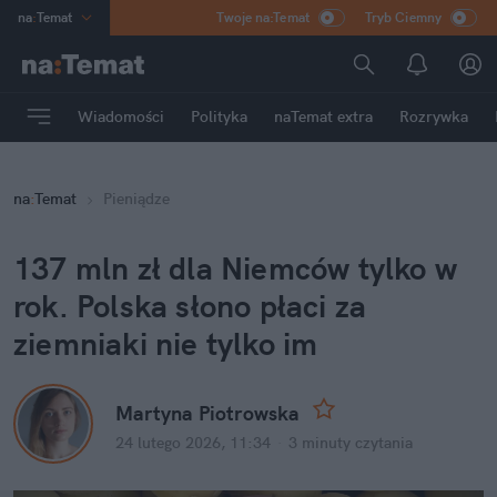
na
:
Temat
Twoje na:Temat
Tryb Ciemny
INN
:
Poland
ASZ
:
dziennik
Wiadomości
Polityka
naTemat extra
Rozrywka
mama
:
DU
dad
:
HERO
na
:
Temat
Pieniądze
Rozrywka
137 mln zł dla Niemców tylko w 
rok. Polska słono płaci za 
ziemniaki nie tylko im
Martyna Piotrowska
24 lutego 2026, 11:34
·
3 minuty
 czytania