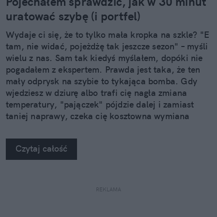
Pojechałem sprawdzić, jak w 30 minut
uratować szybę (i portfel)
Wydaje ci się, że to tylko mała kropka na szkle? "E
tam, nie widać, pojeżdżę tak jeszcze sezon" – myśli
wielu z nas. Sam tak kiedyś myślałem, dopóki nie
pogadałem z ekspertem. Prawda jest taka, że ten
mały odprysk na szybie to tykająca bomba. Gdy
wjedziesz w dziurę albo trafi cię nagła zmiana
temperatury, "pajączek" pójdzie dalej i zamiast
taniej naprawy, czeka cię kosztowna wymiana
szyby. Wybrałem się do serwisu Autoglass®, żeby
na własne oczy zobaczyć, jak profesjonaliści radzą
Czytaj całość
sobie z takimi uszkodzeniami.
REKLAMA