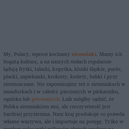
My, Polacy, wprost kochamy 
ziemniaki
. Mamy ich 
bogatą kulturę, a na naszych stołach regularnie 
lądują frytki, talarki, kopytka, kluski śląskie, purée, 
placki, zapiekanki, krokiety, kotlety, babki i pyzy 
ziemniaczane. Nie zapominajmy też o ziemniakach w 
mundurkach i w całości: pieczonych w piekarniku, 
ognisku lub 
gotowanych
. Laik mógłby sądzić, że 
Polska ziemniakiem stoi, ale rzeczywistość jest 
bardziej przyziemna. Nasz kraj produkuje co prawda 
własne warzywa, ale i importuje na potęgę. Tylko w 
zeszłym roku setki milionów złotych wydano na 