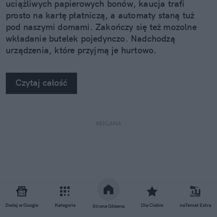
uciążliwych papierowych bonów, kaucja trafi
prosto na kartę płatniczą, a automaty staną tuż
pod naszymi domami. Zakończy się też mozolne
wkładanie butelek pojedynczo. Nadchodzą
urządzenia, które przyjmą je hurtowo.
Czytaj całość
REKLAMA
Dodaj w Google
Kategorie
Dla Ciebie
naTemat Extra
Strona Główna