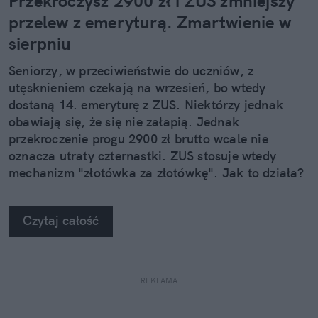
Przekroczysz 2900 zł i ZUS zmniejszy
przelew z emeryturą. Zmartwienie w
sierpniu
Seniorzy, w przeciwieństwie do uczniów, z
utęsknieniem czekają na wrzesień, bo wtedy
dostaną 14. emeryturę z ZUS. Niektórzy jednak
obawiają się, że się nie załapią. Jednak
przekroczenie progu 2900 zł brutto wcale nie
oznacza utraty czternastki. ZUS stosuje wtedy
mechanizm "złotówka za złotówkę". Jak to działa?
Czytaj całość
REKLAMA