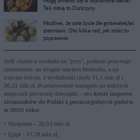
mogą zmienić się w wykwintne danie? 
Tak robią to Duńczycy
Możliwe, że całe życie źle gotowałeś/aś 
ziemniaki. Oto kilka rad, jak robić to 
poprawnie
Jeśli chodzi o wydatki na "pyry", podium pozostaje 
niezmienne: na drugim miejscu Holandia, a na 
trzecim Grecja, z wydatkami rzędu 31,1 mln zł i 
26,21 mln zł. Przetasowanie nastąpiło na dalszych 
miejscach pierwszej dziesiątki – oto 
koszt importu 
ziemniaków do Polski z poszczególnych państw 
w 2025 roku
: 
Hiszpania – 20,52 mln zł,
Egipt - 17,78 mln zł,