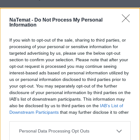
Dziennikarze serwisu Farmer.pl wskazują, że w 2025 
roku powierzchnia upraw ziemniaka w UE wynosiła 
NaTemat -
Do Not Process My Personal
Information
1 478 tys. ha (rok wcześniej 1 391 tys. ha), co daje 
najwyższy areał od 2017 roku. Wzrost był 
If you wish to opt-out of the sale, sharing to third parties, or
największy w Belgii, Francji, Holandii i Niemczech. 
processing of your personal or sensitive information for
Dr Nowacki w rozmowie z medium zauważył, że jeśli 
targeted advertising by us, please use the below opt-out
Polska będzie zmniejszać uprawę ziemniaka, "na 
section to confirm your selection. Please note that after your
rynek nasz wpłynie ziemniak z innych krajów 
opt-out request is processed you may continue seeing
interest-based ads based on personal information utilized by
Europy północno-zachodniej". – Czy mamy stać się w 
us or personal information disclosed to third parties prior to
przyszłości importerem ziemniaków? – pyta 
your opt-out. You may separately opt-out of the further
retorycznie.
disclosure of your personal information by third parties on the
IAB’s list of downstream participants. This information may
also be disclosed by us to third parties on the
IAB’s List of
Downstream Participants
that may further disclose it to other
third parties.
Personal Data Processing Opt Outs