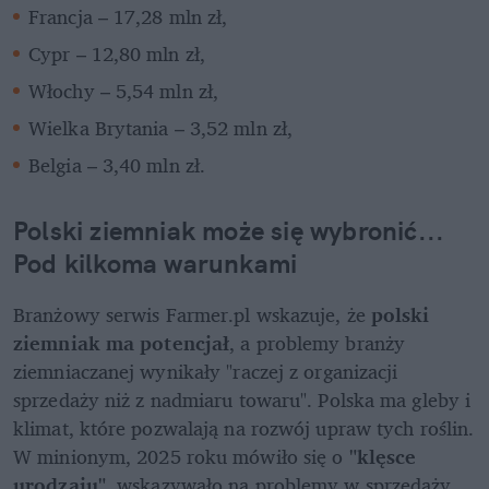
Francja – 17,28 mln zł,
Cypr – 12,80 mln zł,
Włochy – 5,54 mln zł,
Wielka Brytania – 3,52 mln zł,
Belgia – 3,40 mln zł.
Polski ziemniak może się wybronić... 
Pod kilkoma warunkami
Branżowy serwis Farmer.pl wskazuje, że 
polski 
ziemniak ma potencjał
, a problemy branży 
ziemniaczanej wynikały "raczej z organizacji 
sprzedaży niż z nadmiaru towaru". Polska ma gleby i 
klimat, które pozwalają na rozwój upraw tych roślin. 
W minionym, 2025 roku mówiło się o 
"klęsce 
urodzaju"
, wskazywało na problemy w sprzedaży 