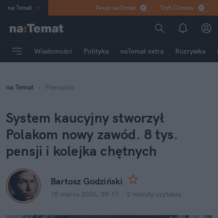
na
:
Temat
Twoje na:Temat
Tryb Ciemny
INN
:
Poland
ASZ
:
dziennik
Wiadomości
Polityka
naTemat extra
Rozrywka
mama
:
DU
dad
:
HERO
na
:
Temat
Pieniądze
Rozrywka
System kaucyjny stworzył 
Polakom nowy zawód. 8 tys. 
pensji i kolejka chętnych
Bartosz Godziński
18 marca 2026, 09:17
·
2 minuty
 czytania