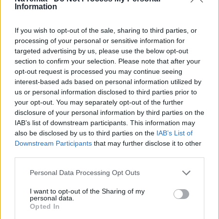
zyskać na nowych przepisach. Jak pisaliśmy w 
Information
portalu naTemat, na lokalnych grupach w mediach 
społecznościowych jak grzyby po deszczu pojawiają 
If you wish to opt-out of the sale, sharing to third parties, or
oferty prywatnego wywozu butelek i puszek
. 
processing of your personal or sensitive information for
targeted advertising by us, please use the below opt-out
Część konsumentów nie ma ochoty robić ze swojej 
section to confirm your selection. Please note that after your
kuchni składowiska odpadów czy tracić czasu na 
opt-out request is processed you may continue seeing
interest-based ads based on personal information utilized by
fatygowanie się do butelkomatów. Wyręczają ich w 
us or personal information disclosed to third parties prior to
tym 
przedsiębiorczy sąsiedzi z okolicy
. 
your opt-out. You may separately opt-out of the further
Przyjeżdżają pod wskazany adres, zabierają torby, a 
disclosure of your personal information by third parties on the
w zamian zatrzymują całą kwotę ze zwrotu w 
IAB’s list of downstream participants. This information may
also be disclosed by us to third parties on the
IAB’s List of
sklepie.
Downstream Participants
that may further disclose it to other
third parties.
Personal Data Processing Opt Outs
I want to opt-out of the Sharing of my
personal data.
Opted In