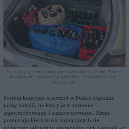
Praca przy systemie kaucyjnym pozwala sporo zarobić. Jest też 
łatwiejsza niż kurierka
Fot. Curt Bauer / Shutterstock (zdj. 
ilustracyjne)
System kaucyjny stworzył w Polsce zupełnie 
nowy zawód, na który jest ogromne 
zapotrzebowanie i zainteresowanie. Firmy 
poszukują kierowców zajmujących się 
wyłącznie odbiorem pustych butelek i puszek ze 