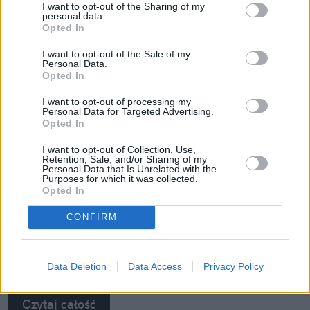
I want to opt-out of the Sharing of my
personal data.
Opted In
I want to opt-out of the Sale of my
Personal Data.
Skóra po wakacjach woła o
Opted In
regenerację. 5 kroków, które zwrócą jej
I want to opt-out of processing my
blask i komfort
Personal Data for Targeted Advertising.
Opted In
Lato rozpieszcza ciepłymi dniami, długimi
I want to opt-out of Collection, Use,
wieczorami i wakacyjnymi wyjazdami, ale nasza
Retention, Sale, and/or Sharing of my
Personal Data that Is Unrelated with the
skóra ma na ten temat zupełnie inne zdanie.
Purposes for which it was collected.
Złocista opalenizna dodaje jej uroku, ale tygodnie
Opted In
spędzone na słońcu, w klimatyzowanych
CONFIRM
pomieszczeniach, w słonej wodzie czy w podróży
mogą odbić się na jej kondycji. Dlatego po
wakacjach warto postawić na pielęgnację, która
Data Deletion
Data Access
Privacy Policy
nie kończy się na samym nawilżeniu. Sprawdzamy,
jak pięć kosmetyków z linii Neuro Adapt marki
Czytaj całość
Clochee może pomóc skórze odzyskać równowagę.