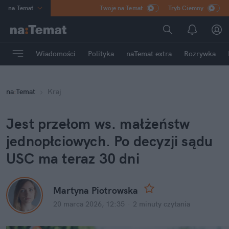
na
:
Temat
Twoje na:Temat
Tryb Ciemny
INN
:
Poland
ASZ
:
dziennik
Wiadomości
Polityka
naTemat extra
Rozrywka
mama
:
DU
dad
:
HERO
na
:
Temat
Kraj
Rozrywka
Jest przełom ws. małżeństw 
jednopłciowych. Po decyzji sądu 
USC ma teraz 30 dni
Martyna Piotrowska
20 marca 2026, 12:35
·
2 minuty
 czytania