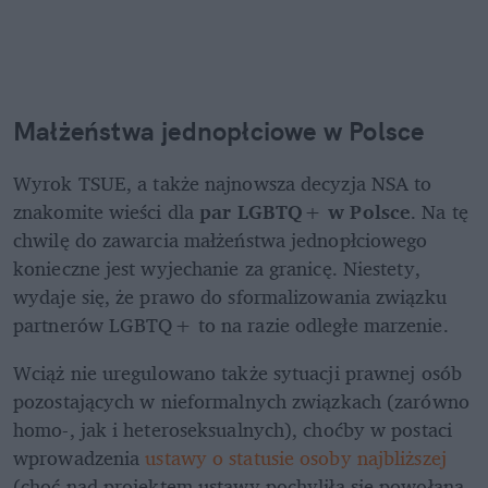
Małżeństwa jednopłciowe w Polsce
Wyrok TSUE, a także najnowsza decyzja NSA to 
znakomite wieści dla 
par LGBTQ+ w Polsce
. Na tę 
chwilę do zawarcia małżeństwa jednopłciowego 
konieczne jest wyjechanie za granicę. Niestety, 
wydaje się, że prawo do sformalizowania związku 
partnerów LGBTQ+ to na razie odległe marzenie. 
Wciąż nie uregulowano także sytuacji prawnej osób 
pozostających w nieformalnych związkach (zarówno 
homo-, jak i heteroseksualnych), choćby w postaci 
wprowadzenia 
ustawy o statusie osoby najbliższej
(choć nad projektem ustawy pochyliła się powołana 