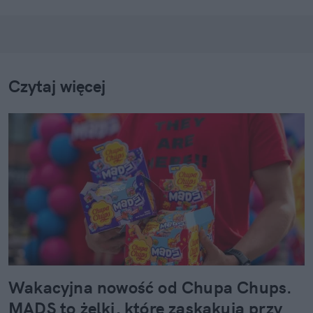
się ciekawą anegdotką przydatną w rozmowach ze
znajomymi
Czytaj więcej
Wakacyjna nowość od Chupa Chups.
MADS to żelki, które zaskakują przy