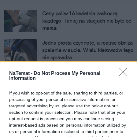
Ceny paliw 16 kwietnia zaskoczą 
każdego. Taniej na stacjach nie było od 
marca
Jedna prosta czynność, a realnie obniża 
spalanie w aucie. Wielu kierowców tego 
nie sprawdza
Zamknięcie toru Poznań to polska 
NaTemat -
Do Not Process My Personal
Information
głupota w pigułce. "Każdy wiedział, 
gdzie buduje swój dom"
If you wish to opt-out of the sale, sharing to third parties, or
processing of your personal or sensitive information for
Koniec z łatwym kasowaniem punktów 
targeted advertising by us, please use the below opt-out
na kursach. 3 czerwca wchodzi "czarna 
section to confirm your selection. Please note that after your
lista" MSWiA
opt-out request is processed you may continue seeing
interest-based ads based on personal information utilized by
Jedziesz samochodem do Niemiec? Nie 
us or personal information disclosed to third parties prior to