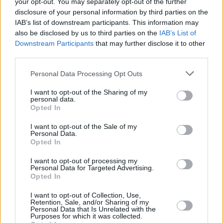
zapomnij kupić naklejki, bo stracisz 
your opt-out. You may separately opt-out of the further
disclosure of your personal information by third parties on the
450 zł
IAB’s list of downstream participants. This information may
also be disclosed by us to third parties on the
IAB’s List of
Idzie Armagedon na S8 w Warszawie. 
Downstream Participants
that may further disclose it to other
GDDKiA potwierdziła remont od Marek 
third parties.
do Powązek
Personal Data Processing Opt Outs
I want to opt-out of the Sharing of my
Biorąc pod uwagę kruchą stabilność na Bliskim 
personal data.
Opted In
Wschodzie, dalej korzystają z tej furtki. Kiedy zatem 
ostatecznie pożegnamy rządowe tarcze?
I want to opt-out of the Sale of my
Personal Data.
Opted In
–
 Wtedy, gdy będziemy widzieli uspokojenie 
sytuacji na rynkach
, gdy cena diesla i benzyny w 
I want to opt-out of processing my
Personal Data for Targeted Advertising.
hurcie będzie niższa, w okolicy tego, z jakimi cenami 
Opted In
mieliśmy do czynienia przed wybuchem tego 
konfliktu, to wtedy będziemy mogli mówić o 
I want to opt-out of Collection, Use,
Retention, Sale, and/or Sharing of my
wygaszeniu tych tarcz – powiedział Miłosz Motyka w 
Personal Data that Is Unrelated with the
Purposes for which it was collected.