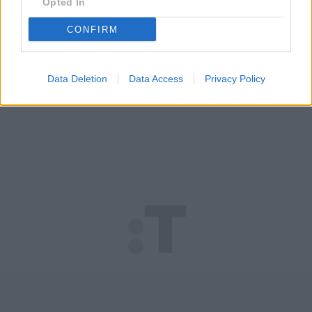
radiowej Trójce.
Opted In
CONFIRM
Data Deletion
Data Access
Privacy Policy