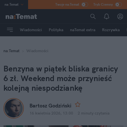
na
:
Temat
Twoje na:Temat
Tryb Ciemny
INN
:
Poland
ASZ
:
dziennik
Wiadomości
Polityka
naTemat extra
Rozrywka
mama
:
DU
dad
:
HERO
na
:
Temat
Wiadomości
Rozrywka
Benzyna w piątek bliska granicy 
6 zł. Weekend może przynieść 
kolejną niespodziankę
Bartosz Godziński
16 kwietnia 2026, 13:00
·
2 minuty
 czytania