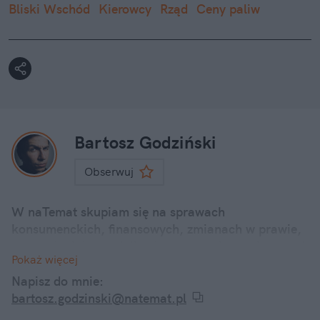
Bliski Wschód
Kierowcy
Rząd
Ceny paliw
Bartosz Godziński
Obserwuj
W naTemat skupiam się na sprawach
konsumenckich, finansowych, zmianach w prawie,
promocjach i poradnikach. staram się przekazywać
Pokaż więcej
sprawy ważne i poważne i przede wszystkim bliskie
ludziom w przystępnej formie. Zawsze zależy mi na
Napisz do mnie:
tym, by moje artykuły były praktyczne, rzetelne i
bartosz.godzinski@natemat.pl
coś faktycznie wnosiły do życia... lub chociaż stały