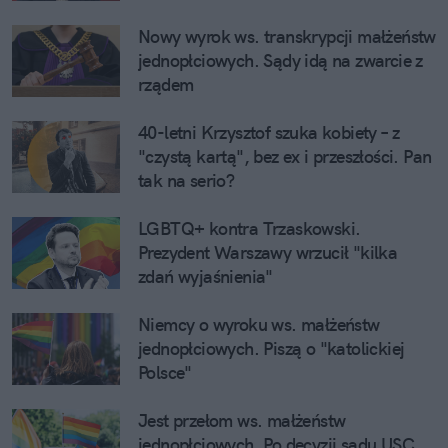
Nowy wyrok ws. transkrypcji małżeństw 
jednopłciowych. Sądy idą na zwarcie z 
rządem
40-letni Krzysztof szuka kobiety – z 
"czystą kartą", bez ex i przeszłości. Pan 
tak na serio?
LGBTQ+ kontra Trzaskowski. 
Prezydent Warszawy wrzucił "kilka 
zdań wyjaśnienia"
Niemcy o wyroku ws. małżeństw 
jednopłciowych. Piszą o "katolickiej 
Polsce"
Jest przełom ws. małżeństw 
jednopłciowych. Po decyzji sądu USC 