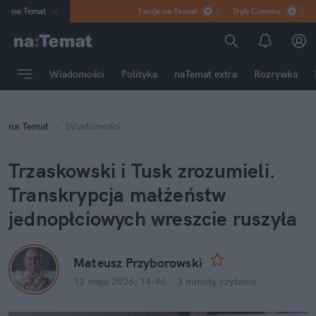
na
:
Temat
Twoje na:Temat
Tryb Ciemny
INN
:
Poland
ASZ
:
dziennik
Wiadomości
Polityka
naTemat extra
Rozrywka
mama
:
DU
dad
:
HERO
na
:
Temat
Wiadomości
Rozrywka
Trzaskowski i Tusk zrozumieli. 
Transkrypcja małżeństw 
jednopłciowych wreszcie ruszyła
Mateusz Przyborowski
12 maja 2026, 14:46
·
3 minuty
 czytania