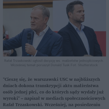
Rafał Trzaskowski ogłosił decyzję ws. małżeństw jednopłciowych. 
Wcześniej temat poruszył Donald Tusk
Fot. Shutterstock
"Cieszę się, że warszawski USC w najbliższych 
dniach dokona transkrypcji aktu małżeństwa 
osób jednej płci, co do których sądy wydały już 
wyroki" – napisał w mediach społecznościowych 
Rafał Trzaskowski. Wcześniej, na posiedzeniu 