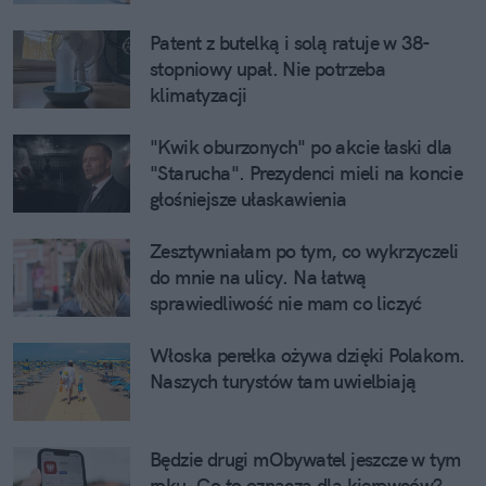
Patent z butelką i solą ratuje w 38-
stopniowy upał. Nie potrzeba
klimatyzacji
"Kwik oburzonych" po akcie łaski dla
"Starucha". Prezydenci mieli na koncie
głośniejsze ułaskawienia
Zesztywniałam po tym, co wykrzyczeli
do mnie na ulicy. Na łatwą
sprawiedliwość nie mam co liczyć
Włoska perełka ożywa dzięki Polakom.
Naszych turystów tam uwielbiają
Będzie drugi mObywatel jeszcze w tym
roku. Co to oznacza dla kierowców?