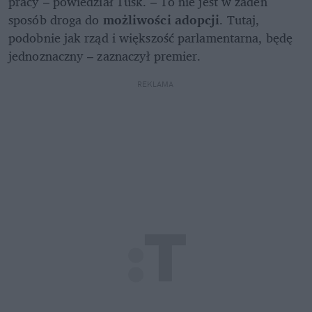
pracy – powiedział Tusk. – To nie jest w żaden 
sposób droga do 
możliwości adopcji
. Tutaj, 
podobnie jak rząd i większość parlamentarna, będę 
jednoznaczny – zaznaczył premier.
REKLAMA 