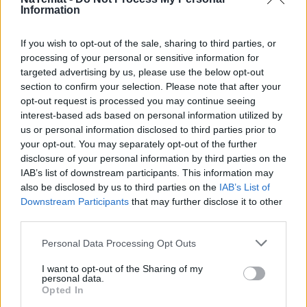
Przełomowy wyrok NSA ws. małżeństw 
Information
jednopłciowych
If you wish to opt-out of the sale, sharing to third parties, or
processing of your personal or sensitive information for
Jak informowaliśmy w naTemat.pl, w marcu 2026 
targeted advertising by us, please use the below opt-out
zapadł 
przełomowy wyrok dotyczący małżeństw 
section to confirm your selection. Please note that after your
jednopłciowych
. 
Naczelny Sąd Administracyjny 
opt-out request is processed you may continue seeing
zdecydował, że urząd stanu cywilnego ma wpisać do 
interest-based ads based on personal information utilized by
polskiego rejestru akt małżeństwa dwóch mężczyzn
us or personal information disclosed to third parties prior to
your opt-out. You may separately opt-out of the further
zawartego za granicą, w Berlinie. 
disclosure of your personal information by third parties on the
IAB’s list of downstream participants. This information may
REKLAMA 
also be disclosed by us to third parties on the
IAB’s List of
Downstream Participants
that may further disclose it to other
third parties.
Personal Data Processing Opt Outs
I want to opt-out of the Sharing of my
personal data.
Opted In