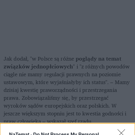
Jak dodał, "w Polsce są różne 
poglądy na temat 
związków jednopłciowych
" i "z różnych powodów 
ciągle nie mamy regulacji prawnych na poziomie 
ustawowym, które wyjaśniałyby ich status". – Mamy 
dzisiaj kwestię praworządności i przestrzegania 
prawa. Zobowiązaliśmy się, by przestrzegać 
wyroków sądów europejskich oraz polskich. W 
jeszcze większym stopniu jest to kwestia godności i 
praw człowieka – wskazał szef rządu.  
NaTemat -
Do Not Process My Personal