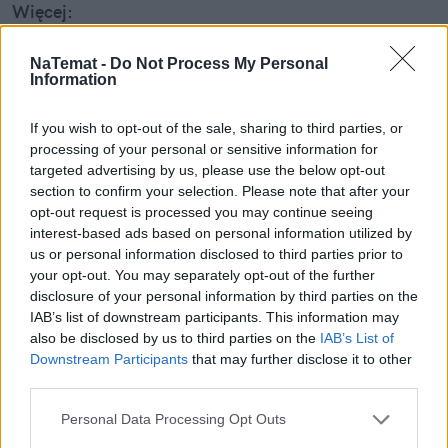
Więcej:
Prawo
Związki partnerskie
Polska
LGBT
NaTemat -
Do Not Process My Personal
Information
If you wish to opt-out of the sale, sharing to third parties, or
processing of your personal or sensitive information for
targeted advertising by us, please use the below opt-out
section to confirm your selection. Please note that after your
opt-out request is processed you may continue seeing
Michał Panek
interest-based ads based on personal information utilized by
us or personal information disclosed to third parties prior to
Obserwuj
your opt-out. You may separately opt-out of the further
disclosure of your personal information by third parties on the
redaktor w naTemat.pl, psycholog
IAB’s list of downstream participants. This information may
also be disclosed by us to third parties on the
IAB’s List of
Napisz do mnie:
Downstream Participants
that may further disclose it to other
third parties.
michal.panek@natemat.pl
Personal Data Processing Opt Outs