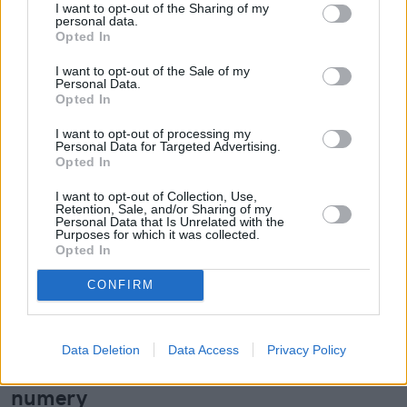
I want to opt-out of the Sharing of my
personal data.
Opted In
I want to opt-out of the Sale of my
Czytaj więcej
Personal Data.
Opted In
I want to opt-out of processing my
Personal Data for Targeted Advertising.
Opted In
I want to opt-out of Collection, Use,
Retention, Sale, and/or Sharing of my
Personal Data that Is Unrelated with the
Purposes for which it was collected.
Opted In
CONFIRM
Orange znów na czele. Powody, dla
Data Deletion
Data Access
Privacy Policy
których tyle osób przenosi do niego
numery