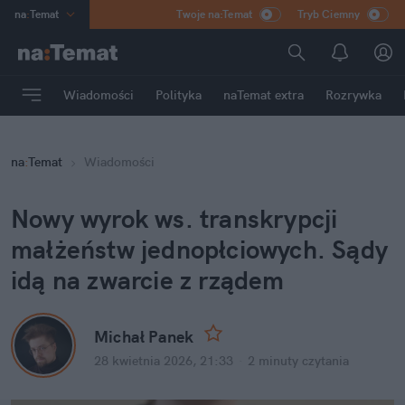
na
:
Temat
Twoje na:Temat
Tryb Ciemny
INN
:
Poland
ASZ
:
dziennik
Wiadomości
Polityka
naTemat extra
Rozrywka
mama
:
DU
dad
:
HERO
na
:
Temat
Wiadomości
Rozrywka
Nowy wyrok ws. transkrypcji 
małżeństw jednopłciowych. Sądy 
idą na zwarcie z rządem
Michał Panek
28 kwietnia 2026, 21:33
·
2 minuty
 czytania