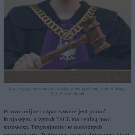
Transkrypcja małżeństw: władze w jedną stronę, sądy w drugą.
Fot. Shutterstock
Prawo unijne rozpatrywane jest ponad 
krajowym, a wyrok TSUE ma realną moc 
sprawczą. Przynajmniej w niektórych 
przypadkach. Takim jest wyrok dotyczący Alicji 