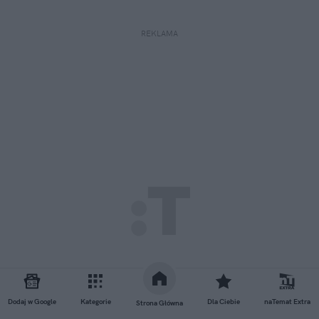
REKLAMA
Dodaj w Google
Kategorie
Dla Ciebie
naTemat Extra
Strona Główna