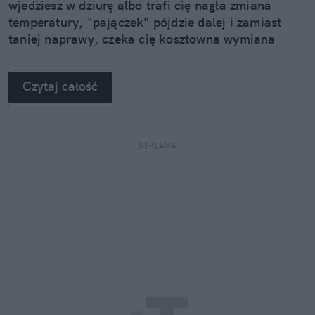
wjedziesz w dziurę albo trafi cię nagła zmiana
temperatury, "pajączek" pójdzie dalej i zamiast
taniej naprawy, czeka cię kosztowna wymiana
szyby. Wybrałem się do serwisu Autoglass®, żeby
na własne oczy zobaczyć, jak profesjonaliści radzą
Czytaj całość
sobie z takimi uszkodzeniami.
REKLAMA