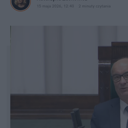
15 maja 2026, 12:40
·
2 minuty
 czytania