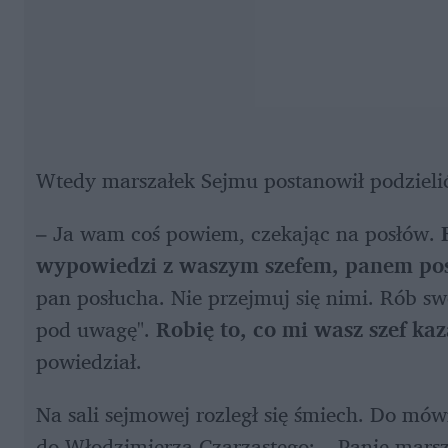
Wtedy marszałek Sejmu postanowił podzielić
– Ja wam coś powiem, czekając na posłów. 
wypowiedzi z waszym szefem, panem po
pan posłucha. Nie przejmuj się nimi. Rób sw
pod uwagę". 
Robię to, co mi wasz szef kaz
powiedział. 
Na sali sejmowej rozległ się śmiech. Do mówn
do Włodzimierza Czarzastego: – Panie marsza