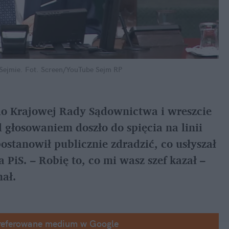
Sejmie.
Fot. Screen/YouTube Sejm RP
o Krajowej Rady Sądownictwa i wreszcie 
głosowaniem doszło do spięcia na linii 
ostanowił publicznie zdradzić, co usłyszał 
PiS. – Robię to, co mi wasz szef kazał – 
mał.
referowane medium w Google