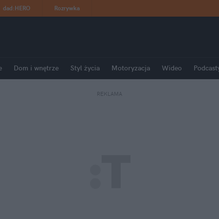
dad
:
HERO
Rozrywka
e
Dom i wnętrze
Styl życia
Motoryzacja
Wideo
Podcast
REKLAMA