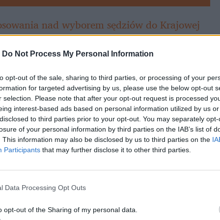
osowania nad wyborem sędziów do Krajowej 
zerwy nie wrócili jeszcze wszyscy posłowie. 
ówił
 Włodzimierz Czarzasty
 i czekał. 
-
Do Not Process My Personal Information
iem zniecierpliwieni. – Proszę państwa, 
to opt-out of the sale, sharing to third parties, or processing of your per
wszystkich klubów – tłumaczył. Na sali 
formation for targeted advertising by us, please use the below opt-out s
r selection. Please note that after your opt-out request is processed y
eing interest-based ads based on personal information utilized by us or
disclosed to third parties prior to your opt-out. You may separately opt-
losure of your personal information by third parties on the IAB’s list of
. This information may also be disclosed by us to third parties on the
IA
Participants
that may further disclose it to other third parties.
l Data Processing Opt Outs
o opt-out of the Sharing of my personal data.