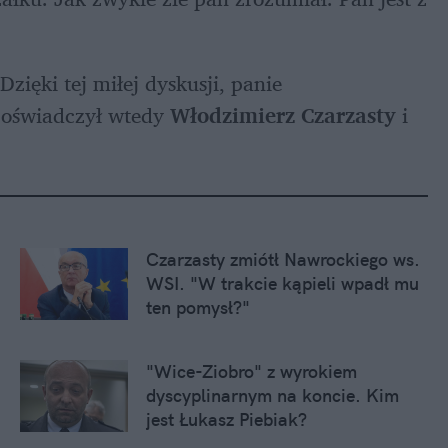
zięki tej miłej dyskusji, panie 
 oświadczył wtedy 
Włodzimierz Czarzasty
 i 
Czarzasty zmiótł Nawrockiego ws. 
WSI. "W trakcie kąpieli wpadł mu 
ten pomysł?"
"Wice-Ziobro" z wyrokiem 
dyscyplinarnym na koncie. Kim 
jest Łukasz Piebiak?