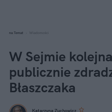
na
:
Temat
Wiadomości
W Sejmie kolejna
publicznie zdradzi
Błaszczaka
Katarzyna Zuchowicz