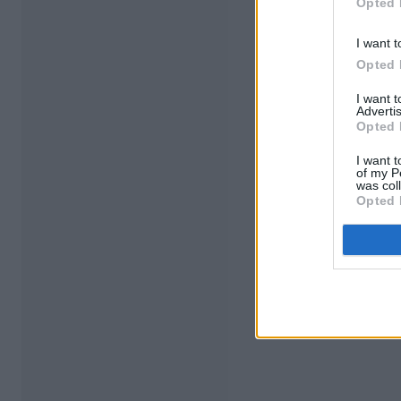
Opted 
I want t
Opted 
I want 
Advertis
Opted 
I want t
of my P
was col
Opted 