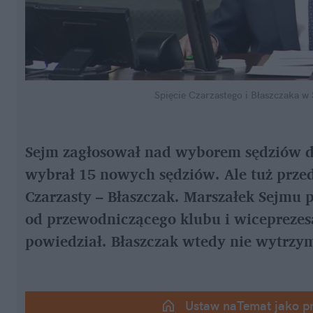
Spięcie Czarzastego i Błaszczaka w 
Sejm zagłosował nad wyborem sędziów d
wybrał 15 nowych sędziów. Ale tuż przed 
Czarzasty – Błaszczak. Marszałek Sejmu p
od przewodniczącego klubu i wiceprezesa 
powiedział. Błaszczak wtedy nie wytrzy
Ustaw naTemat jako p