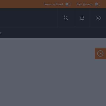
Twoje na:Temat
Tryb Ciemny
y