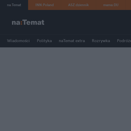
na
:
Temat
INN
:
Poland
ASZ
:
dziennik
mama
:
DU
Wiadomości
Polityka
naTemat extra
Rozrywka
Podróż