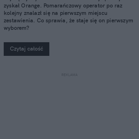
mnie też wciągające reportaże podróżnicze, które
zyskał Orange. Pomarańczowy operator po raz
czyta się jak dobrą książkę.
kolejny znalazł się na pierwszym miejscu
zestawienia. Co sprawia, że staje się on pierwszym
wyborem?
Czytaj całość
REKLAMA