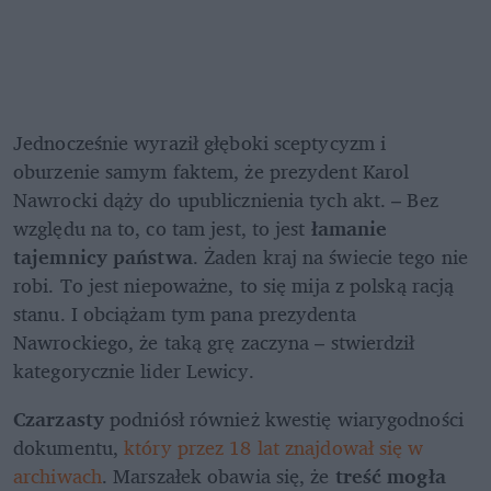
Jednocześnie wyraził głęboki sceptycyzm i 
oburzenie samym faktem, że
prezydent Karol 
Nawrocki dąży do upublicznienia tych akt.
– Bez 
względu na to, co tam jest, to jest 
łamanie 
tajemnicy państwa
. Żaden kraj na świecie tego nie 
robi. To jest niepoważne, to się mija z polską racją 
stanu. I obciążam tym pana prezydenta 
Nawrockiego, że taką grę zaczyna – stwierdził 
kategorycznie lider Lewicy.
Czarzasty
 podniósł również kwestię wiarygodności 
dokumentu, 
który przez 18 lat znajdował się w 
archiwach
. Marszałek obawia się, że 
treść mogła 