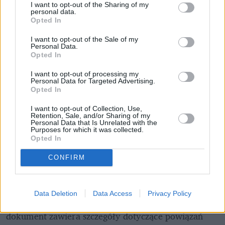
I want to opt-out of the Sharing of my
personal data.
Opted In
I want to opt-out of the Sale of my
Personal Data.
Opted In
I want to opt-out of processing my
Personal Data for Targeted Advertising.
Opted In
Pociągiem z Polski do Włoch?!  
I want to opt-out of Collection, Use,
Nowość od PKP Intercity! | 
Retention, Sale, and/or Sharing of my
kierunek:PODRÓŻE
Personal Data that Is Unrelated with the
Purposes for which it was collected.
Opted In
CONFIRM
Dlaczego ta sprawa budzi tak skrajne reakcje? 
Aneks, 
stworzony w 2007 roku pod okiem 
Antoniego Macierewicza
, 
od lat jest owiany 
Data Deletion
Data Access
Privacy Policy
kontrowersjami
. Według nieoficjalnych informacji 
dokument zawiera szczegóły dotyczące powiązań 