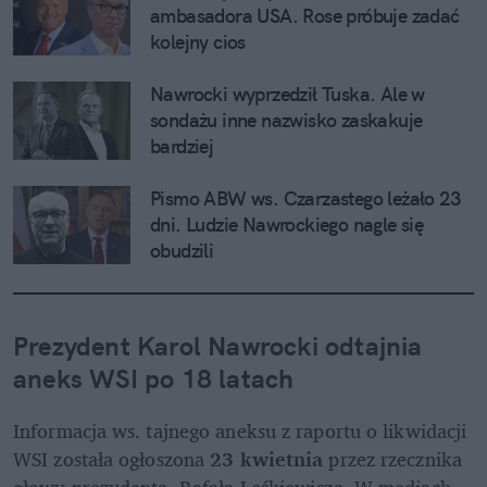
ambasadora USA. Rose próbuje zadać 
kolejny cios
Nawrocki wyprzedził Tuska. Ale w 
sondażu inne nazwisko zaskakuje 
bardziej
Pismo ABW ws. Czarzastego leżało 23 
dni. Ludzie Nawrockiego nagle się 
obudzili
Prezydent Karol Nawrocki odtajnia 
aneks WSI po 18 latach
Informacja ws. tajnego aneksu z raportu o likwidacji 
WSI została ogłoszona 
23 kwietnia
 przez rzecznika 
głowy prezydenta, Rafała Leśkiewicza. W mediach 