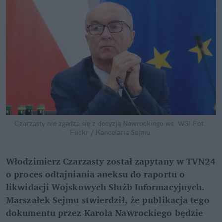
Czarzasty nie zgadza się z decyzją Nawrockiego ws. WSI
Fot. 
Flickr / Kancelaria Sejmu
Włodzimierz Czarzasty został zapytany w TVN24 
o proces odtajniania aneksu do raportu o 
likwidacji Wojskowych Służb Informacyjnych. 
Marszałek Sejmu stwierdził, że publikacja tego 
dokumentu przez Karola Nawrockiego będzie 