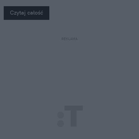
na własne oczy zobaczyć, jak profesjonaliści radzą
Czytaj całość
sobie z takimi uszkodzeniami.
REKLAMA