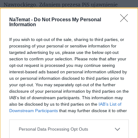
Nawrockiego. Zdaniem prezesa PiS ujawnienie 
aneksu nie jest "szczególnie ważnym aktem". Jak 
dodał, w dokumencie "są różnego rodzaju bardzo 
NaTemat -
Do Not Process My Personal
Information
wątpliwe tezy, jeżeli chodzi o ich udowodnienie". – 
To bardzo ryzykowne, daleko idące – podsumował.
If you wish to opt-out of the sale, sharing to third parties, or
processing of your personal or sensitive information for
targeted advertising by us, please use the below opt-out
section to confirm your selection. Please note that after your
opt-out request is processed you may continue seeing
interest-based ads based on personal information utilized by
us or personal information disclosed to third parties prior to
your opt-out. You may separately opt-out of the further
disclosure of your personal information by third parties on the
IAB’s list of downstream participants. This information may
also be disclosed by us to third parties on the
IAB’s List of
Downstream Participants
that may further disclose it to other
third parties.
Personal Data Processing Opt Outs