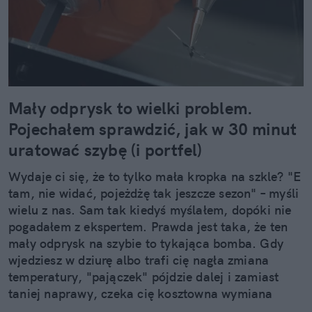
Mały odprysk to wielki problem.
Pojechałem sprawdzić, jak w 30 minut
uratować szybę (i portfel)
Wydaje ci się, że to tylko mała kropka na szkle? "E
tam, nie widać, pojeżdżę tak jeszcze sezon" – myśli
wielu z nas. Sam tak kiedyś myślałem, dopóki nie
pogadałem z ekspertem. Prawda jest taka, że ten
mały odprysk na szybie to tykająca bomba. Gdy
wjedziesz w dziurę albo trafi cię nagła zmiana
temperatury, "pajączek" pójdzie dalej i zamiast
taniej naprawy, czeka cię kosztowna wymiana
szyby. Wybrałem się do serwisu Autoglass®, żeby