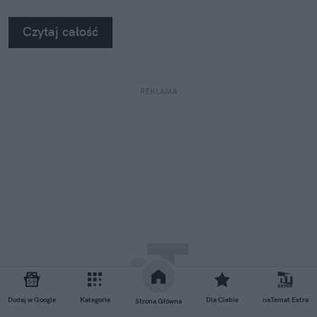
Czytaj całość
REKLAMA
Dodaj w Google
Kategorie
Dla Ciebie
naTemat Extra
Strona Główna