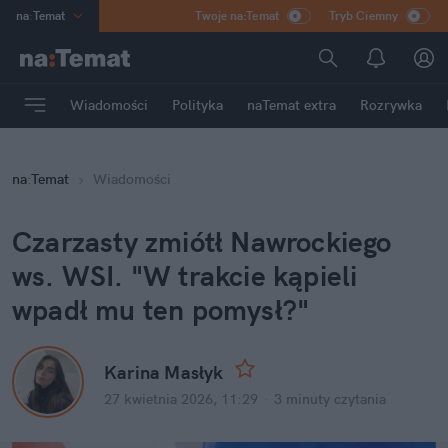
na
:
Temat
Twoje na:Temat
Tryb Ciemny
INN
:
Poland
ASZ
:
dziennik
Wiadomości
Polityka
naTemat extra
Rozrywka
mama
:
DU
dad
:
HERO
na
:
Temat
Wiadomości
Rozrywka
Czarzasty zmiótł Nawrockiego 
ws. WSI. "W trakcie kąpieli 
wpadł mu ten pomysł?"
Karina Masłyk
27 kwietnia 2026, 11:29
·
3 minuty
 czytania