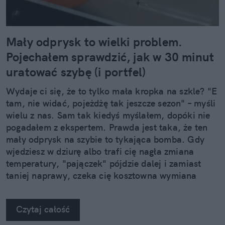
Mały odprysk to wielki problem.
Pojechałem sprawdzić, jak w 30 minut
uratować szybę (i portfel)
Wydaje ci się, że to tylko mała kropka na szkle? "E
tam, nie widać, pojeżdżę tak jeszcze sezon" – myśli
wielu z nas. Sam tak kiedyś myślałem, dopóki nie
pogadałem z ekspertem. Prawda jest taka, że ten
mały odprysk na szybie to tykająca bomba. Gdy
wjedziesz w dziurę albo trafi cię nagła zmiana
temperatury, "pajączek" pójdzie dalej i zamiast
taniej naprawy, czeka cię kosztowna wymiana
szyby. Wybrałem się do serwisu Autoglass®, żeby
na własne oczy zobaczyć, jak profesjonaliści radzą
Czytaj całość
sobie z takimi uszkodzeniami.