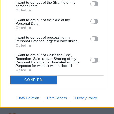
I want to opt-out of the Sharing of my
mógł legalnie przekroczyć granicę USA. 
personal data.
Opted In
Przypomnijmy, że w grudniu 2025 politykowi 
unieważniono polski paszport. W lutym z kolei 
I want to opt-out of the Sale of my
Personal Data.
prokuratura wydała za 
nim list gończy
.
Opted In
I want to opt-out of processing my
Personal Data for Targeted Advertising.
Nie przegap żadnej ważnej wiadomości i
Opted In
obserwuj nas w Google News!
I want to opt-out of Collection, Use,
Retention, Sale, and/or Sharing of my
Personal Data that Is Unrelated with the
Więcej:
Purposes for which it was collected.
Telewizja Republika
Włodzimierz Czarzasty
Opted In
CONFIRM
Data Deletion
Data Access
Privacy Policy