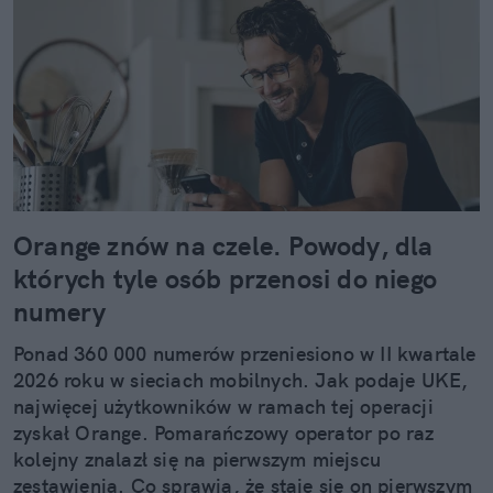
ulubieni autorzy to Ottessa Moshfegh, Rebecca F.
Kuang oraz Haruki Murakami. Poza książkami
interesują mnie wszelkie nowiny i trendy ze świata
szeroko pojętej kultury – filmów, seriali, muzyki,
mody. W wolnym czasie lubię zrobić pilates lub
przejść się na spacer (najlepiej z moim psem),
natomiast najbardziej cieszy mnie perspektywa
wyjazdu w góry (Bieszczady to mój drugi dom) albo
podróży za granicę. Szczególnie zachwycam się
Orange znów na czele. Powody, dla
krajami dalekiej północy, a zwłaszcza miejscami,
których tyle osób przenosi do niego
gdzie można podziwiać zorzę polarną. W swoich
numery
tekstach chciałabym poruszać tematy bliskie
ludziom. Od przyziemnych, lifestylowych spraw
Ponad 360 000 numerów przeniesiono w II kwartale
codziennych po wielkie wydarzenia na świecie,
2026 roku w sieciach mobilnych. Jak podaje UKE,
dotykające społeczeństwa. Zawsze fascynowały
najwięcej użytkowników w ramach tej operacji
mnie też wciągające reportaże podróżnicze, które
zyskał Orange. Pomarańczowy operator po raz
czyta się jak dobrą książkę.
kolejny znalazł się na pierwszym miejscu
zestawienia. Co sprawia, że staje się on pierwszym