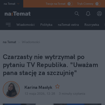
na
:
Temat
Twoje na:Temat
Tryb Ciemny
INN
:
Poland
ASZ
:
dziennik
Wiadomości
Polityka
naTemat extra
Rozrywka
mama
:
DU
dad
:
HERO
na
:
Temat
Wiadomości
Rozrywka
Czarzasty nie wytrzymał po 
pytaniu TV Republika. "Uważam 
pana stację za szczujnię"
Karina Masłyk
12 maja 2026, 12:28
·
3 minuty
 czytania