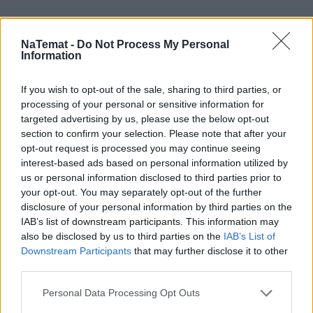
NaTemat -
Do Not Process My Personal
Information
If you wish to opt-out of the sale, sharing to third parties, or
processing of your personal or sensitive information for
targeted advertising by us, please use the below opt-out
Łupiemy carski beton!  Drytooling 
pod Warszawą (Janówek Pierwszy) | 
section to confirm your selection. Please note that after your
kierunek:GÓRY #4
opt-out request is processed you may continue seeing
interest-based ads based on personal information utilized by
us or personal information disclosed to third parties prior to
your opt-out. You may separately opt-out of the further
W ocenie resortu sprawiedliwości Ziobro najpewniej 
disclosure of your personal information by third parties on the
otrzymał
 genewski dokument podróży
 wydany 
IAB’s list of downstream participants. This information may
przez byłe władze Węgier, ale i tak potrzebna jest 
also be disclosed by us to third parties on the
IAB’s List of
Downstream Participants
that may further disclose it to other
wiza. Jak wcześniej ustalił Onet, kluczową rolę w 
third parties.
tym wyjeździe mogła odegrać właśnie TV Republika. 
Według nieoficjalnych informacji to dzięki 
wizie 
Personal Data Processing Opt Outs
dziennikarskiej 
wystawionej przez tę stację Ziobro 