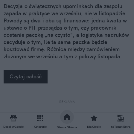
Decyzja o świątecznych upominkach dla zespołu
zapada w praktyce we wrześniu, nie w listopadzie.
Powody są dwa i oba są finansowe: jedna kwota w
ustawie o PIT przesądza o tym, czy pracownik
dostanie paczkę „na czysto", a logistyka nadruków
decyduje o tym, ile ta sama paczka będzie
kosztować firmę. Różnica między zamówieniem
złożonym we wrześniu a tym z połowy listopada
potrafi sięgnąć kilkudziesięciu procent.
Czytaj całość
REKLAMA
Dodaj w Google
Kategorie
Dla Ciebie
naTemat Extra
Strona Główna