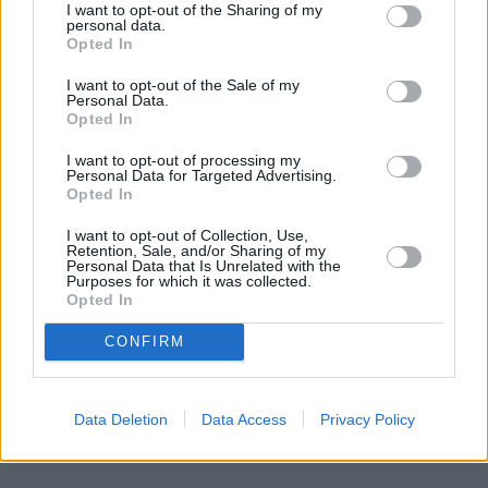
obniża jednak próg wejścia w 
świat rentierów
. 
I want to opt-out of the Sharing of my
personal data.
Opted In
Z ustaleń "Gazety Prawnej" wynika, że to 
świadczenie może tu zadziałać jak prawdziwy 
game 
I want to opt-out of the Sale of my
Personal Data.
changer
. Zgromadzone oszczędności na starość mają 
Opted In
w takim układzie zaledwie pokrywać różnicę między 
gwarantowaną wypłatą państwową a faktycznymi 
I want to opt-out of processing my
Personal Data for Targeted Advertising.
potrzebami. 
Opted In
I want to opt-out of Collection, Use,
Jeśli sześćdziesięciolatek oczekuje 3 tysięcy złotych 
Retention, Sale, and/or Sharing of my
emerytury, to do zaplanowanego budżetu na 
Personal Data that Is Unrelated with the
Purposes for which it was collected.
poziomie 4 tysięcy brakuje mu tylko
 tysiąca 
Opted In
złotych miesięcznie. 
Wykorzystując standardową 
CONFIRM
strategię 4 proc., potrzebny majątek spada 
drastycznie z 1,2 miliona do zaledwie 
300 tysięcy 
złotych
. 
Data Deletion
Data Access
Privacy Policy
REKLAMA 