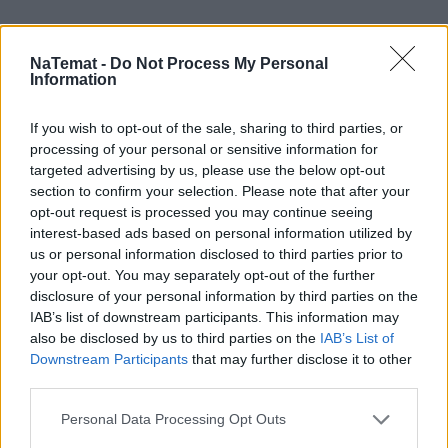
NaTemat -
Do Not Process My Personal
Information
If you wish to opt-out of the sale, sharing to third parties, or
Domowy obiad od podstaw bez stania 
processing of your personal or sensitive information for
godzinami w kuchni? Sprawdziłam, 
targeted advertising by us, please use the below opt-out
czy to możliwe
section to confirm your selection. Please note that after your
opt-out request is processed you may continue seeing
interest-based ads based on personal information utilized by
us or personal information disclosed to third parties prior to
Emerytura z ZUS w roli koła 
your opt-out. You may separately opt-out of the further
ratunkowego dla rentiera
disclosure of your personal information by third parties on the
IAB’s list of downstream participants. This information may
also be disclosed by us to third parties on the
IAB’s List of
Powyższe kwoty stanowią bez wątpienia wysoką 
Downstream Participants
that may further disclose it to other
barierę nieosiągalną dla wielu z nas. Jednak 
third parties.
włączenie do ostatecznej kalkulacji wartości, 
jaką 
Personal Data Processing Opt Outs
przyjmie przyszła emerytura z ZUS
, diametralnie 