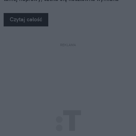
szyby. Wybrałem się do serwisu Autoglass®, żeby
na własne oczy zobaczyć, jak profesjonaliści radzą
Czytaj całość
sobie z takimi uszkodzeniami.
REKLAMA