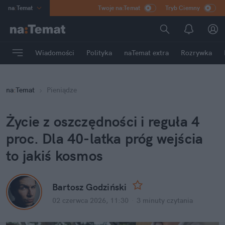
na
:
Temat
Twoje na:Temat
Tryb Ciemny
INN
:
Poland
ASZ
:
dziennik
Wiadomości
Polityka
naTemat extra
Rozrywka
mama
:
DU
dad
:
HERO
na
:
Temat
Pieniądze
Rozrywka
Życie z oszczędności i reguła 4 
proc. Dla 40-latka próg wejścia 
to jakiś kosmos
Bartosz Godziński
02 czerwca 2026, 11:30
·
3 minuty
 czytania