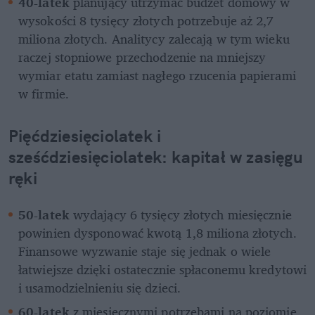
40-latek
 planujący utrzymać budżet domowy w 
wysokości 8 tysięcy złotych potrzebuje aż 2,7 
miliona złotych. Analitycy zalecają w tym wieku 
raczej stopniowe przechodzenie na mniejszy 
wymiar etatu zamiast nagłego rzucenia papierami 
w firmie.
Pięćdziesięciolatek i 
sześćdziesięciolatek: kapitał w zasięgu 
ręki
50-latek
 wydający 6 tysięcy złotych miesięcznie 
powinien dysponować kwotą 1,8 miliona złotych. 
Finansowe wyzwanie staje się jednak o wiele 
łatwiejsze dzięki ostatecznie spłaconemu kredytowi 
i usamodzielnieniu się dzieci.
60-latek
 z miesięcznymi potrzebami na poziomie 