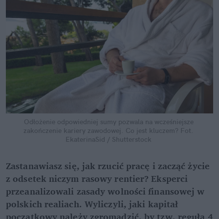
Odłożenie odpowiedniej sumy pozwala na wcześniejsze 
zakończenie kariery zawodowej. Co jest kluczem?
Fot. 
EkaterinaSid / Shutterstock
Zastanawiasz się, jak rzucić pracę i zacząć życie 
z odsetek niczym rasowy rentier? Eksperci 
przeanalizowali zasady wolności finansowej w 
polskich realiach. Wyliczyli, jaki kapitał 
początkowy należy zgromadzić, by tzw. reguła 4 