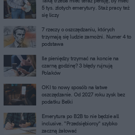
Taką trzeba mieć teraz pensję, by mieć 
5 tys. złotych emerytury. Staż pracy też 
się liczy
7 rzeczy o oszczędzaniu, których 
trzymają się ludzie zamożni. Numer 4 to 
podstawa
Ile pieniędzy trzymać na koncie na 
czarną godzinę? 3 błędy rujnują 
Polaków
OKI to nowy sposób na łatwe 
oszczędzanie. Od 2027 roku zysk bez 
podatku Belki
Emerytura po B2B to nie będzie all 
inclusive. "Przedsiębiorcy" szybko 
zaczną żałować