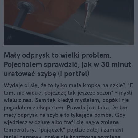
Mały odprysk to wielki problem.
Pojechałem sprawdzić, jak w 30 minut
uratować szybę (i portfel)
Wydaje ci się, że to tylko mała kropka na szkle? "E
tam, nie widać, pojeżdżę tak jeszcze sezon" – myśli
wielu z nas. Sam tak kiedyś myślałem, dopóki nie
pogadałem z ekspertem. Prawda jest taka, że ten
mały odprysk na szybie to tykająca bomba. Gdy
wjedziesz w dziurę albo trafi cię nagła zmiana
temperatury, "pajączek" pójdzie dalej i zamiast
taniej naprawy, czeka cię kosztowna wymiana