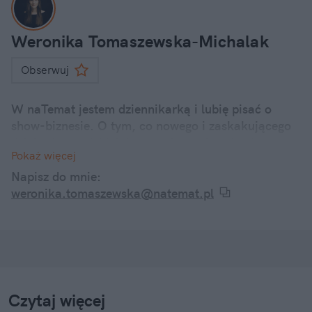
Weronika Tomaszewska-Michalak
Obserwuj
W naTemat jestem dziennikarką i lubię pisać o
show-biznesie. O tym, co nowego i zaskakującego
dzieje się u polskich i zagranicznych gwiazd.
Pokaż więcej
Internetowe dramy, kontrowersyjne wypowiedzi, a
także ciekawostki z życia codziennego znanych
Napisz do mnie:
twarzy – śledzę je wszystkie i informuję o nich w
weronika.tomaszewska@natemat.pl
swoich artykułach.
Czytaj więcej