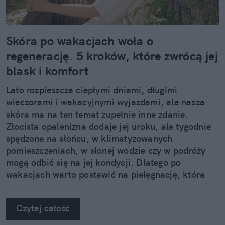
Skóra po wakacjach woła o
regenerację. 5 kroków, które zwrócą jej
blask i komfort
Lato rozpieszcza ciepłymi dniami, długimi
wieczorami i wakacyjnymi wyjazdami, ale nasza
skóra ma na ten temat zupełnie inne zdanie.
Złocista opalenizna dodaje jej uroku, ale tygodnie
spędzone na słońcu, w klimatyzowanych
pomieszczeniach, w słonej wodzie czy w podróży
mogą odbić się na jej kondycji. Dlatego po
wakacjach warto postawić na pielęgnację, która
nie kończy się na samym nawilżeniu. Sprawdzamy,
jak pięć kosmetyków z linii Neuro Adapt marki
Czytaj całość
Clochee może pomóc skórze odzyskać równowagę.