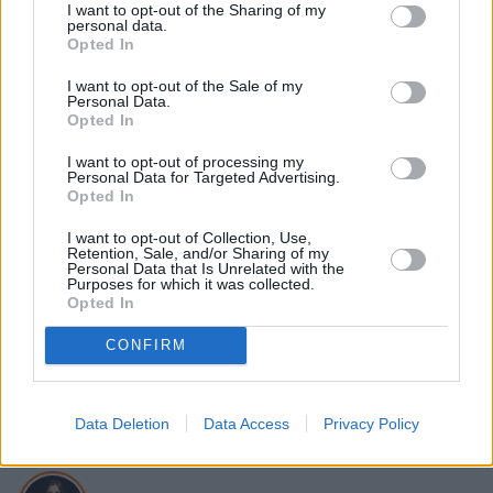
osadzający się kamień w czajniku lub dostali inne 
I want to opt-out of the Sharing of my
personal data.
zalecenia od specjalistów. Warto wszystkie "za" i 
Opted In
"przeciw" brać pod uwagę, kupując dzbanek 
filtrujący.
I want to opt-out of the Sale of my
Personal Data.
Opted In
I want to opt-out of processing my
Nie przegap żadnej ważnej wiadomości i
Personal Data for Targeted Advertising.
Opted In
obserwuj nas w Google News!
I want to opt-out of Collection, Use,
Więcej:
Retention, Sale, and/or Sharing of my
Personal Data that Is Unrelated with the
Lifestyle
Dom
Jedzenie
popularne
Purposes for which it was collected.
Opted In
CONFIRM
Data Deletion
Data Access
Privacy Policy