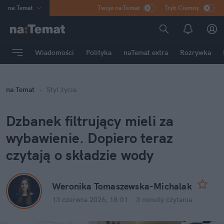
na
:
Temat
Twoje na:Temat
Tryb Ciemny
INN
:
Poland
ASZ
:
dziennik
Wiadomości
Polityka
naTemat extra
Rozrywka
mama
:
DU
dad
:
HERO
na
:
Temat
Styl życia
Rozrywka
Dzbanek filtrujący mieli za 
wybawienie. Dopiero teraz 
czytają o składzie wody
Weronika Tomaszewska-Michalak
13 czerwca 2026, 18:01
·
3 minuty
 czytania