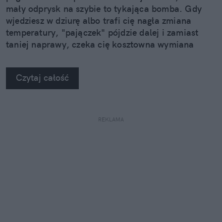
mały odprysk na szybie to tykająca bomba. Gdy
wjedziesz w dziurę albo trafi cię nagła zmiana
temperatury, "pajączek" pójdzie dalej i zamiast
taniej naprawy, czeka cię kosztowna wymiana
szyby. Wybrałem się do serwisu Autoglass®, żeby
na własne oczy zobaczyć, jak profesjonaliści radzą
Czytaj całość
sobie z takimi uszkodzeniami.
REKLAMA