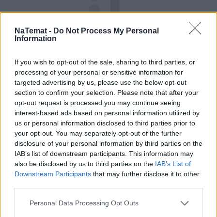
NaTemat -
Do Not Process My Personal
Information
If you wish to opt-out of the sale, sharing to third parties, or
processing of your personal or sensitive information for
targeted advertising by us, please use the below opt-out
section to confirm your selection. Please note that after your
Pociągiem z Polski do Włoch?!  
opt-out request is processed you may continue seeing
Nowość od PKP Intercity! | 
interest-based ads based on personal information utilized by
kierunek:PODRÓŻE
us or personal information disclosed to third parties prior to
your opt-out. You may separately opt-out of the further
disclosure of your personal information by third parties on the
IAB’s list of downstream participants. This information may
Idąc za tym, powinna być zdatna do bezpośredniego 
also be disclosed by us to third parties on the
IAB’s List of
spożycia. Więc decyzja o korzystaniu z dzbanka 
Downstream Participants
that may further disclose it to other
filtrującego może być po prostu kwestią wynikając z 
third parties.
indywidualnych preferencji. Niektórzy po prostu nie 
Personal Data Processing Opt Outs
lubią smaku wody z kranu, denerwują się na 