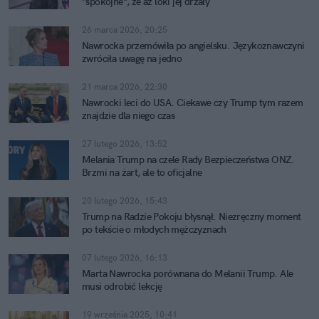
"spokojne", że aż loki jej drżały
26 marca 2026, 20:25
Nawrocka przemówiła po angielsku. Językoznawczyni
zwróciła uwagę na jedno
21 marca 2026, 22:30
Nawrocki leci do USA. Ciekawe czy Trump tym razem
znajdzie dla niego czas
27 lutego 2026, 13:52
Melania Trump na czele Rady Bezpieczeństwa ONZ.
Brzmi na żart, ale to oficjalne
20 lutego 2026, 15:43
Trump na Radzie Pokoju błysnął. Niezręczny moment
po tekście o młodych mężczyznach
07 lutego 2026, 16:13
Marta Nawrocka porównana do Melanii Trump. Ale
musi odrobić lekcję
19 września 2025, 10:41