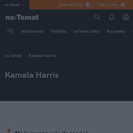
na
:
Temat
Twoje na:Temat
Tryb Ciemny
INN
:
Poland
ASZ
:
dziennik
Wiadomości
Polityka
naTemat extra
Rozrywka
mama
:
DU
dad
:
HERO
Rozrywka
na
:
Temat
Kamala Harris
Kamala Harris