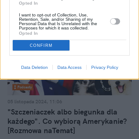
Opted In
I want to opt-out of Collection, Use,
Retention, Sale, and/or Sharing of my
Personal Data that Is Unrelated with the
Purposes for which it was collected.
Opted In
CONFIRM
Data Deletion
Data Access
Privacy Policy
Podcasty
05 listopada 2024, 11:06
"Szczeniaczek albo biegunka dla
każdego". Co wybiorą Amerykanie?
[Rozmowa naTemat]