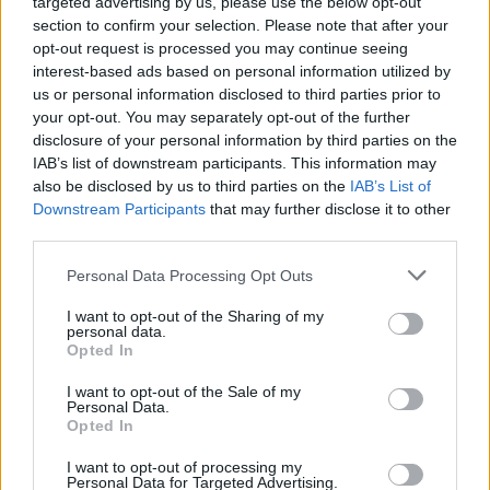
targeted advertising by us, please use the below opt-out
section to confirm your selection. Please note that after your
opt-out request is processed you may continue seeing
interest-based ads based on personal information utilized by
us or personal information disclosed to third parties prior to
your opt-out. You may separately opt-out of the further
disclosure of your personal information by third parties on the
IAB’s list of downstream participants. This information may
also be disclosed by us to third parties on the
IAB’s List of
Downstream Participants
that may further disclose it to other
third parties.
Personal Data Processing Opt Outs
Polityka
I want to opt-out of the Sharing of my
personal data.
Opted In
05 listopada 2024, 12:48
Harris czy Trump? Oto kto wygrywa
I want to opt-out of the Sale of my
Personal Data.
w poszczególnych krajach Europy.
Opted In
Wyniki mogą szokować
I want to opt-out of processing my
Personal Data for Targeted Advertising.