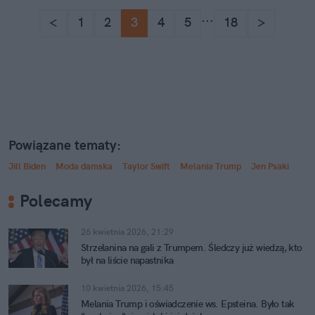
...
<
1
2
3
4
5
18
>
Powiązane tematy:
Jill Biden
Moda damska
Taylor Swift
Melania Trump
Jen Psaki
Polecamy
26 kwietnia 2026, 21:29
Strzelanina na gali z Trumpem. Śledczy już wiedzą, kto
był na liście napastnika
10 kwietnia 2026, 15:45
Melania Trump i oświadczenie ws. Epsteina. Było tak