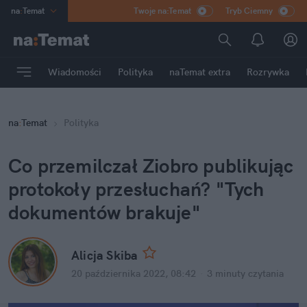
na
:
Temat
Twoje na:Temat
Tryb Ciemny
INN
:
Poland
ASZ
:
dziennik
Wiadomości
Polityka
naTemat extra
Rozrywka
mama
:
DU
dad
:
HERO
na
:
Temat
Polityka
Rozrywka
Co przemilczał Ziobro publikując 
protokoły przesłuchań? "Tych 
dokumentów brakuje"
Alicja Skiba
20 października 2022, 08:42
·
3 minuty
 czytania