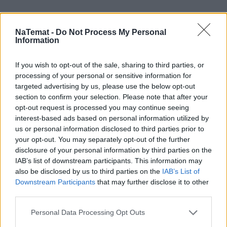
NaTemat -
Do Not Process My Personal
Information
If you wish to opt-out of the sale, sharing to third parties, or
processing of your personal or sensitive information for
targeted advertising by us, please use the below opt-out
section to confirm your selection. Please note that after your
opt-out request is processed you may continue seeing
interest-based ads based on personal information utilized by
us or personal information disclosed to third parties prior to
your opt-out. You may separately opt-out of the further
disclosure of your personal information by third parties on the
Łupiemy carski beton!  Drytooling 
IAB’s list of downstream participants. This information may
pod Warszawą (Janówek Pierwszy) | 
also be disclosed by us to third parties on the
IAB’s List of
kierunek:GÓRY #4
Downstream Participants
that may further disclose it to other
third parties.
Personal Data Processing Opt Outs
"Powiedziałem F., że włożę te pieniądze do foliowej 