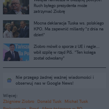
Ruch byłego prezydenta może 
zatrzymać Ziobrę
Mocna deklaracja Tuska ws. polskiego 
KPO. Ma zapewnić miliardy "z dnia na 
dzień"
Ziobro mówił o sporze z UE i nagle... 
wbił szpilę w rząd PiS. "Ten kolega 
został odwołany"
Nie przegap żadnej ważnej wiadomości i
obserwuj nas w Google News!
Więcej:
Zbigniew Ziobro
Donald Tusk
Michał Tusk
Prokuratura
Rząd
Afera taśmowa w PO