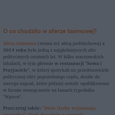
O co chodziło w aferze taśmowej?
Afera taśmowa
(zwana też aferą podsłuchową)
 z 
2014 roku 
była jedną z najgłośniejszych afer 
politycznych ostatnich lat. W kilku warszawskich 
lokalach, w tym głównie 
w restauracji "Sowa i 
Przyjaciele"
, w której spotykali się przedstawiciele 
politycznej elity poprzedniego rządu, doszło do 
szeregu nagrań, które później zostały opublikowane 
w formie stenogramów na łamach tygodnika 
"Wprost".  
Przeczytaj także: 
"Dwie liczby wyjaśniają 
wszystko". Tusk dosadnie o nowych 