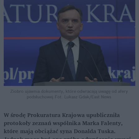
Ziobro ujawnia dokumenty, które odwracają uwagę od afery 
podsłuchowej
Fot. Lukasz Gdak/East News
W środę Prokuratura Krajowa upubliczniła 
protokoły zeznań wspólnika Marka Falenty, 
które mają obciążać syna Donalda Tuska. 
Jednak mogą być one próbą odwrócenia uwagi 