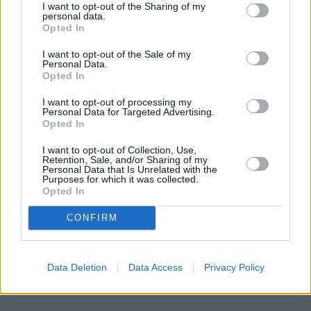
reklamówki ze sklepu 'Biedronka' i powiedziałem 
I want to opt-out of the Sharing of my
personal data.
do Falenty, cytuję 'niech żul ma to w takiej torbie, 
Opted In
na jaką zasługuje'. (…). Z Michałem T. skontaktował 
się Marek F. Dodaję, że ja wcześniej nie miałem 
I want to opt-out of the Sale of my
Personal Data.
kontaktu z Michałem T. wszystkie kontakty 
Opted In
z politykami utrzymywał Marek F.. (…) Tego dnia, 
I want to opt-out of processing my
jak przywiozłem pieniądze do firmy, przyjechał 
Personal Data for Targeted Advertising.
Opted In
Michał T. Dodaję, że w biurze Falenty były, moim 
zdaniem, widoczne dla każdego dwie kamery" – miał 
I want to opt-out of Collection, Use,
Retention, Sale, and/or Sharing of my
zeznać 
Marcin W.
Personal Data that Is Unrelated with the
Purposes for which it was collected.
Opted In
W jednym z protokołów świadek zeznał, że wręczył 
łapówkę w wysokości 600 tys. euro.
CONFIRM
REKLAMA 
Data Deletion
Data Access
Privacy Policy