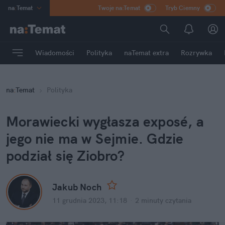
na
:
Temat
Twoje na:Temat
Tryb Ciemny
INN
:
Poland
ASZ
:
dziennik
Wiadomości
Polityka
naTemat extra
Rozrywka
mama
:
DU
dad
:
HERO
na
:
Temat
Polityka
Rozrywka
Morawiecki wygłasza exposé, a 
jego nie ma w Sejmie. Gdzie 
podział się Ziobro?
Jakub Noch
11 grudnia 2023, 11:18
·
2 minuty
 czytania