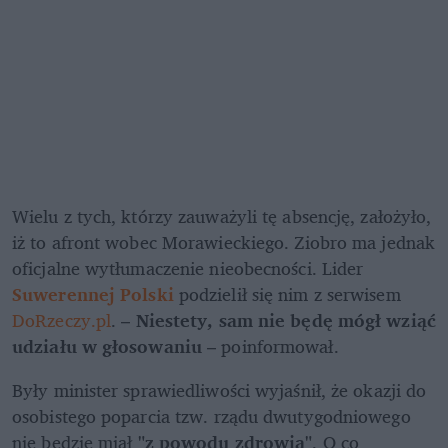
Wielu z tych, którzy zauważyli tę absencję, założyło, 
iż to afront wobec Morawieckiego. Ziobro ma jednak 
oficjalne wytłumaczenie nieobecności. Lider 
Suwerennej Polski
 podzielił się nim z serwisem 
DoRzeczy.pl
. – 
Niestety, sam nie będę mógł wziąć 
udziału w głosowaniu
 – poinformował.
Były minister sprawiedliwości wyjaśnił, że okazji do 
osobistego poparcia tzw. rządu dwutygodniowego 
nie będzie miał 
"z powodu zdrowia"
. O co 