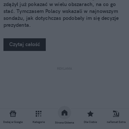
zdążył już pokazać w wielu obszarach, na co go
stać. Tymczasem Polacy wskazali w najnowszym
sondażu, jak dotychczas podobały im się decyzje
prezydenta.
Czytaj całość
REKLAMA
Dodaj w Google
Kategorie
Dla Ciebie
naTemat Extra
Strona Główna