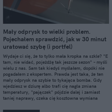
Mały odprysk to wielki problem.
Pojechałem sprawdzić, jak w 30 minut
uratować szybę (i portfel)
Wydaje ci się, że to tylko mała kropka na szkle? "E
tam, nie widać, pojeżdżę tak jeszcze sezon" – myśli
wielu z nas. Sam tak kiedyś myślałem, dopóki nie
pogadałem z ekspertem. Prawda jest taka, że ten
mały odprysk na szybie to tykająca bomba. Gdy
wjedziesz w dziurę albo trafi cię nagła zmiana
temperatury, "pajączek" pójdzie dalej i zamiast
taniej naprawy, czeka cię kosztowna wymiana
szyby. Wybrałem się do serwisu Autoglass®, żeby
na własne oczy zobaczyć, jak profesjonaliści radzą