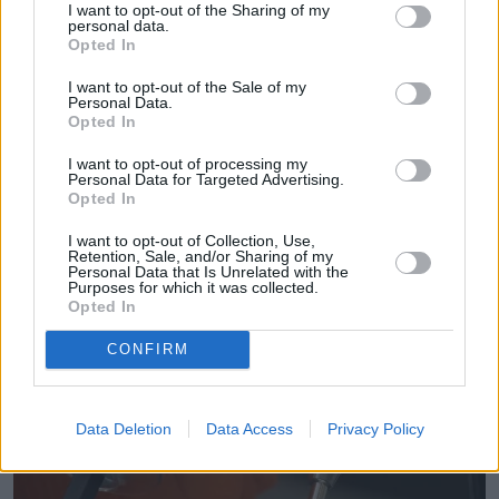
I want to opt-out of the Sharing of my
Obserwuj
personal data.
Opted In
Redaktor prowadzący naTemat.pl
I want to opt-out of the Sale of my
Personal Data.
Napisz do mnie:
Opted In
jakub.noch@natemat.pl
I want to opt-out of processing my
Personal Data for Targeted Advertising.
Opted In
I want to opt-out of Collection, Use,
Retention, Sale, and/or Sharing of my
Personal Data that Is Unrelated with the
Purposes for which it was collected.
Opted In
Czytaj więcej
CONFIRM
Data Deletion
Data Access
Privacy Policy