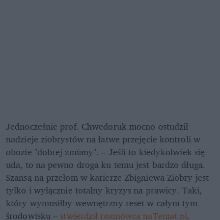
Jednocześnie prof. Chwedoruk mocno ostudził 
nadzieje ziobrystów na łatwe przejęcie kontroli w 
obozie "dobrej zmiany". – Jeśli to kiedykolwiek się 
uda, to na pewno droga ku temu jest bardzo długa. 
Szansą na przełom w karierze Zbigniewa Ziobry jest 
tylko i wyłącznie totalny kryzys na prawicy. Taki, 
który wymusiłby wewnętrzny reset w całym tym 
środowisku – 
stwierdził rozmówca naTemat.pl
.