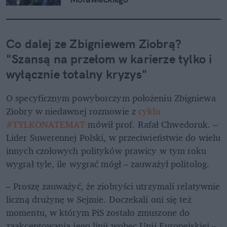
Co dalej ze Zbigniewem Ziobrą? 
"Szansą na przełom w karierze tylko i 
wyłącznie totalny kryzys"
O specyficznym powyborczym położeniu Zbigniewa 
Ziobry w niedawnej rozmowie z 
cyklu 
#TYLKONATEMAT
 mówił prof. Rafał Chwedoruk. – 
Lider Suwerennej Polski, w przeciwieństwie do wielu 
innych czołowych polityków prawicy w tym roku 
wygrał tyle, ile wygrać mógł – zauważył politolog.
– Proszę zauważyć, że ziobryści utrzymali relatywnie 
liczną drużynę w Sejmie. Doczekali oni się też 
momentu, w którym PiS zostało zmuszone do 
zaakceptowania jego linii wobec Unii Europejskiej – 