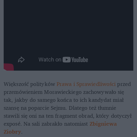
Większość polityków 
Prawa i Sprawiedliwości 
przed 
przemówieniem Morawieckiego zachowywało się 
tak, jakby do samego końca to ich kandydat miał 
szansę na poparcie Sejmu. Dlatego też tłumnie 
stawili się oni na ten fragment obrad, który dotyczył 
exposé. Na sali zabrakło natomiast
 Zbigniewa 
Ziobry
.