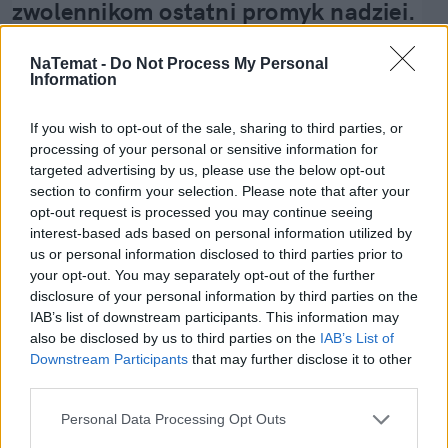
zwolennikom ostatni promyk nadziei. 
Sejm wybuchnął śmiechem
NaTemat -
Do Not Process My Personal
Information
Nie przegap żadnej ważnej wiadomości i
obserwuj nas w Google News!
If you wish to opt-out of the sale, sharing to third parties, or
processing of your personal or sensitive information for
targeted advertising by us, please use the below opt-out
Więcej:
section to confirm your selection. Please note that after your
Prawo i Sprawiedliwość
Zbigniew Ziobro
Sejm
opt-out request is processed you may continue seeing
Mateusz Morawiecki
Suwerenna Polska
Sejm RP
interest-based ads based on personal information utilized by
us or personal information disclosed to third parties prior to
your opt-out. You may separately opt-out of the further
disclosure of your personal information by third parties on the
IAB’s list of downstream participants. This information may
also be disclosed by us to third parties on the
IAB’s List of
Downstream Participants
that may further disclose it to other
third parties.
Jakub Noch
Personal Data Processing Opt Outs