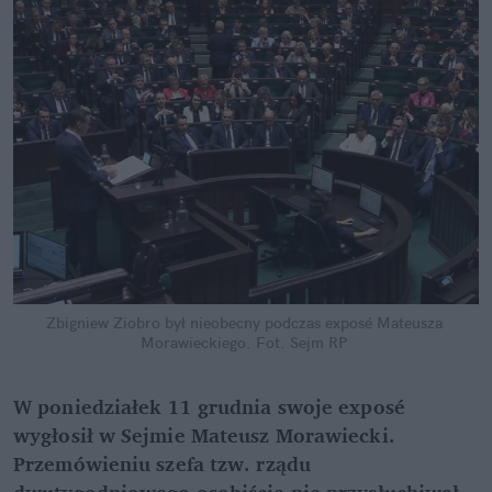
Zbigniew Ziobro był nieobecny podczas exposé Mateusza 
Morawieckiego.
Fot. Sejm RP
W poniedziałek 11 grudnia swoje exposé 
wygłosił w Sejmie Mateusz Morawiecki. 
Przemówieniu szefa tzw. rządu 
dwutygodniowego osobiście nie przysłuchiwał 