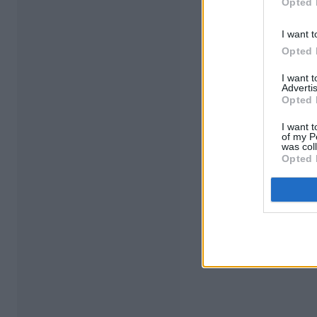
Opted 
I want t
Opted 
I want 
Advertis
Opted 
I want t
of my P
was col
Opted 