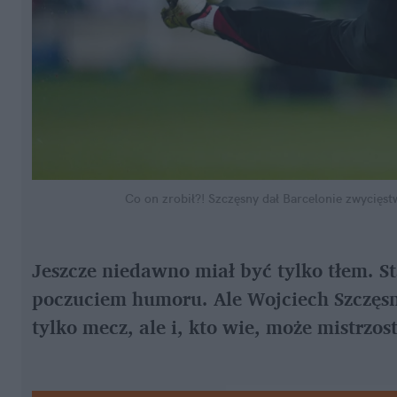
Co on zrobił?! Szczęsny dał Barcelonie zwycięst
Jeszcze niedawno miał być tylko tłem. S
poczuciem humoru. Ale Wojciech Szczęsny
tylko mecz, ale i, kto wie, może mistrzos