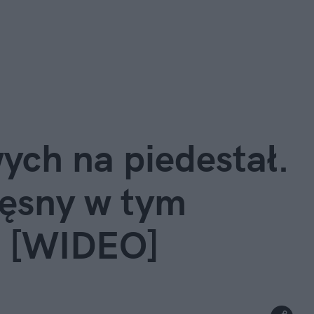
ych na piedestał. 
zęsny w tym 
s [WIDEO]