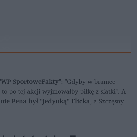
 "WP SportoweFakty"
: "Gdyby w bramce 
, to po tej akcji wyjmowałby piłkę z siatki". A 
nie Pena był "jedynką" Flicka
, a Szczęsny 