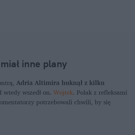
 miał inne plany
ntrą, 
Adria Altimira huknął z kilku 
 I wtedy wszedł on. 
Wojtek
. Polak z refleksami 
komentatorzy potrzebowali chwili, by się 