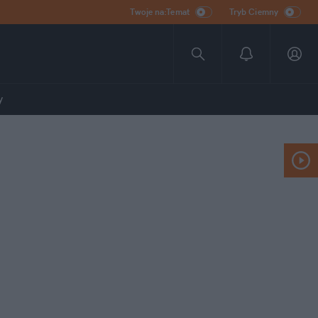
Twoje na:Temat
Tryb Ciemny
y