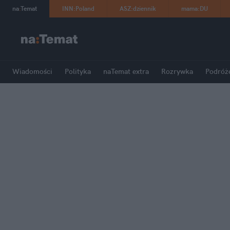
na
:
Temat
INN
:
Poland
ASZ
:
dziennik
mama
:
DU
Wiadomości
Polityka
naTemat extra
Rozrywka
Podróż