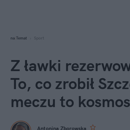
na
:
Temat
Sport
Z ławki rezerwow
To, co zrobił Szc
meczu to kosmo
Antonina Zborowska