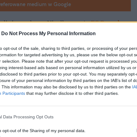
referowane medium w Google
li się za głowy. Nie dlatego, że
FC Barcelona
ie. "Duma Katalonii" zagrała, delikatnie 
-
Do Not Process My Personal Information
liśmy zaparzyć kawę, to właśnie
 Szczęsny
 – 
to opt-out of the sale, sharing to third parties, or processing of your per
how. Jego świetna akcja w meczu budzi 
formation for targeted advertising by us, please use the below opt-out s
r selection. Please note that after your opt-out request is processed y
eing interest-based ads based on personal information utilized by us or
disclosed to third parties prior to your opt-out. You may separately opt-
losure of your personal information by third parties on the IAB’s list of
. This information may also be disclosed by us to third parties on the
IA
Participants
that may further disclose it to other third parties.
l Data Processing Opt Outs
o opt-out of the Sharing of my personal data.