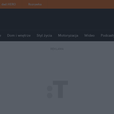
dad
:
HERO
Rozrywka
e
Dom i wnętrze
Styl życia
Motoryzacja
Wideo
Podcast
REKLAMA