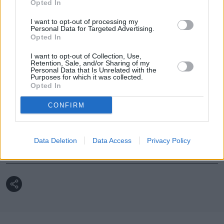
Opted In
banku
I want to opt-out of processing my
Maksymalna kwota wpłaty na konto 
Personal Data for Targeted Advertising.
Opted In
jest jasna. Inaczej zaczyna się kontrola
I want to opt-out of Collection, Use,
Retention, Sale, and/or Sharing of my
Personal Data that Is Unrelated with the
Purposes for which it was collected.
Opted In
Nie przegap żadnej ważnej wiadomości i
obserwuj nas w Google News!
CONFIRM
Więcej:
Banki
Kredyt
Polska
UOKiK
Data Deletion
Data Access
Privacy Policy