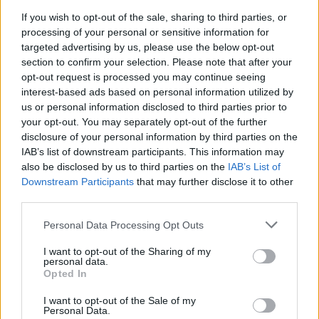
Nowa moneta już w obiegu. Takiego 
If you wish to opt-out of the sale, sharing to third parties, or
processing of your personal or sensitive information for
nominału na pewno nie masz w portfelu
targeted advertising by us, please use the below opt-out
section to confirm your selection. Please note that after your
opt-out request is processed you may continue seeing
Przelew i tytuł, a potem kontrola. 
interest-based ads based on personal information utilized by
Uważaj: skarbówka może się przyczepić
us or personal information disclosed to third parties prior to
your opt-out. You may separately opt-out of the further
disclosure of your personal information by third parties on the
IAB’s list of downstream participants. This information may
Nowy cennik wypłat z bankomatów w 
also be disclosed by us to third parties on the
IAB’s List of
2026. Zaklniemy przy wybieraniu 
Downstream Participants
that may further disclose it to other
gotówki
third parties.
Nigdy nie tytułuj tak przelewu. 
Personal Data Processing Opt Outs
"Zaświecisz się w skarbówce na 
I want to opt-out of the Sharing of my
czerwono"
personal data.
Opted In
Bankomat nie pozwoli wypłacić więcej 
I want to opt-out of the Sale of my
pieniędzy. Kwoty limitów dla każdego 
Personal Data.