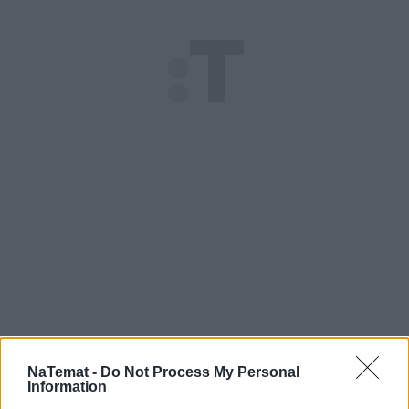
Zobacz także
NaTemat -
Do Not Process My Personal
Information