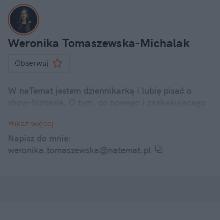
Weronika Tomaszewska-Michalak
Obserwuj
W naTemat jestem dziennikarką i lubię pisać o
show-biznesie. O tym, co nowego i zaskakującego
dzieje się u polskich i zagranicznych gwiazd.
Pokaż więcej
Internetowe dramy, kontrowersyjne wypowiedzi, a
także ciekawostki z życia codziennego znanych
Napisz do mnie:
twarzy – śledzę je wszystkie i informuję o nich w
weronika.tomaszewska@natemat.pl
swoich artykułach.