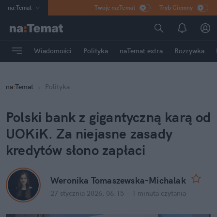
na
:
Temat
Twoje na:Temat
Tryb Ciemny
INN
:
Poland
ASZ
:
dziennik
Wiadomości
Polityka
naTemat extra
Rozrywka
mama
:
DU
dad
:
HERO
na
:
Temat
Polityka
Rozrywka
Polski bank z gigantyczną karą od 
UOKiK. Za niejasne zasady 
kredytów słono zapłaci
Weronika Tomaszewska-Michalak
27 stycznia 2026, 06:15
·
1 minuta
 czytania