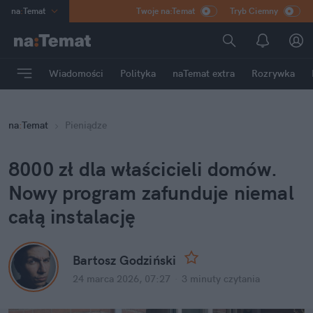
na
:
Temat
Twoje na:Temat
Tryb Ciemny
INN
:
Poland
ASZ
:
dziennik
Wiadomości
Polityka
naTemat extra
Rozrywka
mama
:
DU
dad
:
HERO
na
:
Temat
Pieniądze
Rozrywka
8000 zł dla właścicieli domów. 
Nowy program zafunduje niemal 
całą instalację
Bartosz Godziński
24 marca 2026, 07:27
·
3 minuty
 czytania