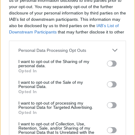
us or personal information disclosed to third parties prior to
your opt-out. You may separately opt-out of the further
disclosure of your personal information by third parties on the
IAB’s list of downstream participants. This information may
also be disclosed by us to third parties on the
IAB’s List of
Downstream Participants
that may further disclose it to other
third parties.
Personal Data Processing Opt Outs
I want to opt-out of the Sharing of my
personal data.
Opted In
I want to opt-out of the Sale of my
Personal Data.
Opted In
"O dokładnej dacie rozpoczęcia naboru będziemy 
informować na naszej stronie internetowej. Budżet 
I want to opt-out of processing my
Personal Data for Targeted Advertising.
programu w naszym województwie to 
5,1 mln zł
" – 
Opted In
zapowiada w swoim komunikacie WFOŚiGW w 
I want to opt-out of Collection, Use,
Zielonej Górze. Dlatego każdy właściciel domu musi 
Retention, Sale, and/or Sharing of my
Personal Data that Is Unrelated with the