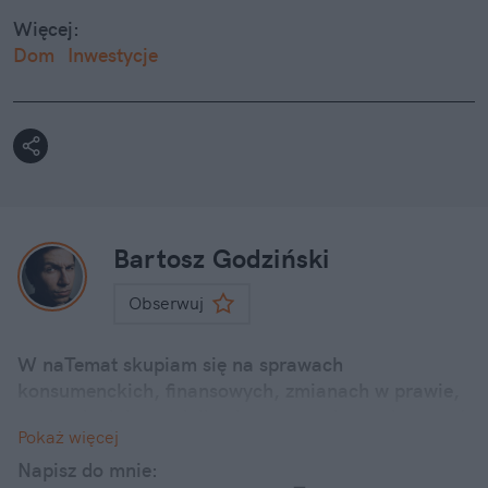
Więcej:
Dom
Inwestycje
Bartosz Godziński
Obserwuj
W naTemat skupiam się na sprawach
konsumenckich, finansowych, zmianach w prawie,
promocjach i poradnikach. staram się przekazywać
Pokaż więcej
sprawy ważne i poważne i przede wszystkim bliskie
ludziom w przystępnej formie. Zawsze zależy mi na
Napisz do mnie: