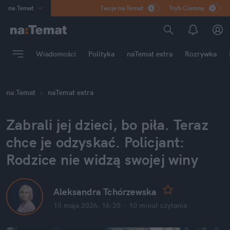
na
:
Temat
Twoje na:Temat
Tryb Ciemny
INN
:
Poland
ASZ
:
dziennik
Wiadomości
Polityka
naTemat extra
Rozrywka
mama
:
DU
dad
:
HERO
na
:
Temat
naTemat extra
Rozrywka
Zabrali jej dzieci, bo piła. Teraz 
chce je odzyskać. Policjant: 
Rodzice nie widzą swojej winy
Aleksandra Tchórzewska
10 maja 2026, 16:20
·
10 minut
 czytania