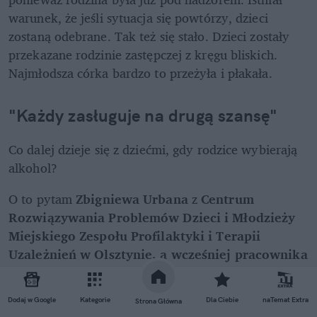
warunek, że jeśli sytuacja się powtórzy, dzieci 
zostaną odebrane. Tak też się stało. Dzieci zostały 
przekazane rodzinie zastępczej z kręgu bliskich. 
Najmłodsza córka bardzo to przeżyła i płakała.
"Każdy zasługuje na drugą szansę"
Co dalej dzieje się z dziećmi, gdy rodzice wybierają 
alkohol?
O to pytam 
Zbigniewa Urbana
 z 
Centrum 
Rozwiązywania Problemów Dzieci i Młodzieży 
Miejskiego Zespołu Profilaktyki i Terapii 
Uzależnień w Olsztynie, a wcześniej pracownika 
socjalnego.
Dodaj w Google
Kategorie
Dla Ciebie
naTemat Extra
Strona Główna
REKLAMA 