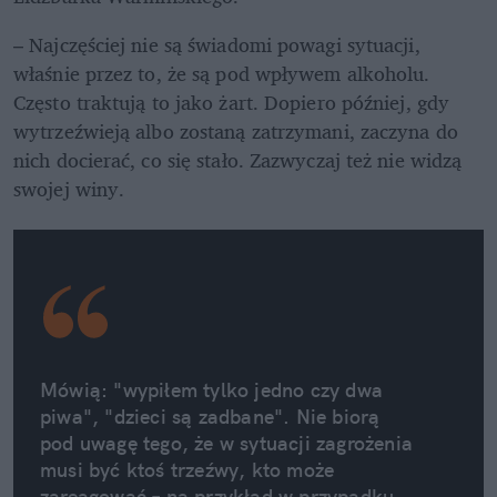
– Najczęściej nie są świadomi powagi sytuacji, 
właśnie przez to, że są pod wpływem alkoholu. 
Często traktują to jako żart. Dopiero później, gdy 
wytrzeźwieją albo zostaną zatrzymani, zaczyna do 
nich docierać, co się stało. Zazwyczaj też nie widzą 
swojej winy. 
Mówią: "wypiłem tylko jedno czy dwa 
piwa", "dzieci są zadbane". Nie biorą 
pod uwagę tego, że w sytuacji zagrożenia 
musi być ktoś trzeźwy, kto może 
zareagować – na przykład w przypadku 