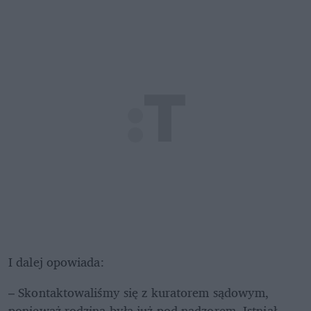
I dalej opowiada:
– Skontaktowaliśmy się z kuratorem sądowym, 
ponieważ rodzina była już pod nadzorem. Istniał 