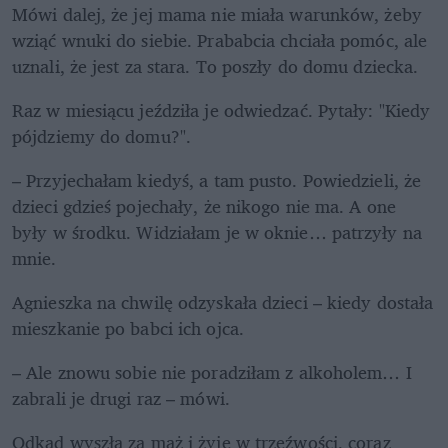
Mówi dalej, że jej mama nie miała warunków, żeby 
wziąć wnuki do siebie. Prababcia chciała pomóc, ale 
uznali, że jest za stara. To poszły do domu dziecka. 
Raz w miesiącu jeździła je odwiedzać. Pytały: "Kiedy 
pójdziemy do domu?". 
– Przyjechałam kiedyś, a tam pusto. Powiedzieli, że 
dzieci gdzieś pojechały, że nikogo nie ma. A one 
były w środku. Widziałam je w oknie… patrzyły na 
mnie.
Agnieszka na chwilę odzyskała dzieci – kiedy dostała 
mieszkanie po babci ich ojca.
– Ale znowu sobie nie poradziłam z alkoholem… I 
zabrali je drugi raz – mówi. 
Odkąd wyszła za mąż i żyje w trzeźwości, coraz 