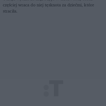
częściej wraca do niej tęsknota za dziećmi, które 
straciła.