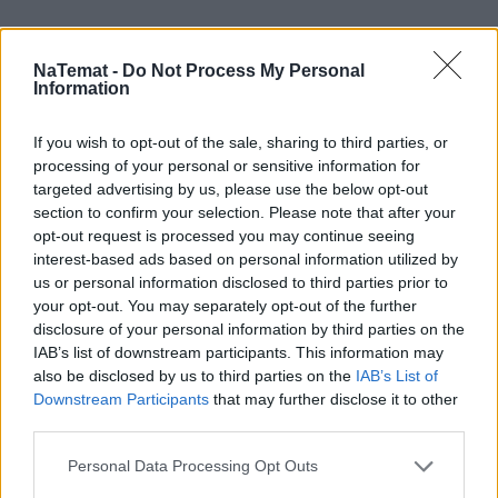
NaTemat -
Do Not Process My Personal
Information
If you wish to opt-out of the sale, sharing to third parties, or
Łupiemy carski beton!  Drytooling 
processing of your personal or sensitive information for
pod Warszawą (Janówek Pierwszy) | 
targeted advertising by us, please use the below opt-out
kierunek:GÓRY #4
section to confirm your selection. Please note that after your
opt-out request is processed you may continue seeing
interest-based ads based on personal information utilized by
Najstarszej córki zaczęła szukać na własną rękę, 
us or personal information disclosed to third parties prior to
przez Facebooka.
your opt-out. You may separately opt-out of the further
disclosure of your personal information by third parties on the
IAB’s list of downstream participants. This information may
– Naciągnęła mnie jedna kobieta. Udawała moją 
also be disclosed by us to third parties on the
IAB’s List of
córkę. Wyłudziła ode mnie dużo pieniędzy. Serce 
Downstream Participants
that may further disclose it to other
pękło mi drugi raz.
third parties.
– A Dżesika i Kacper? O nich też pani myśli?
Personal Data Processing Opt Outs