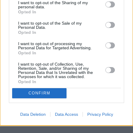
I want to opt-out of the Sharing of my
– Bardzo. Tęsknię tak, że aż boli. Mieszkają w innym 
personal data.
kraju. Mają swoje życie. Ale to, że nie chcą znać 
Opted In
swojej biologicznej matki… tego się nie da zagoić. 
I want to opt-out of the Sale of my
Udało mi się odnaleźć Kasię, pisałam dwa dni z nią 
Personal Data.
Opted In
na Messengerze, a potem koniec. Napisała, że nie 
chce mieć ze mną nic wspólnego, że rodzice 
I want to opt-out of processing my
Personal Data for Targeted Advertising.
adopcyjni się nie zgadzają. 
Opted In
– Co by im pani powiedziała, gdyby stanęli teraz w 
I want to opt-out of Collection, Use,
Retention, Sale, and/or Sharing of my
drzwiach? – pytam.
Personal Data that Is Unrelated with the
Purposes for which it was collected.
Opted In
REKLAMA 
CONFIRM
Data Deletion
Data Access
Privacy Policy