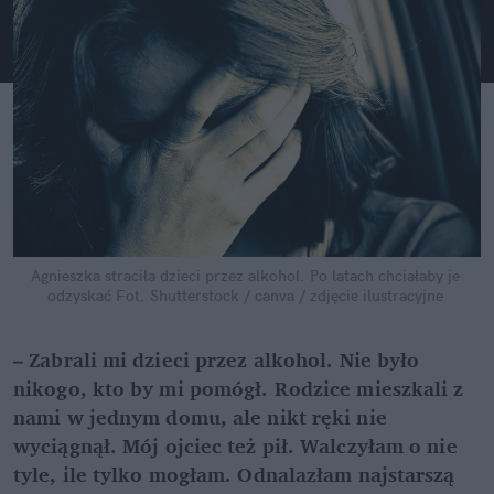
Agnieszka straciła dzieci przez alkohol. Po latach chciałaby je 
odzyskać
Fot. Shutterstock / canva / zdjęcie ilustracyjne
– Zabrali mi dzieci przez alkohol. Nie było 
nikogo, kto by mi pomógł. Rodzice mieszkali z 
nami w jednym domu, ale nikt ręki nie 
wyciągnął. Mój ojciec też pił. Walczyłam o nie 
tyle, ile tylko mogłam. Odnalazłam najstarszą 