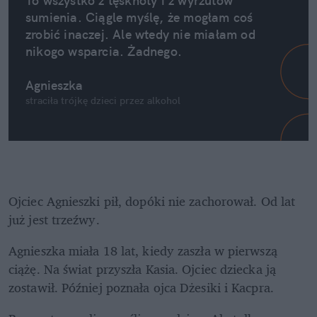
To wszystko z tęsknoty i z wyrzutów 
sumienia. Ciągle myślę, że mogłam coś 
zrobić inaczej. Ale wtedy nie miałam od 
nikogo wsparcia. Żadnego.
Agnieszka
straciła trójkę dzieci przez alkohol
Ojciec Agnieszki pił, dopóki nie zachorował. Od lat 
już jest trzeźwy.
Agnieszka miała 18 lat, kiedy zaszła w pierwszą 
ciążę. Na świat przyszła Kasia. Ojciec dziecka ją 
zostawił. Później poznała ojca Dżesiki i Kacpra.