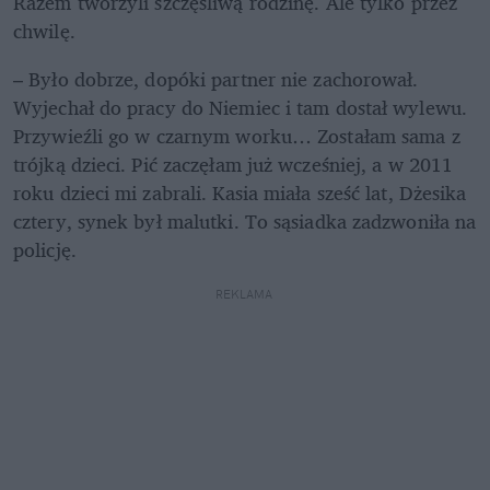
Razem tworzyli szczęśliwą rodzinę. Ale tylko przez 
chwilę.
– Było dobrze, dopóki partner nie zachorował. 
Wyjechał do pracy do Niemiec i tam dostał wylewu. 
Przywieźli go w czarnym worku… Zostałam sama z 
trójką dzieci. Pić zaczęłam już wcześniej, a w 2011 
roku dzieci mi zabrali. Kasia miała sześć lat, Dżesika 
cztery, synek był malutki. To sąsiadka zadzwoniła na 
policję.  
REKLAMA 