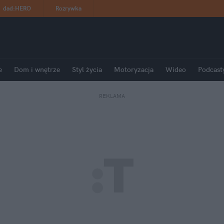
dad
:
HERO
Rozrywka
e
Dom i wnętrze
Styl życia
Motoryzacja
Wideo
Podcast
REKLAMA