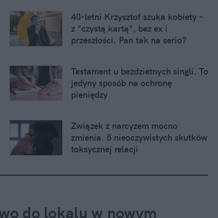
40-letni Krzysztof szuka kobiety – 
z "czystą kartą", bez ex i 
przeszłości. Pan tak na serio?
Testament u bezdzietnych singli. To 
jedyny sposób na ochronę 
pieniędzy
Związek z narcyzem mocno 
zmienia. 5 nieoczywistych skutków 
toksycznej relacji
awo do lokalu w nowym 