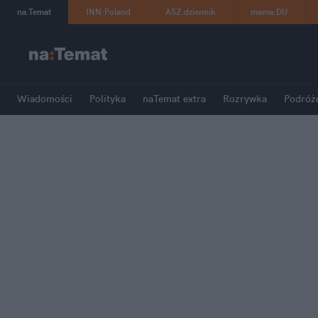
na
:
Temat
INN
:
Poland
ASZ
:
dziennik
mama
:
DU
Wiadomości
Polityka
naTemat extra
Rozrywka
Podróż