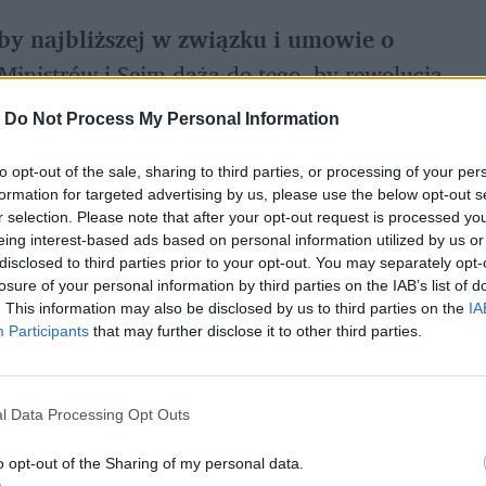
by najbliższej w związku i umowie o 
Ministrów i Sejm dążą do tego, by rewolucja 
ia 2027 roku. Skorzysta na tym blisko 
2 
-
Do Not Process My Personal Information
elacjach
, w tym 
par jednopłciowych
, które 
to opt-out of the sale, sharing to third parties, or processing of your per
formation for targeted advertising by us, please use the below opt-out s
r selection. Please note that after your opt-out request is processed y
eing interest-based ads based on personal information utilized by us or
disclosed to third parties prior to your opt-out. You may separately opt-
 przywileje podatkowe
losure of your personal information by third parties on the IAB’s list of
. This information may also be disclosed by us to third parties on the
IA
Participants
that may further disclose it to other third parties.
stracja w Urzędzie Stanu Cywilnego
lacy zabiegali od lat. Nowe prawo zapewni 
 (np. prawo do odwiedzin w szpitalu). Główne 
l Data Processing Opt Outs
o opt-out of the Sharing of my personal data.