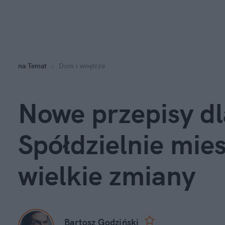
na
:
Temat
Dom i wnętrze
Nowe przepisy dla
Spółdzielnie mie
wielkie zmiany
Bartosz Godziński