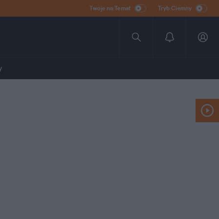
Twoje na:Temat
Tryb Ciemny
y