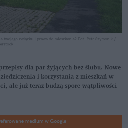
la twojego związku i prawa do mieszkania?
Fot. Petr Szymonik / 
erstock
rzepisy dla par żyjących bez ślubu. Nowe 
iedziczenia i korzystania z mieszkań w 
i, ale już teraz budzą spore wątpliwości 
referowane medium w Google