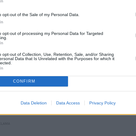
In
ym roku podatkowym trwania związku
o opt-out of the Sale of my Personal Data.
w i darowizn między partnerami
In
 do podejmowania decyzji o leczeniu
to opt-out of processing my Personal Data for Targeted
ing.
czeniem zdrowotnym i prawo do zasiłku
In
era przed sądami i urzędami
o opt-out of Collection, Use, Retention, Sale, and/or Sharing
ersonal Data that Is Unrelated with the Purposes for which it
lected.
y jednopłciowe, które póki co 
nie mają 
In
 tego powodu przywileje. "
Państwo wreszcie 
CONFIRM
 wam realną ochronę prawną
 – w szpitalu, w 
u mieszkania, które wspólnie spłacaliście" – 
Data Deletion
Data Access
Privacy Policy
 Kotula
KLAMA 