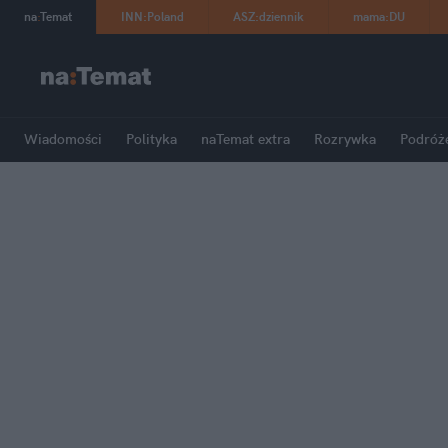
na
:
Temat
INN
:
Poland
ASZ
:
dziennik
mama
:
DU
Wiadomości
Polityka
naTemat extra
Rozrywka
Podróż