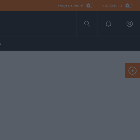
Twoje na:Temat
Tryb Ciemny
y