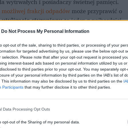
la wytrwałych i posiadaczy świetnej pamięci. 
 możliwej frakcji odpadów
 może przyprawić o 
 
utylizacja styropianu
 to jeden z najbardziej 
mie.
-
Do Not Process My Personal Information
to opt-out of the sale, sharing to third parties, or processing of your per
formation for targeted advertising by us, please use the below opt-out s
r selection. Please note that after your opt-out request is processed y
eing interest-based ads based on personal information utilized by us or
disclosed to third parties prior to your opt-out. You may separately opt-
losure of your personal information by third parties on the IAB’s list of
. This information may also be disclosed by us to third parties on the
IA
Participants
that may further disclose it to other third parties.
l Data Processing Opt Outs
o opt-out of the Sharing of my personal data.