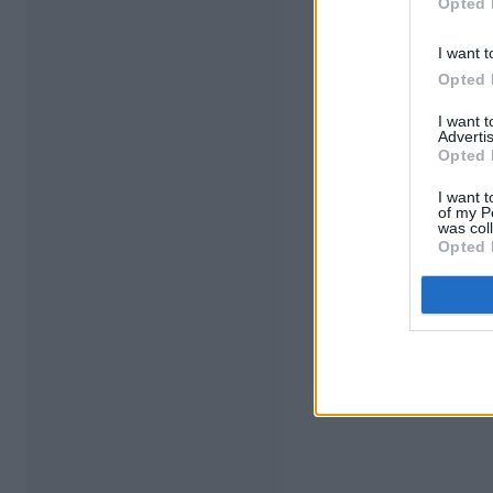
Opted 
I want t
Opted 
I want 
Advertis
Opted 
I want t
of my P
was col
Opted 