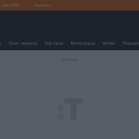
dad
:
HERO
Rozrywka
e
Dom i wnętrze
Styl życia
Motoryzacja
Wideo
Podcast
REKLAMA