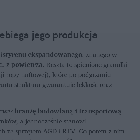
zebiega jego produkcja
listyrenu ekspandowanego
, znanego w 
c. z powietrza
. Reszta to spienione granulki 
ji ropy naftowej), które po podgrzaniu 
arta struktura gwarantuje lekkość oraz 
ował 
branżę budowlaną i transportową
. 
nków, a jednocześnie stanowi 
ch ze sprzętem AGD i RTV. Co potem z nim 