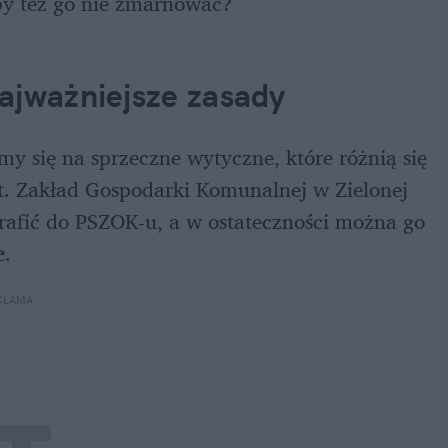
eby też go nie zmarnować?
ajważniejsze zasady
y się na sprzeczne wytyczne, które różnią się 
t. Zakład Gospodarki Komunalnej w Zielonej 
rafić do PSZOK-u, a w ostateczności można go 
e
. 
KLAMA 