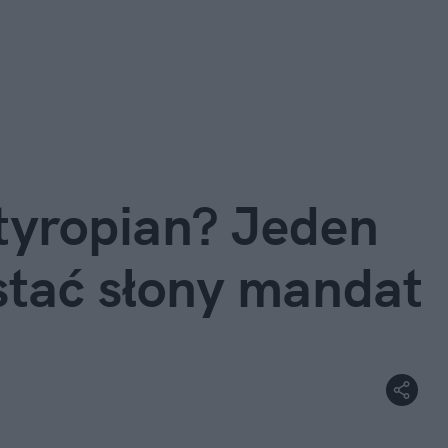
tyropian? Jeden 
stać słony mandat