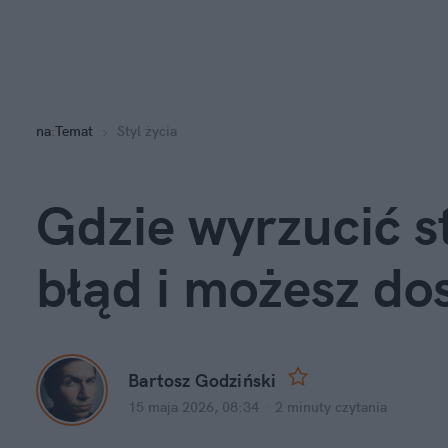
na
:
Temat
Styl życia
Gdzie wyrzucić s
błąd i możesz do
Bartosz Godziński
15 maja 2026, 08:34
·
2 minuty
 czytania