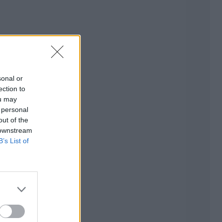
sonal or
ection to
ou may
 personal
out of the
 downstream
B’s List of