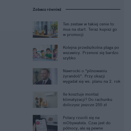
Zobacz również
Ten zestaw w takiej cenie to
mus na start. Teraz kupisz go
w promocji
Kolejna przedszkolna plaga po
wszawicy. Przenosi się bardzo
szybko
Nawrocki o "pilnowaniu
żyrandoli". Przy okazji
wygadał się ws. planu na 2. rok
Ile kosztuje montaż
klimatyzacji? Do rachunku
doliczysz jeszcze 255 zł
miesięcznie
Polacy rzucili się na
mObywatela. Czas jest do
północy, ale są pewne