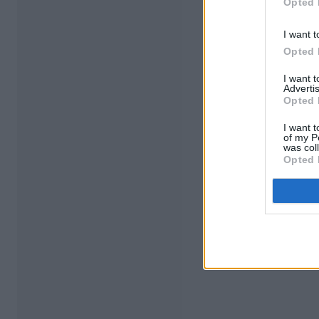
Opted 
I want t
Opted 
I want 
Advertis
Opted 
I want t
of my P
was col
Opted 