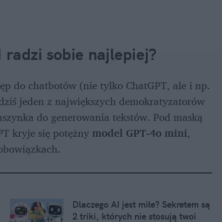
radzi sobie najlepiej?
Nieprzypadkowo mówi się, że darmowy dostęp do chatbotów (nie tylko ChatGPT, ale i np. 
 dziś jeden z największych demokratyzatorów 
maszynka do generowania tekstów. Pod maską 
T kryje się potężny 
model GPT-4o mini
, 
 obowiązkach.
Dlaczego AI jest miłe? Sekretem są 
2 triki, których nie stosują twoi 