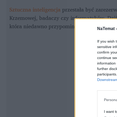
Sztuczna inteligencja
 przestała być zarezer
Krzemowej, badaczy czy informatyków. Dziś 
która niedawno przypominała 
wizje z filmów
NaTemat 
If you wish 
sensitive in
confirm you
continue se
information 
further disc
participants
Downstream 
Persona
I want t