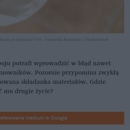
kosza je wyrzucić?
Fot. Fernando Avendano / Shutterstock
oju potrafi wprowadzić w błąd nawet 
omowników. Pozornie przypomina zwykłą 
ikowana składanka materiałów. Gdzie 
ć mu drugie życie?
referowane medium w Google