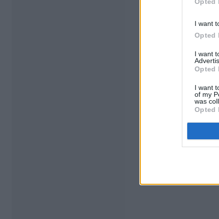
Opted 
I want t
Opted 
I want 
Advertis
Opted 
I want t
of my P
was col
Opted 