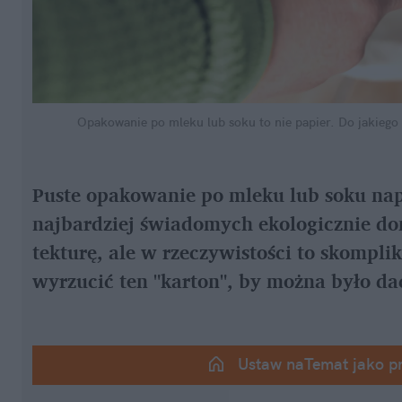
Opakowanie po mleku lub soku to nie papier. Do jakiego 
Puste opakowanie po mleku lub soku nap
najbardziej świadomych ekologicznie d
tekturę, ale w rzeczywistości to skompl
wyrzucić ten "karton", by można było da
Ustaw naTemat jako p