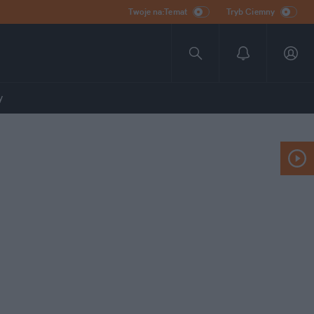
Twoje na:Temat
Tryb Ciemny
y