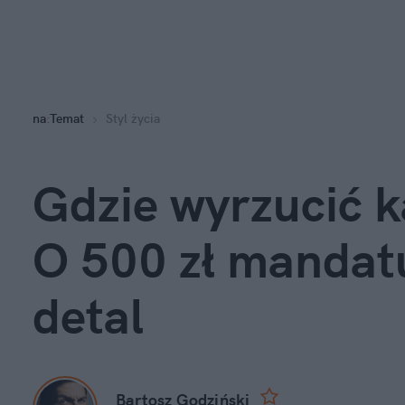
na
:
Temat
Styl życia
Gdzie wyrzucić k
O 500 zł mandatu
detal
Bartosz Godziński