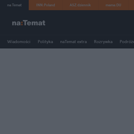
na
:
Temat
INN
:
Poland
ASZ
:
dziennik
mama
:
DU
Wiadomości
Polityka
naTemat extra
Rozrywka
Podróż