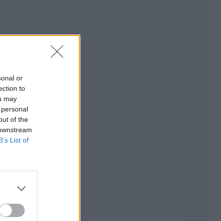
sonal or
ection to
ou may
 personal
out of the
 downstream
B’s List of