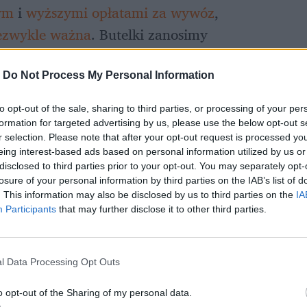
ym
 i 
wyższymi opłatami za wywóz
, 
iezwykle ważna
. Butelki zanosimy 
ieniu kawy puste opakowania po mleku wciąż 
do niewłaściwego worka, a przecież kryją w 
-
Do Not Process My Personal Information
to opt-out of the sale, sharing to third parties, or processing of your per
formation for targeted advertising by us, please use the below opt-out s
r selection. Please note that after your opt-out request is processed y
eing interest-based ads based on personal information utilized by us or
disclosed to third parties prior to your opt-out. You may separately opt-
losure of your personal information by third parties on the IAB’s list of
. This information may also be disclosed by us to third parties on the
IA
Participants
that may further disclose it to other third parties.
l Data Processing Opt Outs
o opt-out of the Sharing of my personal data.