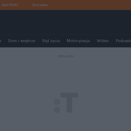
dad
:
HERO
Rozrywka
e
Dom i wnętrze
Styl życia
Motoryzacja
Wideo
Podcast
REKLAMA