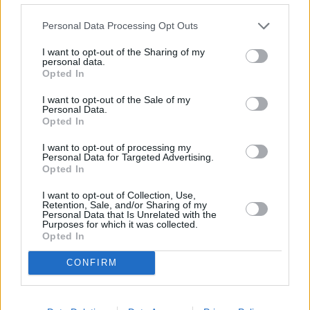
Personal Data Processing Opt Outs
I want to opt-out of the Sharing of my
personal data.
Opted In
I want to opt-out of the Sale of my
Personal Data.
Opted In
I want to opt-out of processing my
Personal Data for Targeted Advertising.
Opted In
I want to opt-out of Collection, Use,
Pociągiem z Polski do Włoch?!  
Retention, Sale, and/or Sharing of my
Nowość od PKP Intercity! | 
Personal Data that Is Unrelated with the
kierunek:PODRÓŻE
Purposes for which it was collected.
Opted In
CONFIRM
"Nie będzie podatku od systemu kaucyjnego"
 – 
stwierdziła jeszcze kilka dni temu minister klimatu i 