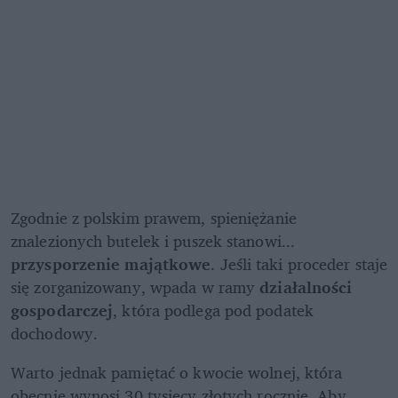
Zgodnie z polskim prawem, spieniężanie 
znalezionych butelek i puszek stanowi... 
przysporzenie majątkowe
. Jeśli taki proceder staje 
się zorganizowany, wpada w ramy 
działalności 
gospodarczej
, która podlega pod podatek 
dochodowy.
Warto jednak pamiętać o kwocie wolnej, która 
obecnie wynosi 30 tysięcy złotych rocznie. Aby 