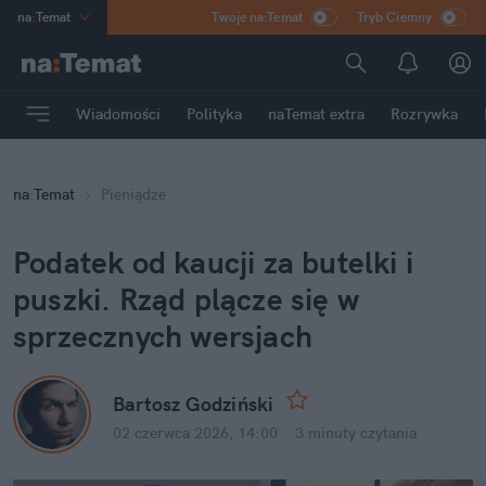
na
:
Temat
Twoje na:Temat
Tryb Ciemny
INN
:
Poland
ASZ
:
dziennik
Wiadomości
Polityka
naTemat extra
Rozrywka
mama
:
DU
dad
:
HERO
na
:
Temat
Pieniądze
Rozrywka
Podatek od kaucji za butelki i 
puszki. Rząd plącze się w 
sprzecznych wersjach
Bartosz Godziński
02 czerwca 2026, 14:00
·
3 minuty
 czytania