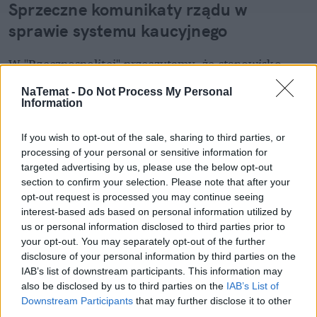
Sprzeczne komunikaty rządu w 
sprawie systemu kaucyjnego
W "Rzeczpospolitej" przeczytamy, że stanowisko 
resortu finansów mocno rozmija się z wcześniejszymi 
NaTemat -
Do Not Process My Personal
deklaracjami polityków i urzędników. Obietnice 
Information
sugerowały bowiem zupełnie inne podejście państwa 
do osób masowo zwożących opakowania zwrotne.
If you wish to opt-out of the sale, sharing to third parties, or
processing of your personal or sensitive information for
targeted advertising by us, please use the below opt-out
section to confirm your selection. Please note that after your
opt-out request is processed you may continue seeing
interest-based ads based on personal information utilized by
us or personal information disclosed to third parties prior to
your opt-out. You may separately opt-out of the further
disclosure of your personal information by third parties on the
IAB’s list of downstream participants. This information may
also be disclosed by us to third parties on the
IAB’s List of
Downstream Participants
that may further disclose it to other
third parties.